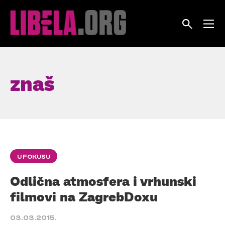
Skip
to
content
znaš
U FOKUSU
Odlična atmosfera i vrhunski
filmovi na ZagrebDoxu
03.03.2015.