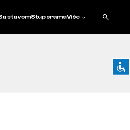
Sa stavom
Stup srama
Više