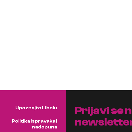
Prijavi se 
Upoznajte Libelu
newslette
Politika ispravaka i
nadopuna