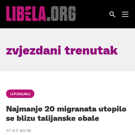
Skip
to
content
zvjezdani trenutak
U FOKUSU
Najmanje 20 migranata utopilo
se blizu talijanske obale
17.07.2016.