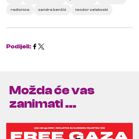
radionica
sandra benčić
teodor celakoski
Podijeli:
Možda će vas
zanimati ...