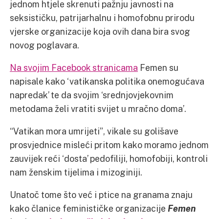
jednom htjele skrenuti pažnju javnosti na
seksističku, patrijarhalnu i homofobnu prirodu
vjerske organizacije koja ovih dana bira svog
novog poglavara.
Na svojim Facebook stranicama
Femen su
napisale kako ‘vatikanska politika onemogućava
napredak’ te da svojim ‘srednjovjekovnim
metodama želi vratiti svijet u mračno doma’.
“Vatikan mora umrijeti”, vikale su golišave
prosvjednice misleći pritom kako moramo jednom
zauvijek reći ‘dosta’ pedofiliji, homofobiji, kontroli
nam ženskim tijelima i mizoginiji.
Unatoč tome što već i ptice na granama znaju
kako članice feminističke organizacije
Femen