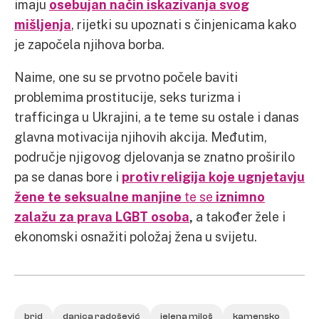
imaju
osebujan način iskazivanja svog
mišljenja
, rijetki su upoznati s činjenicama kako
je započela njihova borba.
Naime, one su se prvotno počele baviti
problemima prostitucije, seks turizma i
trafficinga u Ukrajini, a te teme su ostale i danas
glavna motivacija njihovih akcija. Međutim,
područje njigovog djelovanja se znatno proširilo
pa se danas bore i
protiv religija koje ugnjetavju
žene te seksualne manjine
te se
iznimno
zalažu za prava LGBT osoba
,
a također žele i
ekonomski osnažiti položaj žena u svijetu.
brid
danica radošević
jelena miloš
kamensko