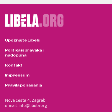
Upoznajte Libelu
Politika ispravaka i
nadopuna
Kontakt
Impressum
Pravila ponašanja
Nova cesta 4, Zagreb
e-mail:
info@libela.org