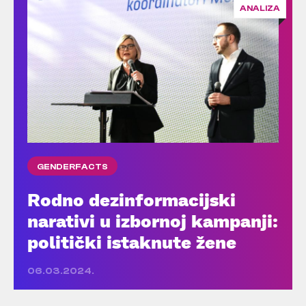
ANALIZA
GENDERFACTS
Rodno dezinformacijski
narativi u izbornoj kampanji:
politički istaknute žene
06.03.2024.