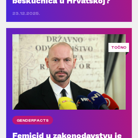
beskućnica u Hrvatskoj?
23.12.2025.
TOČNO
GENDERFACTS
Femicid u zakonodavstvu je