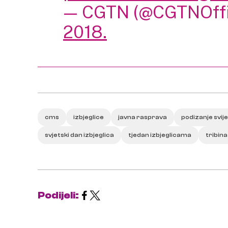
— CGTN (@CGTNOffi
2018.
cms
izbjeglice
javna rasprava
podizanje svije
svjetski dan izbjeglica
tjedan izbjeglicama
tribina
Podijeli: