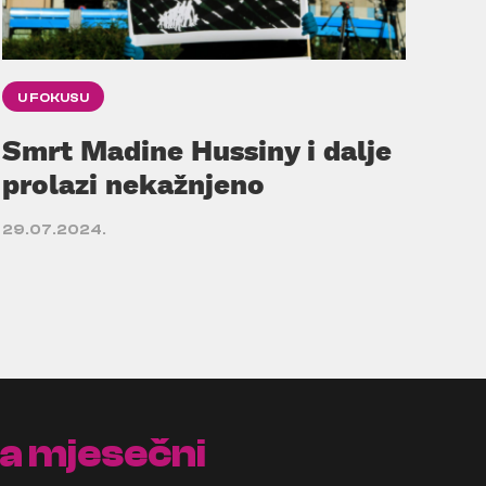
U FOKUSU
Smrt Madine Hussiny i dalje
prolazi nekažnjeno
29.07.2024.
na mjesečni