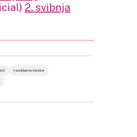
cial)
2. svibnja
sti
raseljene osobe