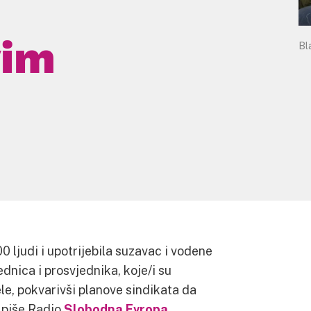
vim
Bl
00 ljudi i upotrijebila suzavac i vodene
dnica i prosvjednika, koje/i su
ele, pokvarivši planove sindikata da
 piše Radio
Slobodna Evropa.