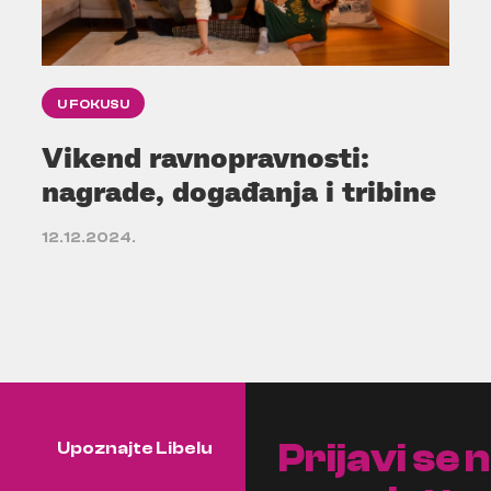
U FOKUSU
Vikend ravnopravnosti:
nagrade, događanja i tribine
12.12.2024.
Prijavi se 
Upoznajte Libelu