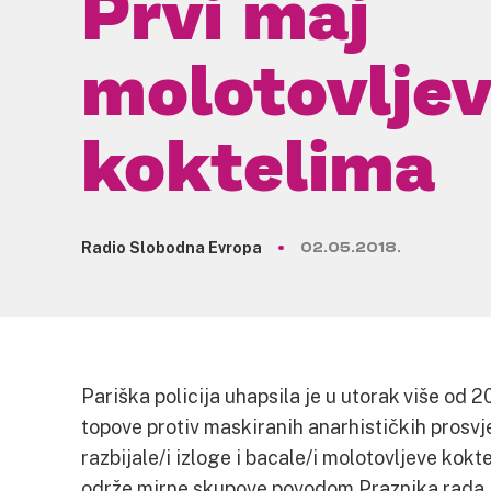
Prvi maj
molotovlje
koktelima
Radio Slobodna Evropa
02.05.2018.
Pariška policija uhapsila je u utorak više od 2
topove protiv maskiranih anarhističkih prosvje
razbijale/i izloge i bacale/i molotovljeve kokt
održe mirne skupove povodom Praznika rada,