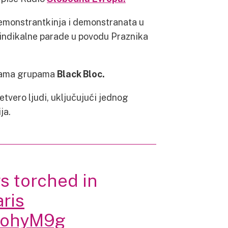
demonstrantkinja i demonstranata u
sindikalne parade u povodu Praznika
pinama grupama
Black Bloc.
etvero ljudi, uključujući jednog
ja.
s torched in
ris
iwohyM9g