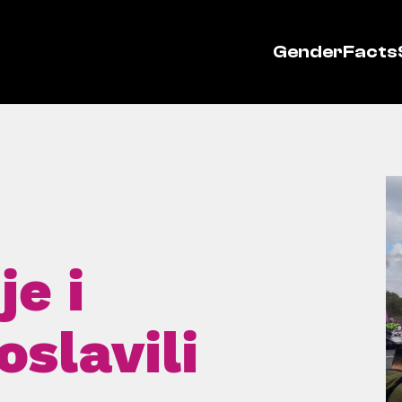
GenderFacts
je i
oslavili