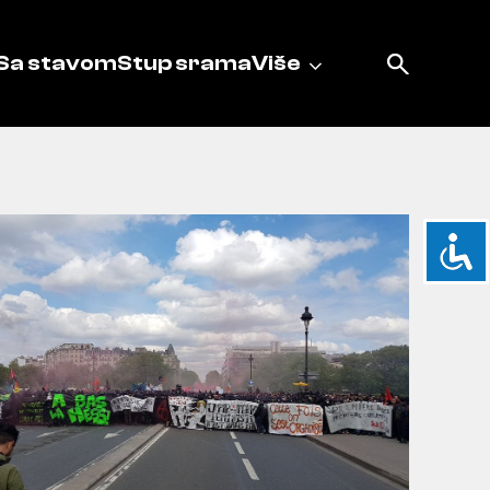
Sa stavom
Stup srama
Više