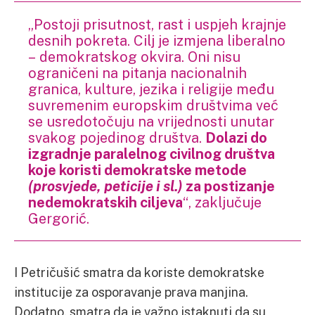
„Postoji prisutnost, rast i uspjeh krajnje
desnih pokreta. Cilj je izmjena liberalno
– demokratskog okvira. Oni nisu
ograničeni na pitanja nacionalnih
granica, kulture, jezika i religije među
suvremenim europskim društvima već
se usredotočuju na vrijednosti unutar
svakog pojedinog društva.
Dolazi do
izgradnje paralelnog civilnog društva
koje koristi demokratske metode
(prosvjede, peticije i sl.)
za postizanje
nedemokratskih ciljeva
“, zaključuje
Gergorić.
I Petričušić smatra da koriste demokratske
institucije za osporavanje prava manjina.
Dodatno, smatra da je važno istaknuti da su