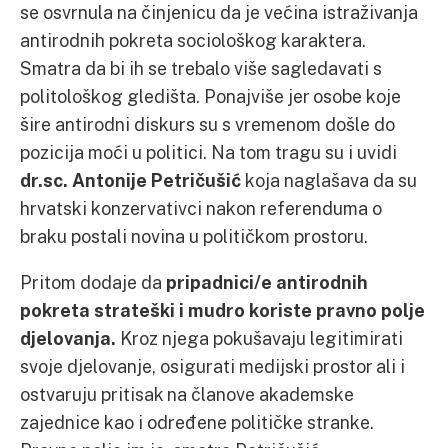
se osvrnula na činjenicu da je većina istraživanja
antirodnih pokreta sociološkog karaktera.
Smatra da bi ih se trebalo više sagledavati s
politološkog gledišta. Ponajviše jer osobe koje
šire antirodni diskurs su s vremenom došle do
pozicija moći u politici. Na tom tragu su i uvidi
dr.sc. Antonije
Petričušić
koja naglašava da su
hrvatski konzervativci nakon referenduma o
braku postali novina u političkom prostoru.
Pritom dodaje da
pripadnici/e antirodnih
pokreta strateški i mudro koriste pravno polje
djelovanja.
Kroz njega pokušavaju legitimirati
svoje djelovanje, osigurati medijski prostor ali i
ostvaruju pritisak na članove akademske
zajednice kao i određene političke stranke.