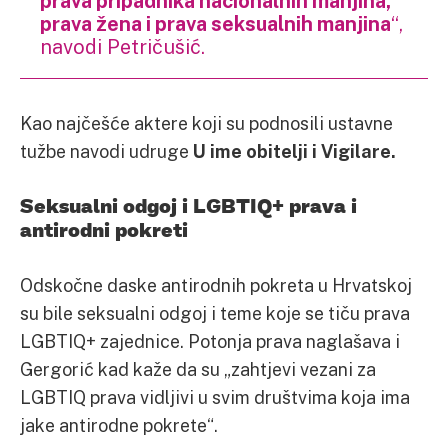
prava pripadnika nacionalnih manjina,
prava žena i prava seksualnih manjina
“,
navodi Petričušić.
Kao najčešće aktere koji su podnosili ustavne
tužbe navodi udruge
U ime obitelji i Vigilare.
Seksualni odgoj i LGBTIQ+ prava i
antirodni pokreti
Odskočne daske antirodnih pokreta u Hrvatskoj
su bile seksualni odgoj i teme koje se tiču prava
LGBTIQ+ zajednice. Potonja prava naglašava i
Gergorić kad kaže da su „zahtjevi vezani za
LGBTIQ prava vidljivi u svim društvima koja ima
jake antirodne pokrete“.