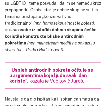
su LGBTIQ+ teme posvuda i da im se nameću kroz
propagandu. Osobe starije dobne skupine su tim
temama pristupale „konzervativno i
tradicionalno“
(npr. homoseksualnost je bolest),
dok su
osobe iz mlađih dobnih skupina češće
koristile konstrukte bliske antirodnim
pokretima
(npr. mainstream mediji ne pokazuju
stvari fer – Pride i Hod za život)
.
„
Uspjeh antirodnih pokreta očituje se
u argumentima koje ljude svaki dan
koriste
“, kazala je Vučković Juroš.
Navela je da dio ispitanika i ispitanica smatra da
se seksualni odgoj koristi kao nametanje „rodne