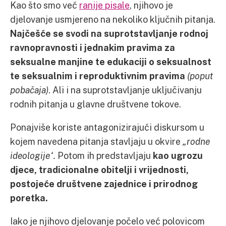
Kao što smo već
ranije pisale
, njihovo je
djelovanje usmjereno na nekoliko ključnih pitanja.
Najčešće se svodi na suprotstavljanje rodnoj
ravnopravnosti i jednakim pravima za
seksualne manjine
te edukaciji o seksualnost
te seksualnim i reproduktivnim pravima
(poput
pobačaja)
. Ali i na suprotstavljanje uključivanju
rodnih pitanja u glavne društvene tokove.
Ponajviše koriste antagonizirajući diskursom u
kojem navedena pitanja stavljaju u okvire
„rodne
ideologije“.
Potom ih predstavljaju
kao ugrozu
djece, tradicionalne obitelji i vrijednosti,
postojeće društvene zajednice i prirodnog
poretka.
Iako je njihovo djelovanje počelo već polovicom