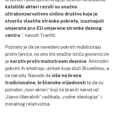
katolički akteri razvili su snažno
ultrakonzervativno civilno društvo koje je
stvorilo vlastite stranke pokrete, izazivajući
umjerene pro-EU umjerene stranke desnog
centra
“, navodi Tranfić.
Poznato je da se navedeni pokreti mobiliziraju
protiv ljevice, no ono što snažno ističu govornici/e
je
narativ protiv mainstream desnice
. Antirodni
pokreti ih smatraju „elitom koja služi Bruxellesu, a
ne narodu. Navode da
više ne brane
tradicionalne, kršćanske vrijednosti
te da su
potrebni „novi akteri“ koji će braniti narod od
„lijevo-liberalnih“ radikala, „rodne ideologije“ i
moralnog relativizma.