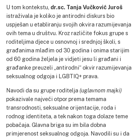
U tom kontekstu,
dr.sc. Tanja Vučković Juroš
istraživala je koliko je antirodni diskurs bio
uspješan u etabliranju svojih okvira razumijevanja
ovih tema u društvu. Kroz različite fokus grupe s
roditeljima djece u osnovnoj i srednjoj školi, s
građanima mlađim od 30 godina i onima starijim
od 60 godina željela je vidjeti jesu li građani i
građanke preuzeli „antirodni“ okvir razumijevanja
seksualnog odgoja i LGBTIQ+ prava.
Navodi da su grupe roditelja
(uglavnom majki)
pokazivale najveći otpor prema temama
transrodnosti, seksualne orijentacije, roda i
rodnog identiteta, a tek nakon toga dolaze teme
pobačaja. Glavna briga su im bila dobna
primjerenost seksualnog odgoja. Navodili su i da