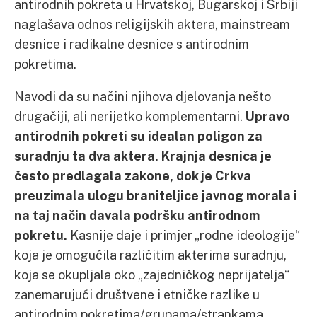
antirodnih pokreta u Hrvatskoj, Bugarskoj i Srbiji
naglašava odnos religijskih aktera, mainstream
desnice i radikalne desnice s antirodnim
pokretima.
Navodi da su načini njihova djelovanja nešto
drugačiji, ali nerijetko komplementarni.
Upravo
antirodnih pokreti su idealan poligon za
suradnju ta dva aktera.
Krajnja desnica je
često predlagala zakone, dok je Crkva
preuzimala ulogu braniteljice javnog morala i
na taj način davala podršku antirodnom
pokretu.
Kasnije daje i primjer „rodne ideologije“
koja je omogućila različitim akterima suradnju,
koja se okupljala oko „zajedničkog neprijatelja“
zanemarujući društvene i etničke razlike u
antirodnim pokretima/grupama/strankama.