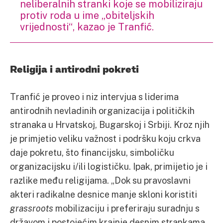
neliberalnih stranki koje se mobiliziraju
protiv roda u ime „obiteljskih
vrijednosti“, kazao je Tranfić.
Religija i antirodni pokreti
Tranfić je proveo i niz intervjua s liderima
antirodnih nevladinih organizacija i političkih
stranaka u Hrvatskoj, Bugarskoj i Srbiji. Kroz njih
je primjetio veliku važnost i podršku koju crkva
daje pokretu, što financijsku, simboličku
organizacijsku i/ili logističku. Ipak, primijetio je i
razlike među religijama. „Dok su pravoslavni
akteri radikalne desnice manje skloni koristiti
grassroots
mobilizaciju i preferiraju suradnju s
državom i postojećim krajnje desnim strankama,