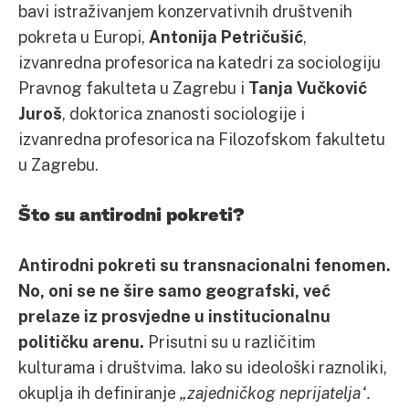
bavi istraživanjem konzervativnih društvenih
pokreta u Europi,
Antonija Petričušić
,
izvanredna profesorica na katedri za sociologiju
Pravnog fakulteta u Zagrebu i
Tanja Vučković
Juroš
, doktorica znanosti sociologije i
izvanredna profesorica na Filozofskom fakultetu
u Zagrebu.
Što su antirodni pokreti?
Antirodni pokreti su transnacionalni fenomen.
No, oni se ne šire samo geografski, već
prelaze iz prosvjedne u institucionalnu
političku arenu.
Prisutni su u različitim
kulturama i društvima. Iako su ideološki raznoliki,
okuplja ih definiranje
„zajedničkog neprijatelja“.