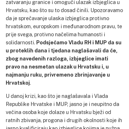
zatvaranju granice i omogući ulazak izbjeglica u
Hrvatsku, kao što su to dosad činili. Upozoravamo
da je sprečavanje ulaska izbjeglica protivno
hrvatskom, europskom i međunarodnom pravu, te
prije svega, protivno načelima humanosti i
solidarnosti.
Podsjećamo Vladu RH i MUP da su
u proteklih dana i tjedana naglašavali da će,
zbog navedenih razloga, izbjeglice imati
pravo na nesmetan ulazak u Hrvatsku i, u
najmanju ruku, privremeno zbrinjavanje u
Hrvatskoj
.
U danoj krizi, kao što je naglašavala i Vlada
Republike Hrvatske i MUP, jasno je i neupitno da
većina osoba koje dolaze u Hrvatsku bježi od
ratnih zbivanja, progona i drugih okolnosti koje ih
jasno kvalificiraju kao izbjeglice kojima je nužna