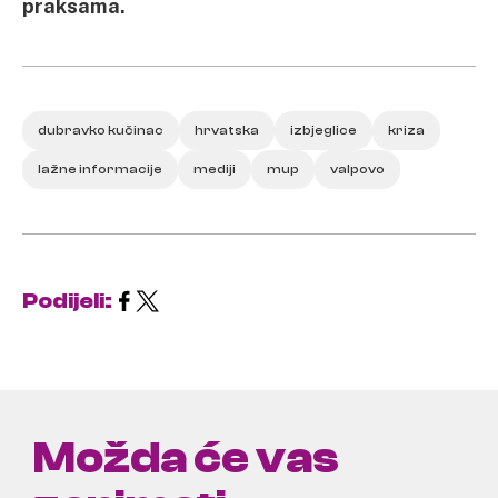
praksama.
dubravko kučinac
hrvatska
izbjeglice
kriza
lažne informacije
mediji
mup
valpovo
Podijeli:
Možda će vas