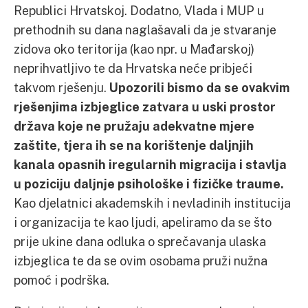
Republici Hrvatskoj. Dodatno, Vlada i MUP u
prethodnih su dana naglašavali da je stvaranje
zidova oko teritorija (kao npr. u Mađarskoj)
neprihvatljivo te da Hrvatska neće pribjeći
takvom rješenju.
Upozorili bismo da se ovakvim
rješenjima izbjeglice zatvara u uski prostor
država koje ne pružaju adekvatne mjere
zaštite, tjera ih se na korištenje daljnjih
kanala opasnih iregularnih migracija i stavlja
u poziciju daljnje psihološke i fizičke traume.
Kao djelatnici akademskih i nevladinih institucija
i organizacija te kao ljudi, apeliramo da se što
prije ukine dana odluka o sprečavanja ulaska
izbjeglica te da se ovim osobama pruži nužna
pomoć i podrška.