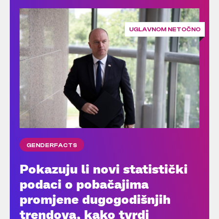
UGLAVNOM NETOČNO
GENDERFACTS
Pokazuju li novi statistički
podaci o pobačajima
promjene dugogodišnjih
trendova, kako tvrdi