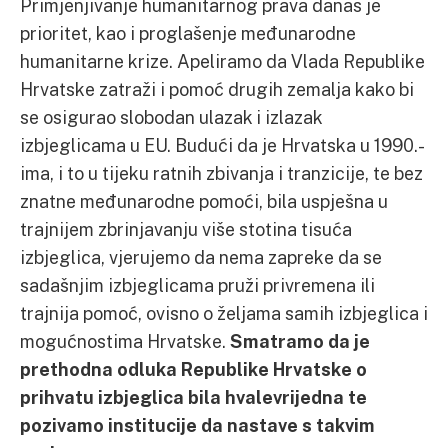
Primjenjivanje humanitarnog prava danas je
prioritet, kao i proglašenje međunarodne
humanitarne krize. Apeliramo da Vlada Republike
Hrvatske zatraži i pomoć drugih zemalja kako bi
se osigurao slobodan ulazak i izlazak
izbjeglicama u EU. Budući da je Hrvatska u 1990.-
ima, i to u tijeku ratnih zbivanja i tranzicije, te bez
znatne međunarodne pomoći, bila uspješna u
trajnijem zbrinjavanju više stotina tisuća
izbjeglica, vjerujemo da nema zapreke da se
sadašnjim izbjeglicama pruži privremena ili
trajnija pomoć, ovisno o željama samih izbjeglica i
mogućnostima Hrvatske.
Smatramo da je
prethodna odluka Republike Hrvatske o
prihvatu izbjeglica bila hvalevrijedna te
pozivamo institucije da nastave s takvim