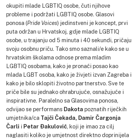
okupiti mlade LGBTIQ osobe, čuti njihove
probleme i podržati LGBTIQ osobe. Glasovi
ponosa (
Pride Voices
) jedinstveni je koncept, prvi
puta održan u Hrvatskoj, gdje mlade LGBTIQ
osobe, u trajanju od 5 minuta i 40 sekundi, pričaju
svoju osobnu priču. Tako smo saznali/e kako se u
hrvatskim školama odnose prema mladim
LGBTIQ osobama, kako je pronaći posao kao
mlada LGBT osoba, kako je živjeti izvan Zagreba i
kako je bilo sklopiti životno partnerstvo. Sve te
priče bile su jednako ohrabrujuće, osnažujuće i
inspirativne. Paralelno sa Glasovima ponosa,
odvijao se performans
Dakota
poznatih riječkih
umjetnika/ca
Tajči Čekada, Damir Čargonja
Čarli
i
Petar Đakulović
, koji je imao za cilj
naglasiti koliko je umjetnost direktno doprinijela