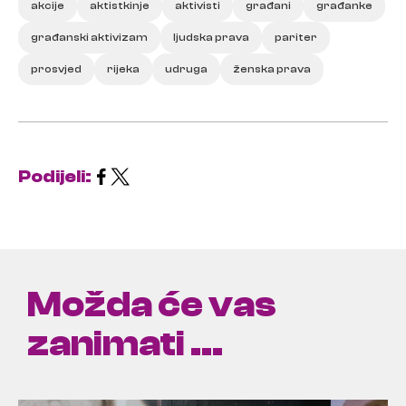
akcije
aktistkinje
aktivisti
građani
građanke
građanski aktivizam
ljudska prava
pariter
prosvjed
rijeka
udruga
ženska prava
Podijeli:
Možda će vas
zanimati ...