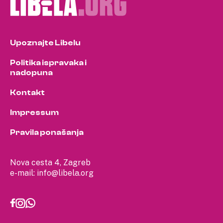
Upoznajte Libelu
Politika ispravaka i
nadopuna
Kontakt
Impressum
Pravila ponašanja
Nova cesta 4, Zagreb
e-mail:
info@libela.org