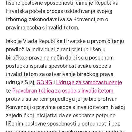
lišene poslovne sposobnosti, čime je Republika
Hrvatska počela proces usklađivanja svojeg
izbornog zakonodavstva sa Konvencijom o
pravima osoba s invaliditetom.
Iako je Vlada Republike Hrvatske u prvom čitanju
predložila individualizirani pristup lišenju
biračkog prava na način da bi se u posebnom
postupku ispitala sposobnost svake osobe s
invaliditetom za ostvarivanje biračkog prava,
udruga Sjaj,
GONG
i
Udruga za samozastupanje
te
Pravobraniteljica za osobe s invaliditetom
protivili su se tom prijedlogu jer je bio protivan
Konvenciji o pravima osoba s invaliditetom. Našoj
zajedničkoj inicijativi da se osobama potpuno
lišenim poslovne sposobnosti u potpunosti i bez
ograničenja omogući biračko pravo punu podršku