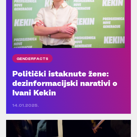
GENDERFACTS
Politički istaknute žene:
dezinformacijski narativi o
Ivani Kekin
14.01.2025.