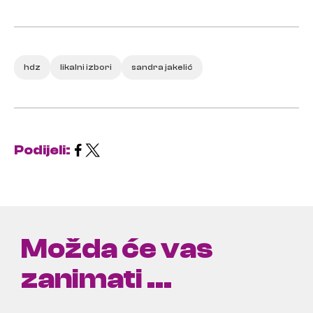
hdz
likalni izbori
sandra jakelić
Podijeli:
Možda će vas
zanimati ...