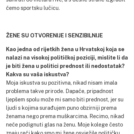
ćemo sportsku lučicu.
ŽENE SU OTVORENIJE I SENZIBILNIJE
Kao jedna od rijetkih žena u Hrvatskoj koja se
nalazi na visokoj političkoj poziciji, mislite li da
je biti žena u politici prednost ili nedostatak?
Kakva su vaša iskustva?
Moja iskustva su pozitivna, nikad nisam imala
problema takve prirode. Dapače, pripadnost
ljepšem spolu može mi samo biti prednost, jer su
ljudi s kojima surađujem puno obzirniji prema
ženama nego prema muškarcima. Recimo, nikad
neće podignuti glas na ženu. Moje kolege često
znaju reći kako smo mi žene osvježile političku