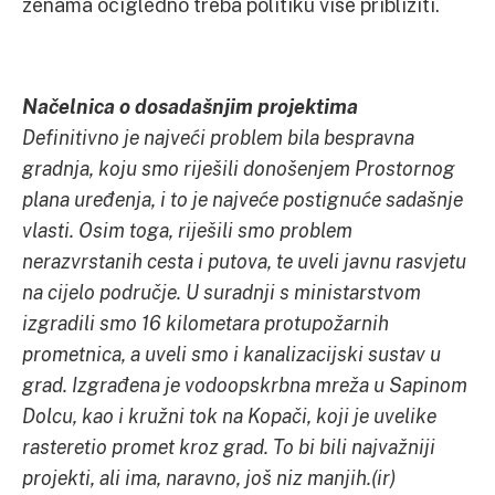
ženama očigledno treba politiku više približiti.
Načelnica o dosadašnjim projektima
Definitivno je najveći problem bila bespravna
gradnja, koju smo riješili donošenjem Prostornog
plana uređenja, i to je najveće postignuće sadašnje
vlasti. Osim toga, riješili smo problem
nerazvrstanih cesta i putova, te uveli javnu rasvjetu
na cijelo područje. U suradnji s ministarstvom
izgradili smo 16 kilometara protupožarnih
prometnica, a uveli smo i kanalizacijski sustav u
grad. Izgrađena je vodoopskrbna mreža u Sapinom
Dolcu, kao i kružni tok na Kopači, koji je uvelike
rasteretio promet kroz grad. To bi bili najvažniji
projekti, ali ima, naravno, još niz manjih.(ir)