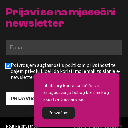
Prijavi se na mjesečni
newsletter
Potvrđujem suglasnost s politikom privatnosti te
dajem privolu Libeli da koristi moj email za slanje e-
newslettera
Libela.org koristi kolačiće za
omogućavanje boljeg korisničkog
PRIJAVI SE
iskustva.
Saznaj više
.
Prihvaćam
Politika privatnosti
Copyright 2026. Libela.org