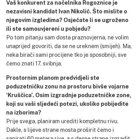
Vaš konkurent za načelnika Rogoznice je
nezavisni kandidat Ivan Nikolić. Što mislite o
njegovim izgledima? Osjećate li se ugroženo
ili ste samouvjereni u pobjedu?
Po tom pitanju sam dosta praznovjerna, ne volim
unaprijed govoriti, da se ne ureknem (smijeh). Ma,
neka birači sami procijene tko je sposobniji, sve
ćemo znati 17. svibnja.
Prostornim planom predvidjeli ste
poduzetničku zonu na prostoru bivše vojarne
‘Kruščica’. Osim izgradnje poduzetničke zone,
koji su vaši sljedeći potezi, ukoliko pobijedite
na izborima?
Prije svega, planiram urediti kompletnu rivu.
Dakle, s lijeve strane mosta proširit ćemo i
sanirati 60 metara rive, a s desne strane izgradit