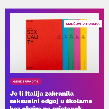
MJEŠOVITA PORUKA
GENDERFACTS
Je li Italija zabranila
seksualni odgoj u školama
bez obzira na pristanak