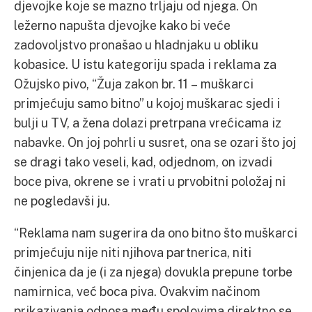
djevojke koje se mazno trljaju od njega. On
ležerno napušta djevojke kako bi veće
zadovoljstvo pronašao u hladnjaku u obliku
kobasice. U istu kategoriju spada i reklama za
Ožujsko pivo, “Žuja zakon br. 11 – muškarci
primjećuju samo bitno” u kojoj muškarac sjedi i
bulji u TV, a žena dolazi pretrpana vrećicama iz
nabavke. On joj pohrli u susret, ona se ozari što joj
se dragi tako veseli, kad, odjednom, on izvadi
boce piva, okrene se i vrati u prvobitni položaj ni
ne pogledavši ju.
“Reklama nam sugerira da ono bitno što muškarci
primjećuju nije niti njihova partnerica, niti
činjenica da je (i za njega) dovukla prepune torbe
namirnica, već boca piva. Ovakvim načinom
prikazivanja odnosa među spolovima direktno se