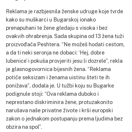
Reklama je razbjesnila ženske udruge koje tvrde
kako su muškarci u Bugarskoj ionako
prenapuhani te žene gledaju s visoka i bez
ovakvih ohrabrenja. Sada skupina od 13 žena tuži
proizvođača Peshtera. “Ne možeš hodati cestom,
a da ti neki seronja ne dobaci: ‘Hej, dobre
lubenice’ i pokuša provjeriti jesu li dozrele”, rekla
je glasnogovornica bijesnih žena. “Reklama
potiče seksizam i ženama uistinu šteti te ih
ponižava”, dodala je. U tužbi koju su Bugarke
podignule stoji: “Ova reklama duboko i
neprestano diskriminira žene, protuzakonito
narušava naše privatne živote i krši europski
zakon o jednakom postupanju prema ljudima bez
obzira na spol”.