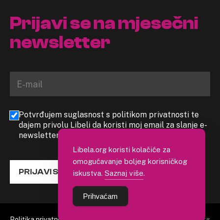
Prijavi se na mjesečni
newsletter
Potvrđujem suglasnost s politikom privatnosti te
dajem privolu Libeli da koristi moj email za slanje e-
newslettera
Libela.org koristi kolačiće za
omogućavanje boljeg korisničkog
PRIJAVI SE
iskustva.
Saznaj više
.
Prihvaćam
Politika privatnosti
Copyright 2026. Libela.org