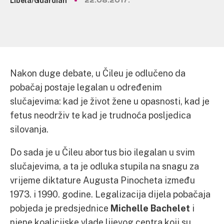
Libela/Guardian
22.08.2017.
Nakon duge debate, u Čileu je odlučeno da
pobačaj postaje legalan u određenim
slučajevima: kad je život žene u opasnosti, kad je
fetus neodrživ te kad je trudnoća posljedica
silovanja.
Do sada je u Čileu abortus bio ilegalan u svim
slučajevima, a ta je odluka stupila na snagu za
vrijeme diktature Augusta Pinocheta između
1973. i 1990. godine. Legalizacija dijela pobačaja
pobjeda je predsjednice
Michelle Bachelet
i
njene koalicijske vlade lijevog centra koji su