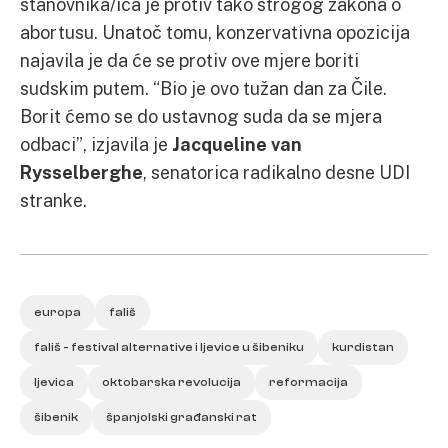
stanovnika/ica je protiv tako strogog zakona o
abortusu. Unatoč tomu, konzervativna opozicija
najavila je da će se protiv ove mjere boriti
sudskim putem. “Bio je ovo tužan dan za Čile.
Borit ćemo se do ustavnog suda da se mjera
odbaci”, izjavila je
Jacqueline van
Rysselberghe
, senatorica radikalno desne UDI
stranke.
europa
fališ
fališ - festival alternative i ljevice u šibeniku
kurdistan
ljevica
oktobarska revolucija
reformacija
šibenik
španjolski građanski rat