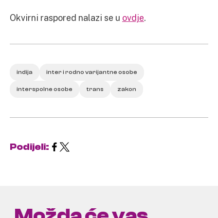
Okvirni raspored nalazi se u
ovdje
.
indija
inter i rodno varijantne osobe
interspolne osobe
trans
zakon
Podijeli:
Možda će vas