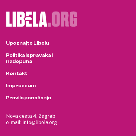
Upoznajte Libelu
Politika ispravaka i
nadopuna
Kontakt
Impressum
Pravila ponašanja
Nova cesta 4, Zagreb
e-mail:
info@libela.org