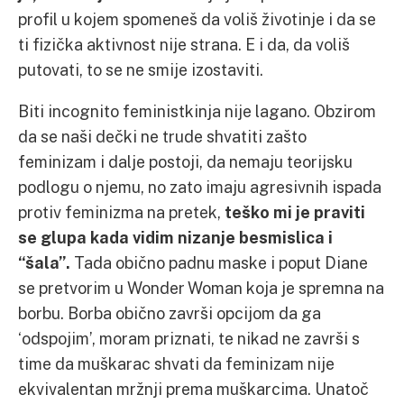
profil u kojem spomeneš da voliš životinje i da se
ti fizička aktivnost nije strana. E i da, da voliš
putovati, to se ne smije izostaviti.
Biti incognito feministkinja nije lagano. Obzirom
da se naši dečki ne trude shvatiti zašto
feminizam i dalje postoji, da nemaju teorijsku
podlogu o njemu, no zato imaju agresivnih ispada
protiv feminizma na pretek,
teško mi je praviti
se glupa kada vidim nizanje besmislica i
“šala”.
Tada obično padnu maske i poput Diane
se pretvorim u Wonder Woman koja je spremna na
borbu. Borba obično završi opcijom da ga
‘odspojim’, moram priznati, te nikad ne završi s
time da muškarac shvati da feminizam nije
ekvivalentan mržnji prema muškarcima. Unatoč