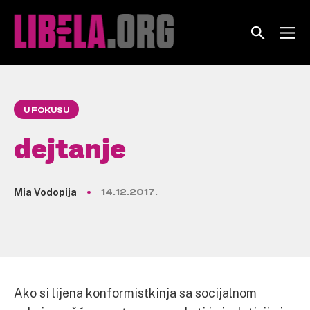
Skip
to
content
U FOKUSU
dejtanje
Mia Vodopija
14.12.2017.
Ako si lijena konformistkinja sa socijalnom