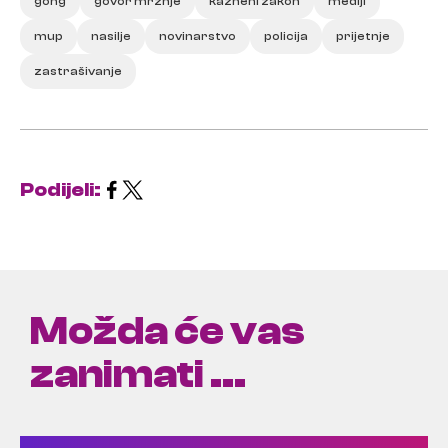
gong
govor mržnje
kazneni zakon
mediji
mup
nasilje
novinarstvo
policija
prijetnje
zastrašivanje
Podijeli:
Možda će vas
zanimati ...