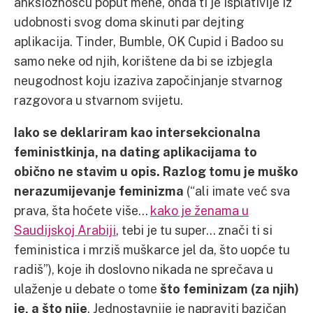
anksioznošću poput mene, onda ti je isplativije iz
udobnosti svog doma skinuti par dejting
aplikacija. Tinder, Bumble, OK Cupid i Badoo su
samo neke od njih, korištene da bi se izbjegla
neugodnost koju izaziva započinjanje stvarnog
razgovora u stvarnom svijetu.
Iako se deklariram kao intersekcionalna
feministkinja, na dating aplikacijama to
obično ne stavim u opis.
Razlog tomu je muško
nerazumijevanje feminizma
(“ali imate već sva
prava, šta hoćete više…
kako je ženama u
Saudijskoj Arabiji
, tebi je tu super… znači ti si
feministica i mrziš muškarce jel da, što uopće tu
radiš”), koje ih doslovno nikada ne sprečava u
ulaženje u debate o tome
što feminizam (za njih)
je, a što nije
. Jednostavnije je napraviti bazičan