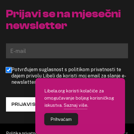
Prijavi se na mjesečni
newsletter
Potvrđujem suglasnost s politikom privatnosti te
dajem privolu Libeli da koristi moj email za slanje e-
newslettera
Libela.org koristi kolačiće za
omogućavanje boljeg korisničkog
PRIJAVI SE
iskustva.
Saznaj više
.
Prihvaćam
Politika privatnosti
Copyright 2026. Libela.org