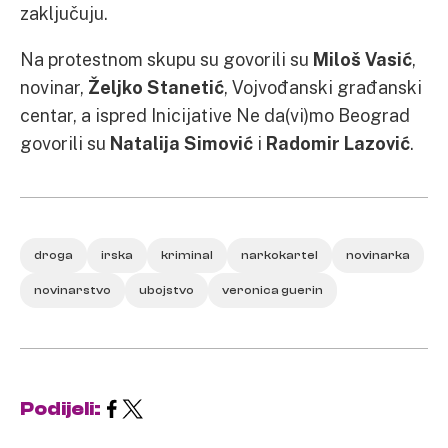
zaključuju.
Na protestnom skupu su govorili su
Miloš Vasić
,
novinar,
Željko Stanetić
, Vojvođanski građanski
centar, a ispred Inicijative Ne da(vi)mo Beograd
govorili su
Natalija Simović
i
Radomir Lazović
.
droga
irska
kriminal
narkokartel
novinarka
novinarstvo
ubojstvo
veronica guerin
Podijeli: