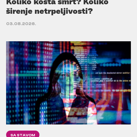
Koliko košta smrt? Koliko
širenje netrpeljivosti?
03.08.2026.
SA STAVOM