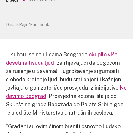
Libela
26.06.2016.
Dušan Rajić/Facebook
U subotu se na ulicama Beograda
okupilo više
desetina tisuća ljudi
zahtijevajući da odgovorni
za rušenje u Savamali i ugrožavanje sigurnosti i
slobode kretanje ljudi budu smijenjeni i kažnjeni
javljaju organizatori/ce prosvjeda iz inicijative
Ne
davimo Beograd
. Prosvjedna kolona išla je od
Skupštine grada Beograda do Palate Srbija gde
je sjedište Ministarstva unutrašnjih poslova.
“Građani su ovim činom branili osnovno ljudsko