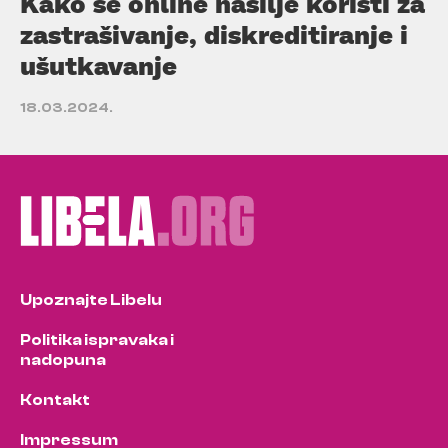
Kako se online nasilje koristi za
zastrašivanje, diskreditiranje i
ušutkavanje
18.03.2024.
Upoznajte Libelu
Politika ispravaka i
nadopuna
Kontakt
Impressum