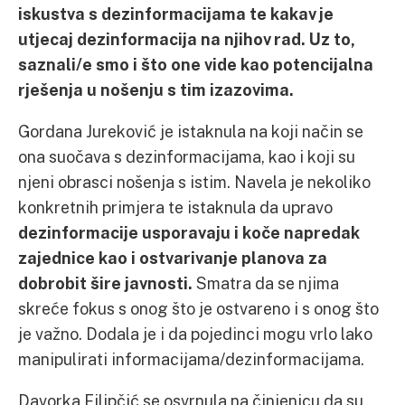
iskustva s dezinformacijama te kakav je
utjecaj dezinformacija na njihov rad. Uz to,
saznali/e smo i što one vide kao potencijalna
rješenja u nošenju s tim izazovima.
Gordana Jureković je istaknula na koji način se
ona suočava s dezinformacijama, kao i koji su
njeni obrasci nošenja s istim. Navela je nekoliko
konkretnih primjera te istaknula da upravo
dezinformacije usporavaju i koče napredak
zajednice kao i ostvarivanje planova za
dobrobit šire javnosti.
Smatra da se njima
skreće fokus s onog što je ostvareno i s onog što
je važno. Dodala je i da pojedinci mogu vrlo lako
manipulirati informacijama/dezinformacijama.
Davorka Filipčić se osvrnula na činjenicu da su