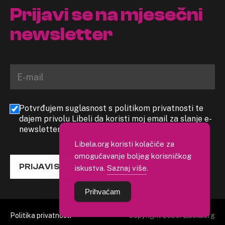
Prijavi se na mjesečni
newsletter
Potvrđujem suglasnost s politikom privatnosti te
dajem privolu Libeli da koristi moj email za slanje e-
newslettera
Libela.org koristi kolačiće za
omogućavanje boljeg korisničkog
PRIJAVI SE
iskustva.
Saznaj više
.
Prihvaćam
Politika privatnosti
Copyright 2026. Libela.org