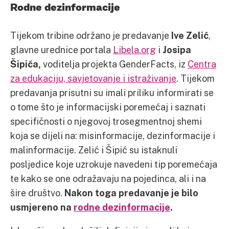
Rodne dezinformacije
Tijekom tribine održano je predavanje
Ive Zelić
,
glavne urednice portala
Libela.org
i
Josipa
Šipića,
voditelja projekta GenderFacts, iz
Centra
za edukaciju, savjetovanje i istraživanje
. Tijekom
predavanja prisutni su imali priliku informirati se
o tome što je informacijski poremećaj i saznati
specifičnosti o njegovoj trosegmentnoj shemi
koja se dijeli na: misinformacije, dezinformacije i
malinformacije. Zelić i Šipić su istaknuli
posljedice koje uzrokuje navedeni tip poremećaja
te kako se one odražavaju na pojedinca, ali i na
šire društvo.
Nakon toga predavanje je bilo
usmjereno na
rodne dezinformacije
.