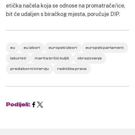
etička načela koja se odnose na promatrače/ice,
bit će udaljen s biračkog mjesta, poručuje DIP.
eu
eu izbori
europski izbori
europski parlament
laburisti
marita brčić kuljiš
obrazovanje
predizborni intervju
radnička prava
Podijeli: