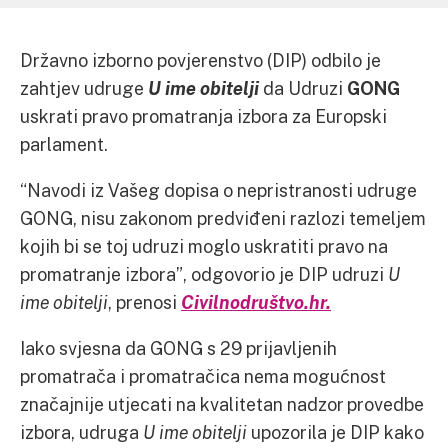
Državno izborno povjerenstvo (DIP) odbilo je
zahtjev udruge
U ime obitelji
da Udruzi
GONG
uskrati pravo promatranja izbora za Europski
parlament.
“Navodi iz Vašeg dopisa o nepristranosti udruge
GONG, nisu zakonom predviđeni razlozi temeljem
kojih bi se toj udruzi moglo uskratiti pravo na
promatranje izbora”, odgovorio je DIP udruzi
U
ime obitelji
, prenosi
Civilnodruštvo.hr.
Iako svjesna da GONG s 29 prijavljenih
promatrača i promatračica nema mogućnost
značajnije utjecati na kvalitetan nadzor provedbe
izbora, udruga
U ime obitelji
upozorila je DIP kako