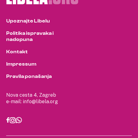
Upoznajte Libelu
Politika ispravaka i
nadopuna
Kontakt
Impressum
Pravila ponašanja
Nova cesta 4, Zagreb
e-mail:
info@libela.org