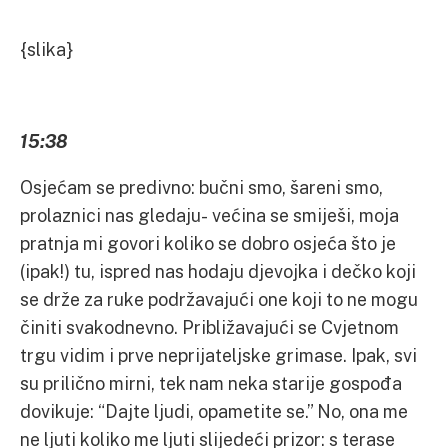
{slika}
15:38
Osjećam se predivno: bučni smo, šareni smo,
prolaznici nas gledaju- većina se smiješi, moja
pratnja mi govori koliko se dobro osjeća što je
(ipak!) tu, ispred nas hodaju djevojka i dečko koji
se drže za ruke podržavajući one koji to ne mogu
činiti svakodnevno. Približavajući se Cvjetnom
trgu vidim i prve neprijateljske grimase. Ipak, svi
su prilično mirni, tek nam neka starije gospođa
dovikuje: “Dajte ljudi, opametite se.” No, ona me
ne ljuti koliko me ljuti slijedeći prizor: s terase