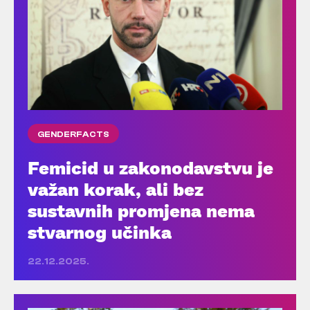
GENDERFACTS
Femicid u zakonodavstvu je
važan korak, ali bez
sustavnih promjena nema
stvarnog učinka
22.12.2025.