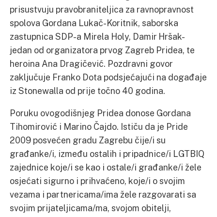
prisustvuju pravobraniteljica za ravnopravnost
spolova Gordana Lukač-Koritnik, saborska
zastupnica SDP-a Mirela Holy, Damir Hršak-
jedan od organizatora prvog Zagreb Pridea, te
heroina Ana Dragičević. Pozdravni govor
zaključuje Franko Dota podsjećajući na događaje
iz Stonewalla od prije točno 40 godina.
Poruku ovogodišnjeg Pridea donose Gordana
Tihomirović i Marino Čajdo. Ističu da je Pride
2009 posvećen gradu Zagrebu čije/i su
građanke/i, između ostalih i pripadnice/i LGTBIQ
zajednice koje/i se kao i ostale/i građanke/i žele
osjećati sigurno i prihvaćeno, koje/i o svojim
vezama i partnericama/ima žele razgovarati sa
svojim prijateljicama/ma, svojom obitelji,