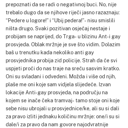
prepoznati da se radi o negativnoj buci. No, nije
trebalo dugo da se njihove riječi jasno razaznaju:
“Pedere u logore!” i “Ubij pedera!”- nisu smislili
ništa drugo. Svaki pozitivan osjećaj nestaje i
probijam se naprijed, do Trga- u blizinu Ant-i gay
prosvjeda. Oblak mržnje je sve što vidim. Dolazim
baš u trenutku kada nekoliko anti gay
prosvjednika probija zid policije. Strah da će svi
uspjeti proći do nas traje na sreću sasvim kratko.
Oni su svladani i odvedeni. Možda i više od njih,
plaše me oni koje sam vidjela slijedeće. Izvan
lokacije Anti-gay prosvjeda, na području na
kojem se inače čeka tramvaj- tamo stoje oni koje
sebe nisu ubrojali u prosvjednice/ke, ali su si dali
za pravo izliti jednaku količinu mržnje: one/i su si
dale/i za pravo da nam govore najodvratnije