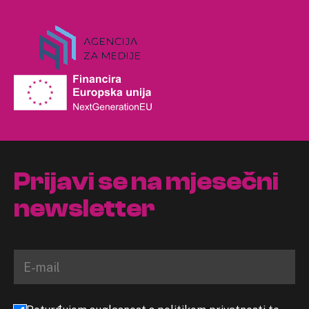
Prijavi se na mjesečni
newsletter