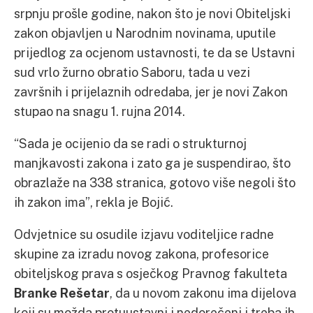
srpnju prošle godine, nakon što je novi Obiteljski
zakon objavljen u Narodnim novinama, uputile
prijedlog za ocjenom ustavnosti, te da se Ustavni
sud vrlo žurno obratio Saboru, tada u vezi
završnih i prijelaznih odredaba, jer je novi Zakon
stupao na snagu 1. rujna 2014.
“Sada je ocijenio da se radi o strukturnoj
manjkavosti zakona i zato ga je suspendirao, što
obrazlaže na 338 stranica, gotovo više negoli što
ih zakon ima”, rekla je Bojić.
Odvjetnice su osudile izjavu voditeljice radne
skupine za izradu novog zakona, profesorice
obiteljskog prava s osječkog Pravnog fakulteta
Branke Rešetar
, da u novom zakonu ima dijelova
koji su možda protuustavni i nedorečeni i treba ih