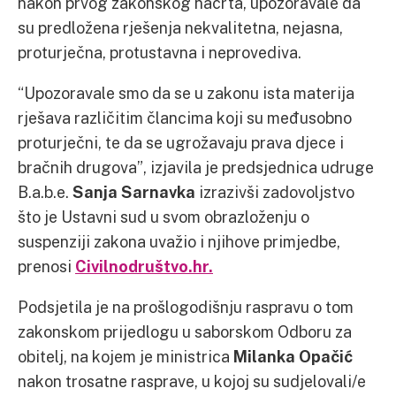
nakon prvog zakonskog nacrta, upozoravale da
su predložena rješenja nekvalitetna, nejasna,
proturječna, protustavna i neprovediva.
“Upozoravale smo da se u zakonu ista materija
rješava različitim člancima koji su međusobno
proturječni, te da se ugrožavaju prava djece i
bračnih drugova”, izjavila je predsjednica udruge
B.a.b.e.
Sanja Sarnavka
izrazivši zadovoljstvo
što je Ustavni sud u svom obrazloženju o
suspenziji zakona uvažio i njihove primjedbe,
prenosi
Civilnodruštvo.hr.
Podsjetila je na prošlogodišnju raspravu o tom
zakonskom prijedlogu u saborskom Odboru za
obitelj, na kojem je ministrica
Milanka Opačić
nakon trosatne rasprave, u kojoj su sudjelovali/e