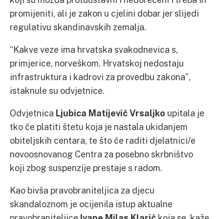
promijeniti, ali je zakon u cjelini dobar jer slijedi
regulativu skandinavskih zemalja.
“Kakve veze ima hrvatska svakodnevica s,
primjerice, norveškom. Hrvatskoj nedostaju
infrastruktura i kadrovi za provedbu zakona”,
istaknule su odvjetnice.
Odvjetnica
Ljubica Matijević Vrsaljko
upitala je
tko će platiti štetu koja je nastala ukidanjem
obiteljskih centara, te što će raditi djelatnici/e
novoosnovanog Centra za posebno skrbništvo
koji zbog suspenzije prestaje s radom.
Kao bivša pravobraniteljica za djecu
skandaloznom je ocijenila istup aktualne
pravobraniteljice
Ivane Milas Klarić
koja se, kaže