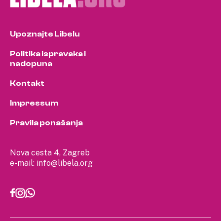
Upoznajte Libelu
Politika ispravaka i
nadopuna
Kontakt
Impressum
Pravila ponašanja
Nova cesta 4, Zagreb
e-mail:
info@libela.org