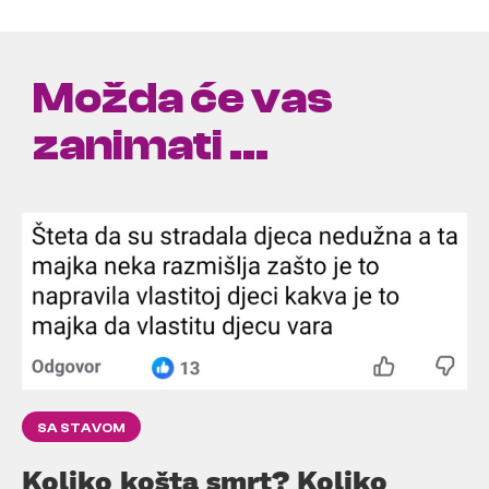
Možda će vas
zanimati ...
SA STAVOM
Koliko košta smrt? Koliko