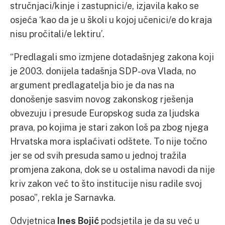
stručnjaci/kinje i zastupnici/e, izjavila kako se
osjeća ‘kao da je u školi u kojoj učenici/e do kraja
nisu pročitali/e lektiru’.
“Predlagali smo izmjene dotadašnjeg zakona koji
je 2003. donijela tadašnja SDP-ova Vlada, no
argument predlagatelja bio je da nas na
donošenje sasvim novog zakonskog rješenja
obvezuju i presude Europskog suda za ljudska
prava, po kojima je stari zakon loš pa zbog njega
Hrvatska mora isplaćivati odštete. To nije točno
jer se od svih presuda samo u jednoj tražila
promjena zakona, dok se u ostalima navodi da nije
kriv zakon već to što institucije nisu radile svoj
posao”, rekla je Sarnavka.
Odvjetnica
Ines Bojić
podsjetila je da su već u