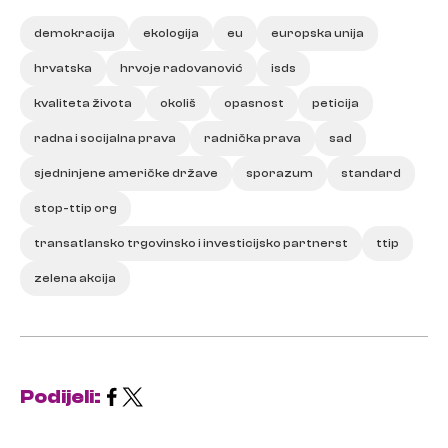
demokracija
ekologija
eu
europska unija
hrvatska
hrvoje radovanović
isds
kvaliteta života
okoliš
opasnost
peticija
radna i socijalna prava
radnička prava
sad
sjedninjene američke države
sporazum
standard
stop-ttip org
transatlansko trgovinsko i investicijsko partnerst
ttip
zelena akcija
Podijeli: