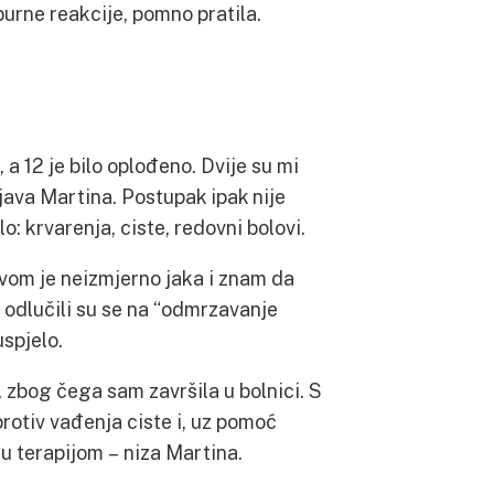
burne reakcije, pomno pratila.
 a 12 je bilo oplođeno. Dvije su mi
njava Martina. Postupak ipak nije
o: krvarenja, ciste, redovni bolovi.
stvom je neizmjerno jaka i znam da
 odlučili su se na “odmrzavanje
uspjelo.
u, zbog čega sam završila u bolnici. S
rotiv vađenja ciste i, uz pomoć
tu terapijom – niza Martina.