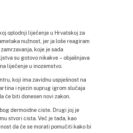
 oplodnji liječenje u Hrvatskoj za
metaka nužnost, jer ja loše reagiram
z zamrzavanja, koje je sada
ljstva su gotovo nikakve – objašnjava
na liječenje u inozemstvo.
tru, koji ima zavidnu uspješnost na
artina i njezin suprug igrom slučaja
 da će biti donesen novi zakon.
zbog dermoidne ciste. Drugi joj je
emu stvori cista. Već je tada, kao
nost da će se morati pomučiti kako bi