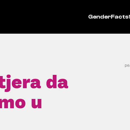
GenderFacts
pe
tjera da
emo u