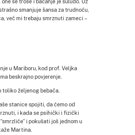
one se troše i bacanje je suludo. Uz
e strašno smanjuje šansa za trudnoću,
ca, već mi trebaju smrznuti zameci –
nje u Mariboru, kod prof. Veljka
ima beskrajno povjerenje.
 toliko željenog bebača.
aše stanice spojiti, da ćemo od
nuti, i kada se psihički i fizički
“smrzliće” i pokušati još jednom u
kaže Martina.