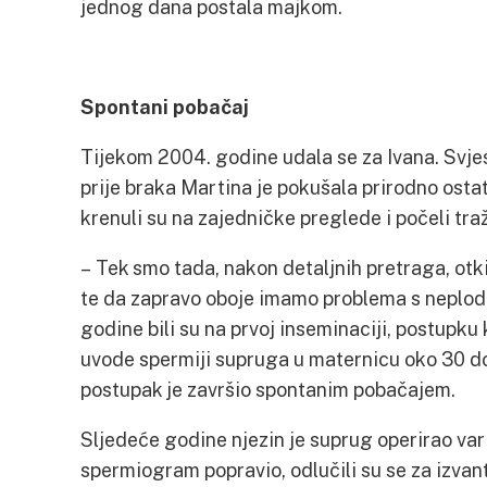
jednog dana postala majkom.
Spontani pobačaj
Tijekom 2004. godine udala se za Ivana. Svje
prije braka Martina je pokušala prirodno ost
krenuli su na zajedničke preglede i počeli traž
– Tek smo tada, nakon detaljnih pretraga, otkir
te da zapravo oboje imamo problema s neplod
godine bili su na prvoj inseminaciji, postupk
uvode spermiji supruga u maternicu oko 30 do 
postupak je završio spontanim pobačajem.
Sljedeće godine njezin je suprug operirao vari
spermiogram popravio, odlučili su se za izvan