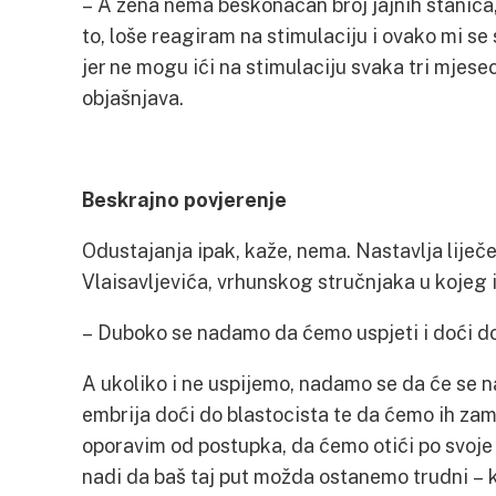
– A žena nema beskonačan broj jajnih stanica, 
to, loše reagiram na stimulaciju i ovako mi s
jer ne mogu ići na stimulaciju svaka tri mjese
objašnjava.
Beskrajno povjerenje
Odustajanja ipak, kaže, nema. Nastavlja liječe
Vlaisavljevića, vrhunskog stručnjaka u kojeg 
– Duboko se nadamo da ćemo uspjeti i doći do
A ukoliko i ne uspijemo, nadamo se da će se n
embrija doći do blastocista te da ćemo ih zamrz
oporavim od postupka, da ćemo otići po svoje 
nadi da baš taj put možda ostanemo trudni – 