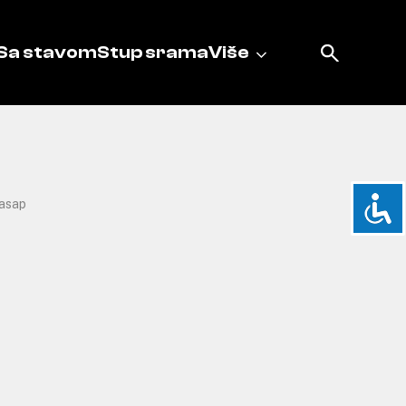
Sa stavom
Stup srama
Više
asap