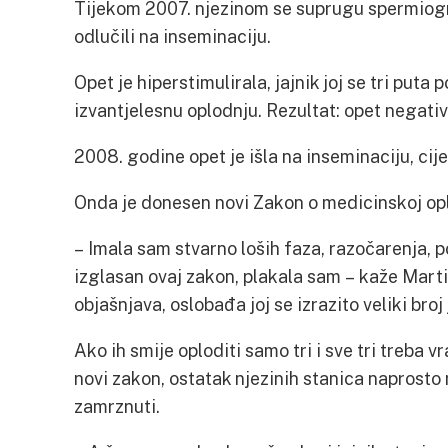
Tijekom 2007. njezinom se suprugu spermiog
odlučili na inseminaciju.
Opet je hiperstimulirala, jajnik joj se tri puta 
izvantjelesnu oplodnju. Rezultat: opet negativ
2008. godine opet je išla na inseminaciju, cije
Onda je donesen novi Zakon o medicinskoj opl
– Imala sam stvarno loših faza, razočarenja, p
izglasan ovaj zakon, plakala sam – kaže Marti
objašnjava, oslobađa joj se izrazito veliki broj 
Ako ih smije oploditi samo tri i sve tri treba v
novi zakon, ostatak njezinih stanica naprosto m
zamrznuti.