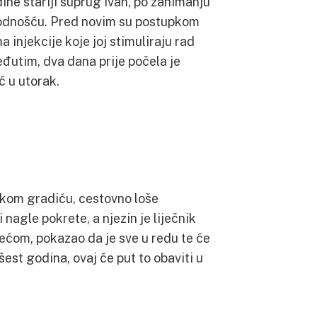
odine stariji suprug Ivan, po zanimanju
plodnošću. Pred novim su postupkom
injekcije koje joj stimuliraju rad
 Međutim, dva dana prije počela je
ć u utorak.
rskom gradiću, cestovno loše
nagle pokrete, a njezin je liječnik
rećom, pokazao da je sve u redu te će
šest godina, ovaj će put to obaviti u