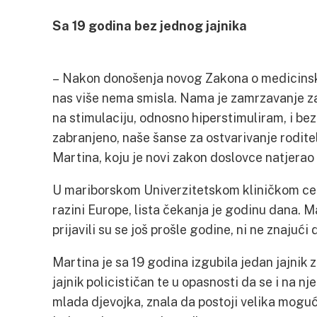
Sa 19 godina bez jednog jajnika
– Nakon donošenja novog Zakona o medicinskoj
nas više nema smisla. Nama je zamrzavanje za
na stimulaciju, odnosno hiperstimuliram, i be
zabranjeno, naše šanse za ostvarivanje rodite
Martina, koju je novi zakon doslovce natjerao 
U mariborskom Univerzitetskom kliničkom cen
razini Europe, lista čekanja je godinu dana. M
prijavili su se još prošle godine, ni ne znajući
Martina je sa 19 godina izgubila jedan jajnik 
jajnik policističan te u opasnosti da se i na nj
mlada djevojka, znala da postoji velika moguć