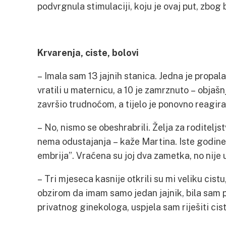
podvrgnula stimulaciji, koju je ovaj put, zbog 
Krvarenja, ciste, bolovi
– Imala sam 13 jajnih stanica. Jedna je propala,
vratili u maternicu, a 10 je zamrznuto – objaš
završio trudnoćom, a tijelo je ponovno reagiral
– No, nismo se obeshrabrili. Želja za roditelj
nema odustajanja – kaže Martina. Iste godine
embrija”. Vraćena su joj dva zametka, no nije 
– Tri mjeseca kasnije otkrili su mi veliku cist
obzirom da imam samo jedan jajnik, bila sam p
privatnog ginekologa, uspjela sam riješiti cis