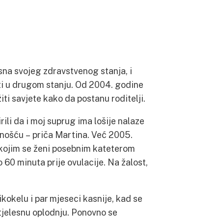
sna svojeg zdravstvenog stanja, i
ati u drugom stanju. Od 2004. godine
iti savjete kako da postanu roditelji.
ili da i moj suprug ima lošije nalaze
nošću – priča Martina. Već 2005.
u kojim se ženi posebnim kateterom
60 minuta prije ovulacije. Na žalost,
kokelu i par mjeseci kasnije, kad se
tjelesnu oplodnju. Ponovno se