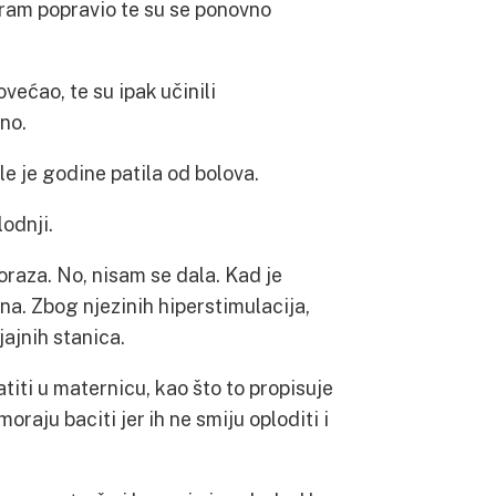
ram popravio te su se ponovno
povećao, te su ipak učinili
no.
le je godine patila od bolova.
odnji.
oraza. No, nisam se dala. Kad je
na. Zbog njezinih hiperstimulacija,
jajnih stanica.
ratiti u maternicu, kao što to propisuje
oraju baciti jer ih ne smiju oploditi i