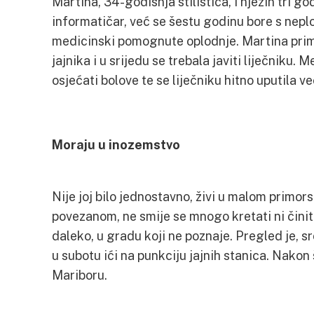
Martina, 34-godišnja stilistica, i njezin tri g
informatičar, već se šestu godinu bore s ne
medicinski pomognute oplodnje. Martina prima 
jajnika i u srijedu se trebala javiti liječniku.
osjećati bolove te se liječniku hitno uputila ve
Moraju u inozemstvo
Nije joj bilo jednostavno, živi u malom primo
povezanom, ne smije se mnogo kretati ni činiti 
daleko, u gradu koji ne poznaje. Pregled je, s
u subotu ići na punkciju jajnih stanica. Nakon 
Mariboru.