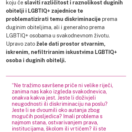
koju će
slaviti različitost i raznolikost duginih
obitelji i LGBTIQ+ zajednice te
problematizirati temu diskriminacije
prema
duginim obiteljima, ali i generalno prema
LGBTIQ+ osobama u svakodnevnom životu.
Upravo zato
žele dati prostor stvarnim,
iskrenim, nefiltriranim iskustvima LGBTIQ+
osoba i duginih obitelji.
“Ne tražimo savršene priče ni velike riječi,
zanima nas kako izgleda svakodnevica,
onakva kakva jest. Jeste li doživjeli
neugodnosti ili diskriminaciju na poslu?
Jeste li se dvoumili oko autanja zbog
mogućih posljedica? Imali problema s
najmom stana, ostvarivanjem prava,
institucijama, školom ili vrtićem? ili ste