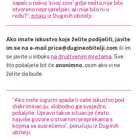
zapeli u nekoj
‘sivoj zoni’
gdje nešto nije bilo
otvoreno neprijateljski, ali nije bilo ni u
redu?”,
pitaju
iz Duginih obitelji.
Ako imate iskustvo koje želite podijeliti, javite
im se na e-mail price@dugineobitelji.com
ili im
se javite u inboks
na društvenim mrežama
. Sve
što pošaljete bit će
anonimno
, osim ako vi ne
želite da bude.
“Ako niste sigurni spada li vaše iskustvo pod
diskriminaciju, slobodno ga svejedno
pošaljite. Upravo takve situacije često
najviše govore o stvarnim preprekama s
kojima se susrećemo”, poručuju iz Duginih
obitelji.