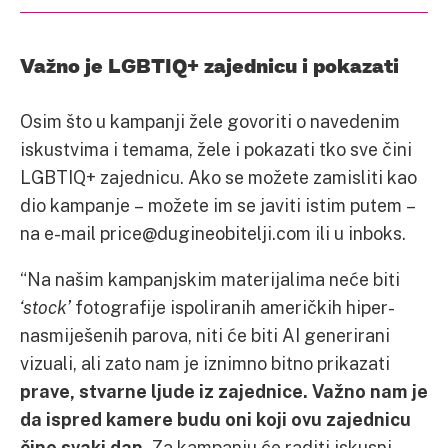
Važno je LGBTIQ+ zajednicu i pokazati
Osim što u kampanji žele govoriti o navedenim
iskustvima i temama, žele i pokazati tko sve čini
LGBTIQ+ zajednicu. Ako se možete zamisliti kao
dio kampanje – možete im se javiti istim putem –
na e-mail price@dugineobitelji.com ili u inboks.
“Na našim kampanjskim materijalima neće biti
‘stock’
fotografije ispoliranih američkih hiper-
nasmiješenih parova, niti će biti AI generirani
vizuali, ali zato nam je iznimno bitno prikazati
prave, stvarne ljude iz zajednice.
Važno nam je
da ispred kamere budu oni koji ovu zajednicu
čine svaki dan.
Za kampanju će raditi iskusni