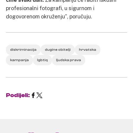
profesionalni fotografi, u sigurnom i
dogovorenom okruženju”, poručuju.
diskriminacija
dugine obitelji
hrvatska
kampanja
lgbtiq
ljudska prava
Podijeli: