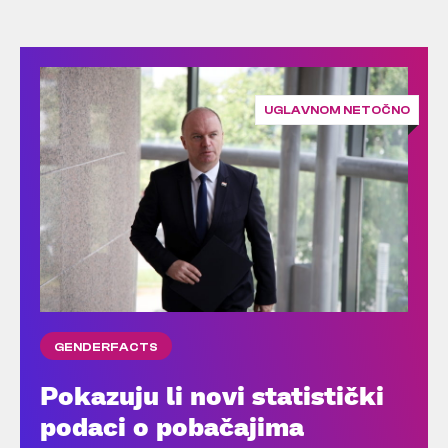
UGLAVNOM NETOČNO
GENDERFACTS
Pokazuju li novi statistički
podaci o pobačajima