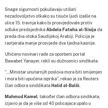
Snage sigurnosti pokušavaju utišati
nezadovoljstvo otkako su tisuće ljudi izašle na
ulice 15. travnja kako bi prosvjedovale protiv
odluke predsjednika
Abdela Fataha al-Sisija
da
preda dva otoka Saudijskoj Arabiji. Policija je
rastjerala manje prosvjede dva tjedna kasnije.
Uhićeno novinari rade za oporbeni portal
Bawabet Yanayer, rekli su dužnosnici sindikata.
“…Ministar unutarnjih poslova mora biti smijenjen
i mora biti upućena isprika”, rekao je za Reuters
član odbora sinddikata
Halid al-Balši
.
Mahmud Kamel
, također član odbora sindikata,
izjavio je da je više od 40 policajaca upalo u