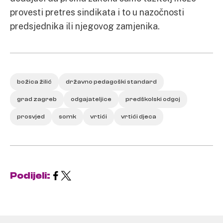
provesti pretres sindikata i to u nazočnosti
predsjednika ili njegovog zamjenika.
božica žilić
državno pedagoški standard
grad zagreb
odgajateljice
predškolski odgoj
prosvjed
somk
vrtići
vrtići djeca
Podijeli: