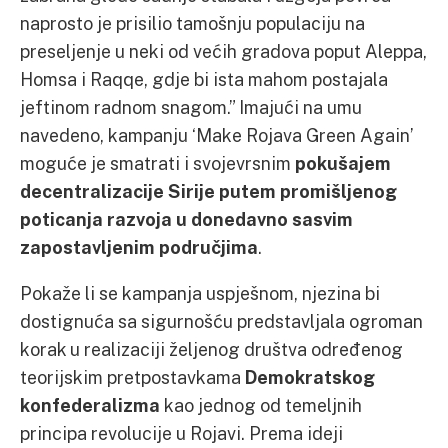
naprosto je prisilio tamošnju populaciju na
preseljenje u neki od većih gradova poput Aleppa,
Homsa i Raqqe, gdje bi ista mahom postajala
jeftinom radnom snagom.” Imajući na umu
navedeno, kampanju ‘Make Rojava Green Again’
moguće je smatrati i svojevrsnim
pokušajem
decentralizacije Sirije putem promišljenog
poticanja razvoja u donedavno sasvim
zapostavljenim područjima
.
Pokaže li se kampanja uspješnom, njezina bi
dostignuća sa sigurnošću predstavljala ogroman
korak u realizaciji željenog društva određenog
teorijskim pretpostavkama
Demokratskog
konfederalizma
kao jednog od temeljnih
principa revolucije u Rojavi. Prema ideji