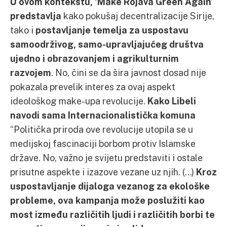
U ovom kontekstu, ‘Make Rojava Green Again’
predstavlja
kako pokušaj decentralizacije Sirije,
tako i
postavljanje temelja za uspostavu
samoodrživog, samo-upravljajućeg društva
ujedno i obrazovanjem i agrikulturnim
razvojem
. No, čini se da šira javnost dosad nije
pokazala prevelik interes za ovaj aspekt
ideološkog make-upa revolucije.
Kako Libeli
navodi sama Internacionalistička komuna
“Politička priroda ove revolucije utopila se u
medijskoj fascinaciji borbom protiv Islamske
države. No, važno je svijetu predstaviti i ostale
prisutne aspekte i izazove vezane uz njih. (…)
Kroz
uspostavljanje dijaloga vezanog za ekološke
probleme, ova kampanja može poslužiti kao
most između različitih ljudi i različitih borbi te