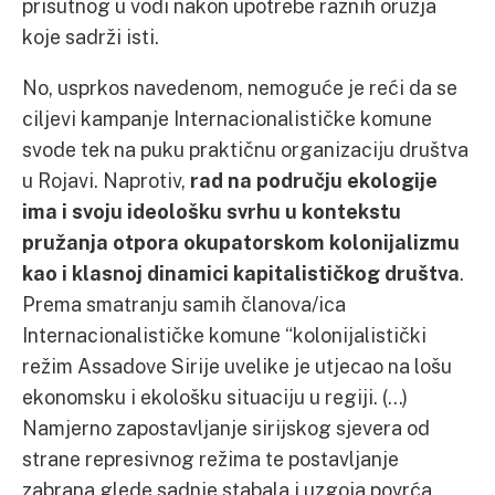
prisutnog u vodi nakon upotrebe raznih oružja
koje sadrži isti.
No, usprkos navedenom, nemoguće je reći da se
ciljevi kampanje Internacionalističke komune
svode tek na puku praktičnu organizaciju društva
u Rojavi. Naprotiv,
rad na području ekologije
ima i svoju ideološku svrhu u kontekstu
pružanja otpora okupatorskom kolonijalizmu
kao i klasnoj dinamici kapitalističkog društva
.
Prema smatranju samih članova/ica
Internacionalističke komune “kolonijalistički
režim Assadove Sirije uvelike je utjecao na lošu
ekonomsku i ekološku situaciju u regiji. (…)
Namjerno zapostavljanje sirijskog sjevera od
strane represivnog režima te postavljanje
zabrana glede sadnje stabala i uzgoja povrća