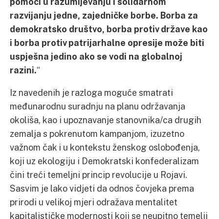
pomoći u razumijevanju i solidarnom
razvijanju jedne, zajedničke borbe. Borba za
demokratsko društvo, borba protiv države kao
i borba protiv patrijarhalne opresije može biti
uspješna jedino ako se vodi na globalnoj
razini.
“
Iz navedenih je razloga moguće smatrati
međunarodnu suradnju na planu održavanja
okoliša, kao i upoznavanje stanovnika/ca drugih
zemalja s pokrenutom kampanjom, izuzetno
važnom čak i u kontekstu ženskog oslobođenja,
koji uz ekologiju i Demokratski konfederalizam
čini treći temeljni princip revolucije u Rojavi.
Sasvim je lako vidjeti da odnos čovjeka prema
prirodi u velikoj mjeri odražava mentalitet
kapitalističke modernosti koji se neupitno temelji