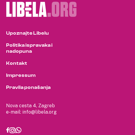
Upoznajte Libelu
Politika ispravaka i
nadopuna
Kontakt
Impressum
Pravila ponašanja
Nova cesta 4, Zagreb
e-mail:
info@libela.org