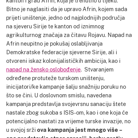
kanton i grad Afrin, koja je trenutno u tijeku.
Bitno je naglasiti da je upravo Afrin, kojem sada
prijeti uništenje, jedno od najplodnijih područja
na sjeveru Sirije te kanton od iznimnog
agrikulturnog značaja za čitavu Rojavu. Napad na
Afrin neupitno je pokušaj oslabljivanja
Demokratske federacije sjeverne Sirije, ali i
otvoreni iskaz kolonijalističkih ambicija, kao i
napad na žensko oslobođenje
. Stvaranjem
određene protuteže turskom uništenju,
inicijatori/ke kampanje šalju snažniju poruku no
što se čini. U doslovnom smislu, navedena
kampanja predstavlja svojevrsnu sanaciju štete
nastale zbog sukoba s ISIS-om, kao i one koja će
potencijalno nastati za vrijeme turske invazije, no
u svojoj srži
ova kampanja jest mnogo više –