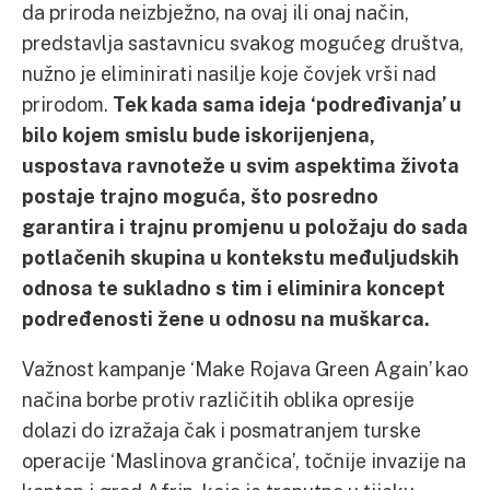
da priroda neizbježno, na ovaj ili onaj način,
predstavlja sastavnicu svakog mogućeg društva,
nužno je eliminirati nasilje koje čovjek vrši nad
prirodom.
Tek kada sama ideja ‘podređivanja’ u
bilo kojem smislu bude iskorijenjena,
uspostava ravnoteže u svim aspektima života
postaje trajno moguća, što posredno
garantira i trajnu promjenu u položaju do sada
potlačenih skupina u kontekstu međuljudskih
odnosa te sukladno s tim i eliminira koncept
podređenosti žene u odnosu na muškarca.
Važnost kampanje ‘Make Rojava Green Again’ kao
načina borbe protiv različitih oblika opresije
dolazi do izražaja čak i posmatranjem turske
operacije ‘Maslinova grančica’, točnije invazije na