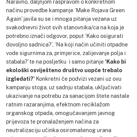
Naravno, daljnjom raspravom o konkretnom
načinu provedbe kampanje ‘Make Rojava Green
Again’ javila su se i mnoga pitanja vezana uz
svakodnevni život svih stanovnika/ca na koja je
potrebno iznaći odgovor, poput ‘Kako osigurati
dovoljno sadnica?’, ‘Na koji način učiniti otpadne
vode sigurnima za, primjerice, zalijevanje polja i
stabala?’ te na posljetku i samo pitanje
‘Kako bi
ekološki osviješteno društvo uopće trebalo
izgledati?’
Konkretni će podvizi vezani uz ovu
kampanju stoga, uz sadnju stabala, uključivati
ukazivanje na potrebu za sanacijom štete nastale
ratnim razaranjima, efektnom reciklažom
organskog otpada, omogućavanjem javnog
prijevoza te pronalaženjem načina za
neutralizaciju učinka osiromašenog urana