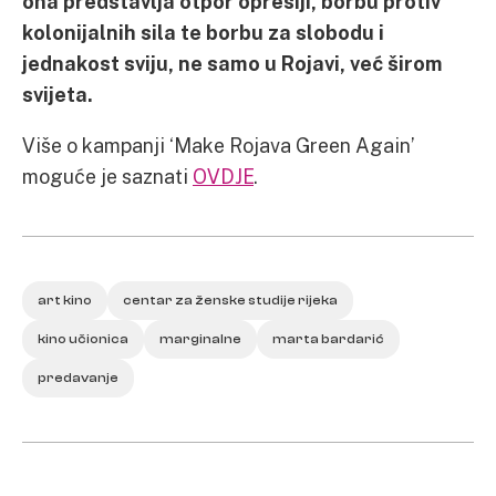
ona predstavlja otpor opresiji, borbu protiv
kolonijalnih sila te borbu za slobodu i
jednakost sviju, ne samo u Rojavi, već širom
svijeta.
Više o kampanji ‘Make Rojava Green Again’
moguće je saznati
OVDJE
.
art kino
centar za ženske studije rijeka
kino učionica
marginalne
marta bardarić
predavanje