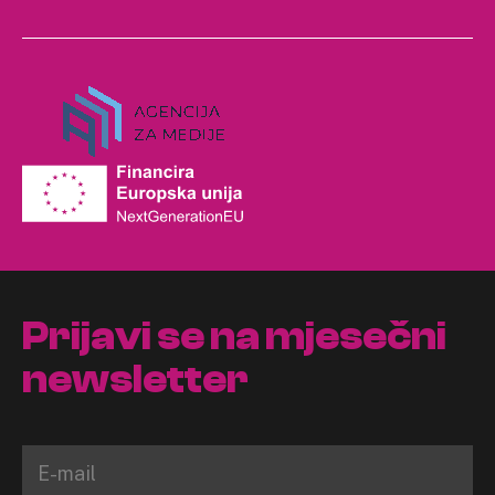
Prijavi se na mjesečni
newsletter