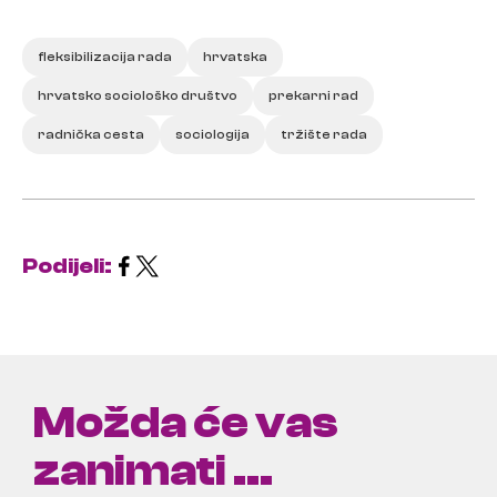
fleksibilizacija rada
hrvatska
hrvatsko sociološko društvo
prekarni rad
radnička cesta
sociologija
tržište rada
Podijeli:
Možda će vas
zanimati ...