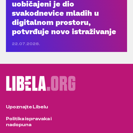
uobičajeni je dio
svakodnevice mladih u
digitalnom prostoru,
potvrđuje novo istraživanje
22.07.2026.
Upoznajte Libelu
Politika ispravaka i
nadopuna