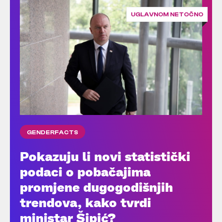
UGLAVNOM NETOČNO
GENDERFACTS
Pokazuju li novi statistički
podaci o pobačajima
promjene dugogodišnjih
trendova, kako tvrdi
ministar Šipić?