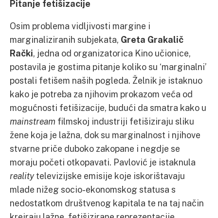
Pitanje fetišizacije
Osim problema vidljivosti margine i
marginaliziranih subjekata,
Greta Grakalič
Rački
, jedna od organizatorica Kino učionice,
postavila je gostima pitanje koliko su ‘marginalni’
postali fetišem naših pogleda. Želnik je istaknuo
kako je potreba za njihovim prokazom veća od
mogućnosti fetišizacije, budući da smatra kako u
mainstream
filmskoj industriji fetišiziraju sliku
žene koja je lažna, dok su marginalnost i njihove
stvarne priče duboko zakopane i negdje se
moraju početi otkopavati. Pavlović je istaknula
reality
televizijske emisije koje iskorištavaju
mlade nižeg socio-ekonomskog statusa s
nedostatkom društvenog kapitala te na taj način
kreiraju lažne, fetišizirane reprezentacije.