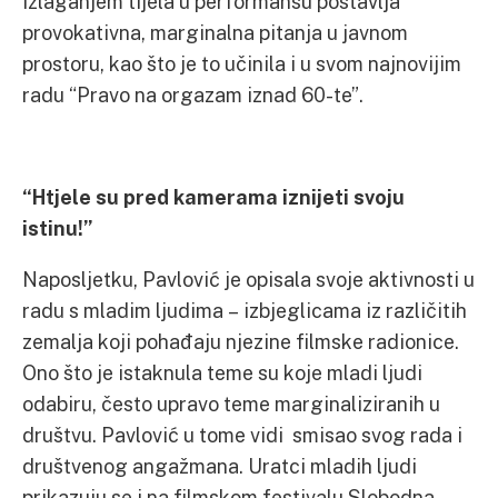
izlaganjem tijela u performansu postavlja
provokativna, marginalna pitanja u javnom
prostoru, kao što je to učinila i u svom najnovijim
radu “Pravo na orgazam iznad 60-te”.
“Htjele su pred kamerama iznijeti svoju
istinu!”
Naposljetku, Pavlović je opisala svoje aktivnosti u
radu s mladim ljudima – izbjeglicama iz različitih
zemalja koji pohađaju njezine filmske radionice.
Ono što je istaknula teme su koje mladi ljudi
odabiru, često upravo teme marginaliziranih u
društvu. Pavlović u tome vidi smisao svog rada i
društvenog angažmana. Uratci mladih ljudi
prikazuju se i na filmskom festivalu Slobodna