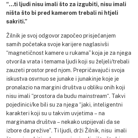
“…ti ljudi nisu imali što za izgubiti, nisu imali
ništa što bi pred kamerom trebali ni htjeli
sakriti.”
Žilnik je svoj odgovor započeo prisjećanjem
samih početaka svoje karijere naglasivši
“magnetičnost kamere u rukama” koja je za njega
otvorila vrata i temama ljudi koji su željeli/trebali
zauzeti prostor pred njom. Prepričavajući svoja
iskustva osvrnuo se junake i junakinje koje je
pronalazio na margini društva u obliku onih koji
nisu imali “prostora da budu
mainstream
“. Takvi
pojedinici/ke bili su za njega “jaki, inteligentni
karakteri koji su u takvim uvjetima – na
marginama društva – nekako uspijevali da se
izbore da prežive”. Ti ljudi, drži Žilnik, nisu imali