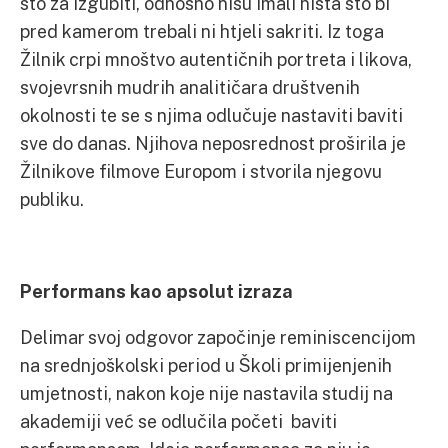
što za izgubiti, odnosno nisu imali ništa što bi
pred kamerom trebali ni htjeli sakriti. Iz toga
Žilnik crpi mnoštvo autentičnih portreta i likova,
svojevrsnih mudrih analitičara društvenih
okolnosti te se s njima odlučuje nastaviti baviti
sve do danas. Njihova neposrednost proširila je
Žilnikove filmove Europom i stvorila njegovu
publiku.
Performans kao apsolut izraza
Delimar svoj odgovor započinje reminiscencijom
na srednjoškolski period u Školi primijenjenih
umjetnosti, nakon koje nije nastavila studij na
akademiji već se odlučila početi baviti