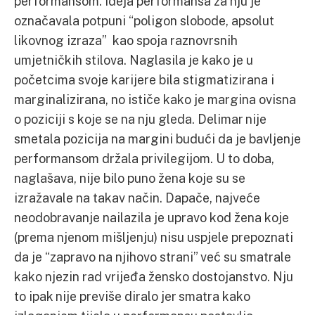
performansom. Ideja performansa za nju je
označavala potpuni “poligon slobode, apsolut
likovnog izraza” kao spoja raznovrsnih
umjetničkih stilova. Naglasila je kako je u
početcima svoje karijere bila stigmatizirana i
marginalizirana, no ističe kako je margina ovisna
o poziciji s koje se na nju gleda. Delimar nije
smetala pozicija na margini budući da je bavljenje
performansom držala privilegijom. U to doba,
naglašava, nije bilo puno žena koje su se
izražavale na takav način. Dapače, najveće
neodobravanje nailazila je upravo kod žena koje
(prema njenom mišljenju) nisu uspjele prepoznati
da je “zapravo na njihovo strani” već su smatrale
kako njezin rad vrijeđa žensko dostojanstvo. Nju
to ipak nije previše diralo jer smatra kako