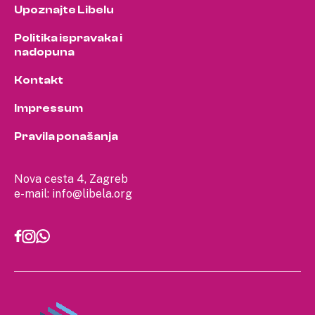
Upoznajte Libelu
Politika ispravaka i
nadopuna
Kontakt
Impressum
Pravila ponašanja
Nova cesta 4, Zagreb
e-mail:
info@libela.org