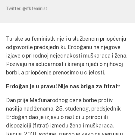
Twitter: @ifkfeminist
Turske su feministkinje i u službenom priopćenju
odgovorile predsjedniku Erdoğanu na njegove
izjave o prirodnoj nejednakosti muškaraca i žena.
Pozivaju na solidarnost i širenje riječi o njihovoj
borbi, a priopćenje prenosimo u cijelosti.
Erdoğan je u pravu! Nije nas briga za fıtrat*
Dan prije Međunarodnog dana borbe protiv
nasilja nad ženama, 25. studenog, predsjednik
Erdoğan dao je izjavu o razlici u prirodi ili
dispoziciji (fıtrat) između žena i muškaraca.
Ranije, 2010. godine, izjavio je kako ne vjeruje u