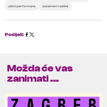
ulični performans
zanemari razlike
Podijeli:
Možda će vas
zanimati ...