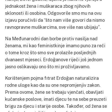
jednakost žena i muškaraca zbog njihovih
sklonosti ili osobina. Odgovorile smo mu na ovu
izjavu poručivši da “što nam više govori da nismo
ravnopravne muškarcima, sve više nas ubijaju”.
Na Međunarodni dan borbe protiv nasilja nad
ženama, mi kao feministkinje imamo puno za reći
o tome kroz što smo sve prolazile posljednjih
dvanaest mjeseci. Erdoğanove riječi još jednom
jasno oslikavaju ono što mi proživljavamo.
Korištenjem pojma fıtrat Erdoğan naturalizira
rodne uloge kao da su one nepromjenjiv zakon.
Prema ovome, žene se trebaju vjenčati, obavljati
kućanske poslove, imati djecu te na sebe preuzeti
brigu za djecu i starije osobe. Također, od žena se