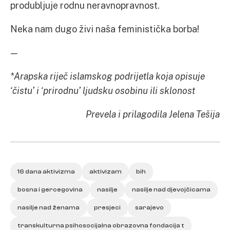
produbljuje rodnu neravnopravnost.
Neka nam dugo živi naša feministička borba!
—
*Arapska riječ islamskog podrijetla koja opisuje
‘čistu’ i ‘prirodnu’ ljudsku osobinu ili sklonost
Prevela i prilagodila Jelena Tešija
16 dana aktivizma
aktivizam
bih
bosna i gercegovina
nasilje
nasilje nad djevojčicama
nasilje nad ženama
presjeci
sarajevo
transkulturna psihosocijalna obrazovna fondacija t