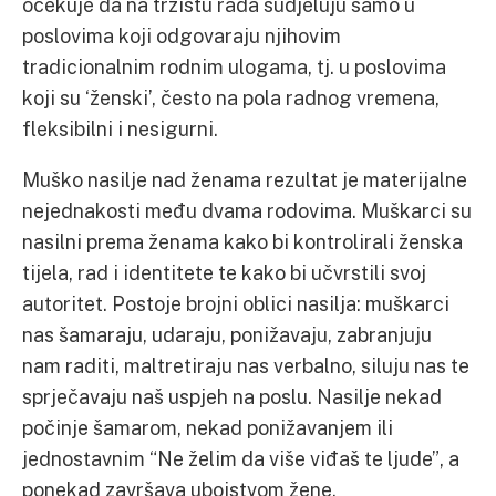
očekuje da na tržištu rada sudjeluju samo u
poslovima koji odgovaraju njihovim
tradicionalnim rodnim ulogama, tj. u poslovima
koji su ‘ženski’, često na pola radnog vremena,
fleksibilni i nesigurni.
Muško nasilje nad ženama rezultat je materijalne
nejednakosti među dvama rodovima. Muškarci su
nasilni prema ženama kako bi kontrolirali ženska
tijela, rad i identitete te kako bi učvrstili svoj
autoritet. Postoje brojni oblici nasilja: muškarci
nas šamaraju, udaraju, ponižavaju, zabranjuju
nam raditi, maltretiraju nas verbalno, siluju nas te
sprječavaju naš uspjeh na poslu. Nasilje nekad
počinje šamarom, nekad ponižavanjem ili
jednostavnim “Ne želim da više viđaš te ljude”, a
ponekad završava ubojstvom žene.