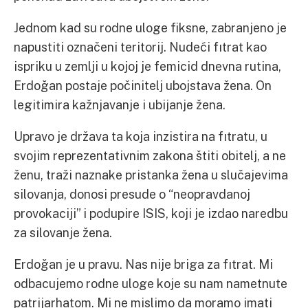
Jednom kad su rodne uloge fiksne, zabranjeno je
napustiti označeni teritorij. Nudeći fıtrat kao
ispriku u zemlji u kojoj je femicid dnevna rutina,
Erdoğan postaje počinitelj ubojstava žena. On
legitimira kažnjavanje i ubijanje žena.
Upravo je država ta koja inzistira na fıtratu, u
svojim reprezentativnim zakona štiti obitelj, a ne
ženu, traži naznake pristanka žena u slučajevima
silovanja, donosi presude o “neopravdanoj
provokaciji” i podupire ISIS, koji je izdao naredbu
za silovanje žena.
Erdoğan je u pravu. Nas nije briga za fıtrat. Mi
odbacujemo rodne uloge koje su nam nametnute
patrijarhatom. Mi ne mislimo da moramo imati