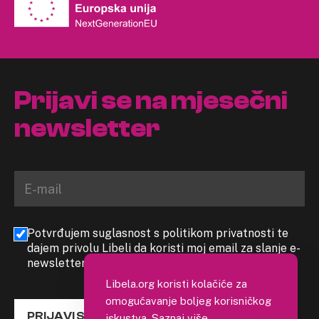
Prijavi se na mjesečni
newsletter
Potvrđujem suglasnost s politikom privatnosti te
dajem privolu Libeli da koristi moj email za slanje e-
newslettera
Libela.org koristi kolačiće za
omogućavanje boljeg korisničkog
PRIJAVI SE
iskustva.
Saznaj više
.