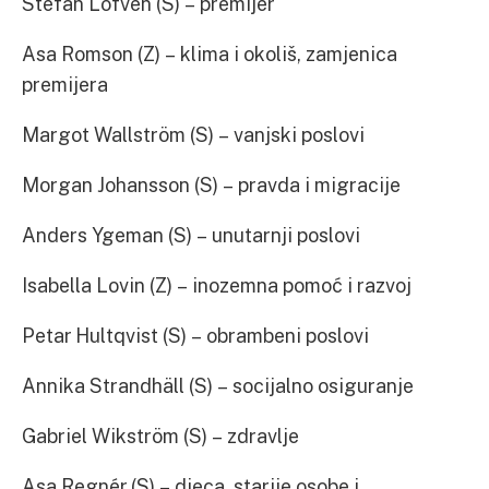
Stefan Löfven (S) – premijer
Asa Romson (Z) – klima i okoliš, zamjenica
premijera
Margot Wallström (S) – vanjski poslovi
Morgan Johansson (S) – pravda i migracije
Anders Ygeman (S) – unutarnji poslovi
Isabella Lovin (Z) – inozemna pomoć i razvoj
Petar Hultqvist (S) – obrambeni poslovi
Annika Strandhäll (S) – socijalno osiguranje
Gabriel Wikström (S) – zdravlje
Asa Regnér (S) – djeca, starije osobe i