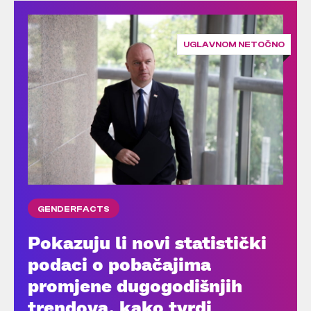
UGLAVNOM NETOČNO
GENDERFACTS
Pokazuju li novi statistički
podaci o pobačajima
promjene dugogodišnjih
trendova, kako tvrdi