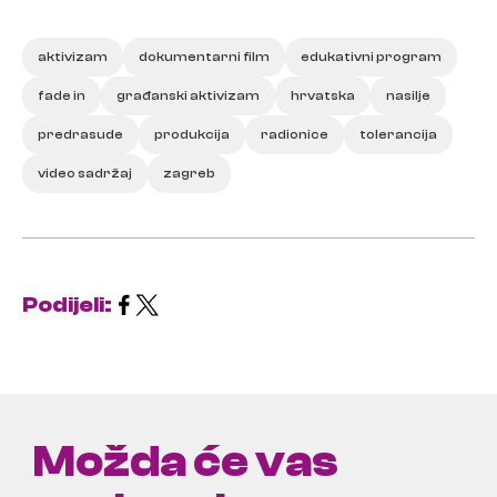
aktivizam
dokumentarni film
edukativni program
fade in
građanski aktivizam
hrvatska
nasilje
predrasude
produkcija
radionice
tolerancija
video sadržaj
zagreb
Podijeli:
Možda će vas