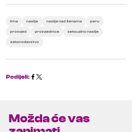
lima
nasilje
nasilje nad ženama
peru
prosvjed
prosvjednice
seksualno nasilje
zakonodavstvo
Podijeli:
Možda će vas
zanimati ...