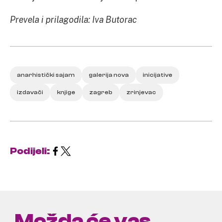
Prevela i prilagodila: Iva Butorac
anarhistički sajam
galerija nova
inicijative
izdavači
knjige
zagreb
zrinjevac
Podijeli:
Možda će vas