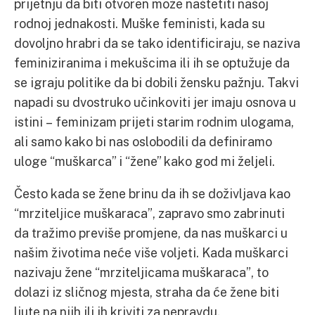
prijetnju da biti otvoren može naštetiti našoj
rodnoj jednakosti. Muške feministi, kada su
dovoljno hrabri da se tako identificiraju, se naziva
feminiziranima i mekušcima ili ih se optužuje da
se igraju politike da bi dobili žensku pažnju. Takvi
napadi su dvostruko učinkoviti jer imaju osnova u
istini – feminizam prijeti starim rodnim ulogama,
ali samo kako bi nas oslobodili da definiramo
uloge “muškarca” i “žene” kako god mi željeli.
Često kada se žene brinu da ih se doživljava kao
“mrziteljice muškaraca”, zapravo smo zabrinuti
da tražimo previše promjene, da nas muškarci u
našim životima neće više voljeti. Kada muškarci
nazivaju žene “mrziteljicama muškaraca”, to
dolazi iz sličnog mjesta, straha da će žene biti
ljute na njih ili ih kriviti za nepravdu.