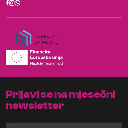
Prijavi se na mjesečni
newsletter