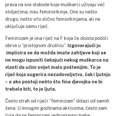
prava na sve slobode koje muškarci uživaju već
stoljećima, nisu feministkinje. One su nešto
drugo, nešto vrlo slično femistkinjama, ali ne
uključuje samu riječ.
Feminizam je ona riječ na F koja će doista podići
obrve u “pristojnom društvu”.
Izgovarajući ju
implicira se da možda imate zahtjeve koji se
ne mogu ispuniti čekajući nekog muškarca na
vlasti da učini svijet malo poštenijim. To je
riječ koja sugerira nezadovoljstvo, čak i ljutnju
– a ako postoji nešto što fina djevojka ne bi
trebala biti, to je ljuta.
Često strah od riječi “feminizam” dolazi od samih
žena. U mnogim godinama aktivizma, često sam
čula da se feminizam jednostavno treba