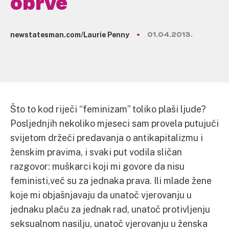
obrve
newstatesman.com/Laurie Penny
01.04.2013.
Što to kod riječi “feminizam” toliko plaši ljude?
Posljednjih nekoliko mjeseci sam provela putujući
svijetom držeći predavanja o antikapitalizmu i
ženskim pravima, i svaki put vodila sličan
razgovor: muškarci koji mi govore da nisu
feministi,već su za jednaka prava. Ili mlade žene
koje mi objašnjavaju da unatoč vjerovanju u
jednaku plaću za jednak rad, unatoč protivljenju
seksualnom nasilju, unatoč vjerovanju u ženska