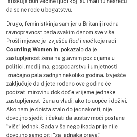
istiskuje duh većine ljudi koji su imali tu nesreću
da se ne rode u bogatstvu.
Drugo, feministkinja sam jer u Britaniji rodna
ravnopravnost pada svakim danom sve više.
Prošli mjesec je izvješće
Rod i moć
koje radi
Counting Women In
, pokazalo da je
zastupljenost žena na glavnim pozicijama u
politici, medijima, gospodarstvu i umjetnosti
značajno pala zadnjih nekoliko godina. Izvješće
zaključuje da dijete rođeno ove godine će
podizati mirovinu dok dođe vrijeme jednake
zastupljenosti žena u vladi, ako to uopće i doživi.
Ako nam je doista stalo do jednakosti, nije
dovoljno sjediti i čekati da sustav moći postane
“više” jednak. Sada više nego ikada prije nije
dovoljno samo biti “za jednaka prava.”