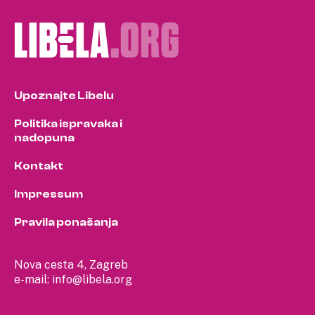
Upoznajte Libelu
Politika ispravaka i
nadopuna
Kontakt
Impressum
Pravila ponašanja
Nova cesta 4, Zagreb
e-mail:
info@libela.org