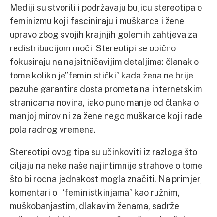
Mediji su stvorili i podržavaju bujicu stereotipa o
feminizmu koji fasciniraju i muškarce i žene
upravo zbog svojih krajnjih golemih zahtjeva za
redistribucijom moći. Stereotipi se obično
fokusiraju na najsitničavijim detaljima: članak o
tome koliko je”feministički” kada žena ne brije
pazuhe garantira dosta prometa na internetskim
stranicama novina, iako puno manje od članka o
manjoj mirovini za žene nego muškarce koji rade
pola radnog vremena.
Stereotipi ovog tipa su učinkoviti iz razloga što
ciljaju na neke naše najintimnije strahove o tome
što bi rodna jednakost mogla značiti. Na primjer,
komentari o “feministkinjama” kao ružnim,
muškobanjastim, dlakavim ženama, sadrže