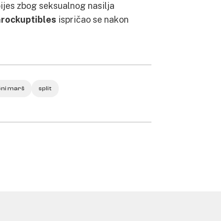
ijes zbog seksualnog nasilja
nrockuptibles
ispričao se nakon
ni marš
split