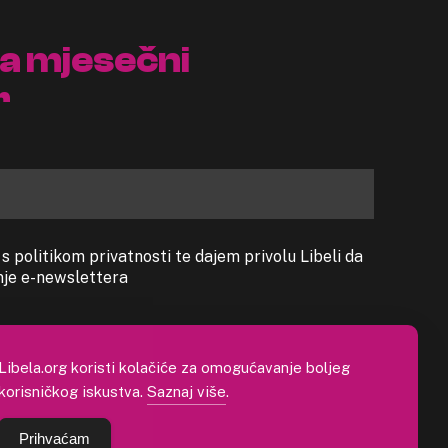
na mjesečni
r
 politikom privatnosti te dajem privolu Libeli da
anje e-newslettera
Libela.org koristi kolačiće za omogućavanje boljeg
korisničkog iskustva.
Saznaj više
.
Prihvaćam