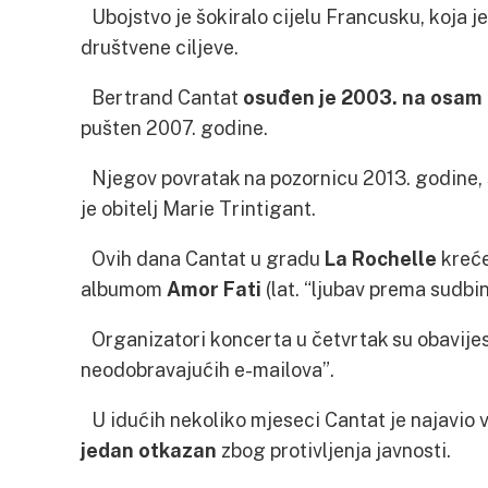
Ubojstvo je šokiralo cijelu Francusku, koja 
društvene ciljeve.
Bertrand Cantat
o
suđen je
2003.
na osam 
pušten 2007. godine.
Njegov povratak na pozornicu 2013. godine
je obitelj Marie Trintigant.
Ovih dana Cantat u gradu
La Rochelle
kreće
albumom
Amor Fati
(lat. “ljubav prema sudbini
Organizatori koncerta u četvrtak su obavijest
neodobravajućih e-mailova”.
U idućih nekoliko mjeseci Cantat je najavio v
jedan otkazan
zbog protivljenja javnosti.