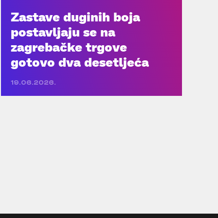
Zastave duginih boja
postavljaju se na
zagrebačke trgove
gotovo dva desetljeća
19.06.2026.