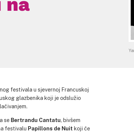
i na
Ya
nog festivala u sjevernoj Francuskoj
skog glazbenika koji je odslužio
laćivanjem.
da se
Bertrand
u
Cantat
u
, bivšem
na festivalu
Papillons de Nuit
koji će