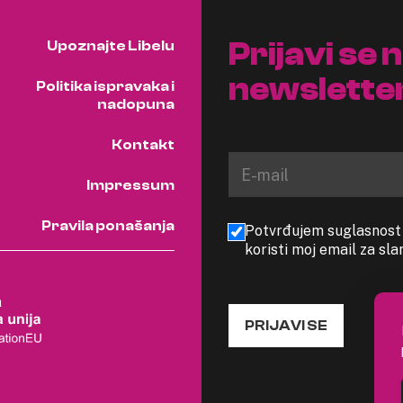
Prijavi se 
Upoznajte Libelu
newslette
Politika ispravaka i
nadopuna
Kontakt
Impressum
Pravila ponašanja
Potvrđujem suglasnost s
koristi moj email za sl
PRIJAVI SE