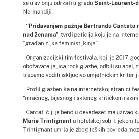
se u svibnju održati u gradu
Saint-Laurent-
Normandiji.
“
Pridavanjem pažnje
Bertrand
u
Cantat
u
nad ženama”
, tvrdi peticija koju je na inte
“građanin_ka feminist_kinja”.
Organizacijski tim festivala, koji je 2017. g
obožavatelja_ica rock glazbe, odbili su apel, 
trebamo voditi isključivo umjetničkim kriterij
Profil glazbenika na internetskoj stranici fe
“mračnog, bijesnog i sklonog kritičkom razmiš
Cantat, čiji je bend u devedesetima uživao ku
Marie Trintignant
u hotelskoj sobi tijekom t
Trintignant umrla je zbog teških povreda moz