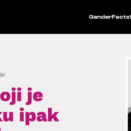
GenderFacts
je'
ji je
ku ipak