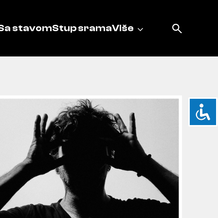
Sa stavom
Stup srama
Više