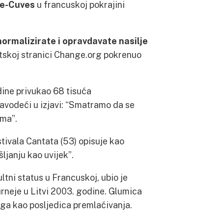
de-Cuves
u francuskoj pokrajini
normalizirate
i opravdavate
nasilje
rnetskoj stranici Change.org pokrenuo
odine privukao 68 tisuća
navodeći u izjavi: “Smatramo da se
ima”.
stivala Cantata (53) opisuje kao
ljanju kao uvijek”.
ltni status u Francuskoj, ubio je
urneje u Litvi 2003. godine. Glumica
ga kao posljedica premlaćivanja.