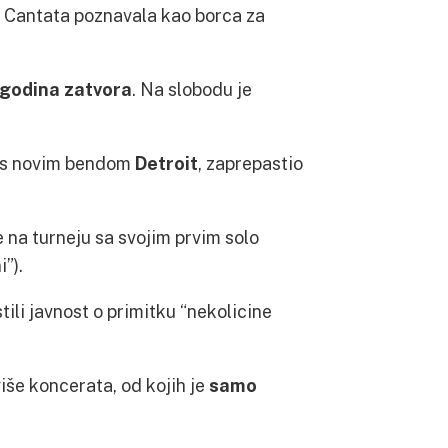
je Cantata poznavala kao borca za
godina zatvora
. Na slobodu je
, s novim bendom
Detroit
, zaprepastio
 na turneju sa svojim prvim solo
”).
ili javnost o primitku “nekolicine
iše koncerata, od kojih je
samo