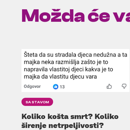
Možda će va
SA STAVOM
Koliko košta smrt? Koliko
širenje netrpeljivosti?