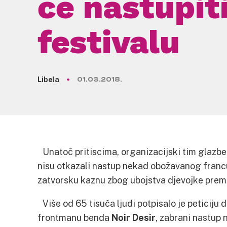
će nastupit
festivalu
Libela
01.03.2018.
Unatoč pritiscima, organizacijski tim glazbe
nisu otkazali nastup nekad obožavanog francu
zatvorsku kaznu zbog ubojstva djevojke prem
Više od 65 tisuća ljudi potpisalo je peticiju 
frontmanu benda
Noir Desir
, zabrani nastup 