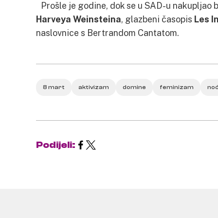
Prošle je godine, dok se u SAD-u nakupljao b
Harveya Weinsteina
, glazbeni časopis
Les I
naslovnice s Bertrandom Cantatom.
8 mart
aktivizam
domine
feminizam
noć
Podijeli: