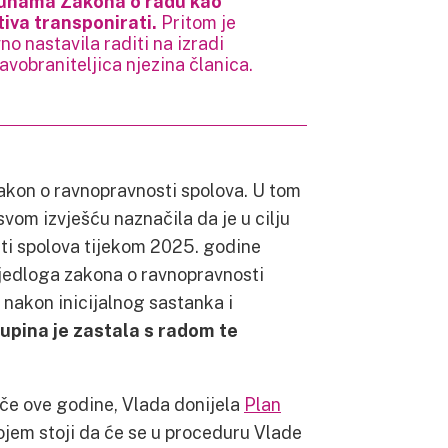
punama Zakona o radu kao
tiva transponirati.
Pritom je
no nastavila raditi na izradi
avobraniteljica njezina članica.
Zakon o ravnopravnosti spolova. U tom
svom izvješću naznačila da je u cilju
ti spolova tijekom 2025. godine
jedloga zakona o ravnopravnosti
li nakon inicijalnog sastanka i
upina je zastala s radom te
ače ove godine, Vlada donijela
Plan
kojem stoji da će se u proceduru Vlade