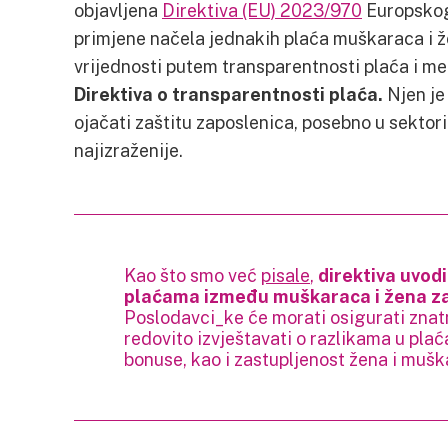
objavljena
Direktiva (EU) 2023/970
Europskog 
primjene načela jednakih plaća muškaraca i že
vrijednosti putem transparentnosti plaća i me
Direktiva o transparentnosti plaća.
Njen je 
ojačati zaštitu zaposlenica, posebno u sektor
najizraženije.
Kao što smo već
pisale
,
direktiva uvodi
plaćama između muškaraca i žena za 
Poslodavci_ke će morati osigurati znat
redovito izvještavati o razlikama u pla
bonuse, kao i zastupljenost žena i mušk