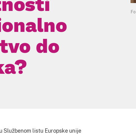
nosti
Fo
ionalno
tvo do
ka?
 u Službenom listu Europske unije