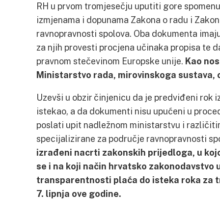
RH u prvom tromjesečju uputiti gore spomenut
izmjenama i dopunama Zakona o radu i Zakon
ravnopravnosti spolova. Oba dokumenta imaju
za njih provesti procjena učinaka propisa te d
pravnom stečevinom Europske unije.
Kao nosi
Ministarstvo rada, mirovinskoga sustava, obi
Uzevši u obzir činjenicu da je predviđeni rok 
istekao, a da dokumenti nisu upućeni u proce
poslati upit nadležnom ministarstvu i različit
specijalizirane za područje ravnopravnosti sp
izrađeni nacrti zakonskih prijedloga, u kojo
se i na koji način hrvatsko zakonodavstvo u
transparentnosti plaća do isteka roka za 
7. lipnja ove godine.