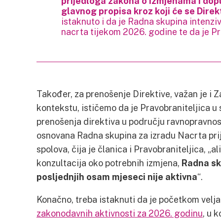
prijedloga zakona o izmjenama i do
glavnog propisa kroz koji će se Direk
istaknuto i da je Radna skupina intenziv
nacrta tijekom 2026. godine te da je Pr
Također, za prenošenje Direktive, važan je i 
kontekstu, ističemo da je Pravobraniteljica u 
prenošenja direktiva u području ravnopravnos
osnovana Radna skupina za izradu Nacrta pri
spolova, čija je članica i Pravobraniteljica, „a
konzultacija oko potrebnih izmjena,
Radna sk
posljednjih osam mjeseci nije aktivna
“.
Konačno, treba istaknuti da je početkom velj
zakonodavnih aktivnosti za 2026. godinu
, u 