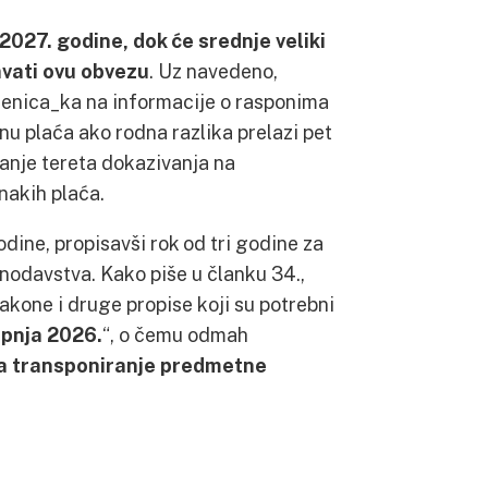
027. godine, dok će srednje veliki
avati ovu obvezu
. Uz navedeno,
slenica_ka na informacije o rasponima
nu plaća ako rodna razlika prelazi pet
anje tereta dokazivanja na
nakih plaća.
odine, propisavši rok od tri godine za
nodavstva. Kako piše u članku 34.,
zakone i druge propise koji su potrebni
ipnja 2026.
“, o čemu odmah
za transponiranje predmetne