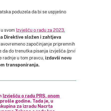
vatska poduzela da bi se uspješno
e u svom
Izvješću o radu za 2023.
a Direktive složen i zahtjeva
pravovremeno započinjanje pripremnih
je da do trenutka pisanja izvješća
(prvi
ne radnje u tom pravcu,
izdavši novu
om transponiranja.
om
Izvješću o radu PRS, onom
rošle godine. Tada je, u
kupina za izradu Nacrta