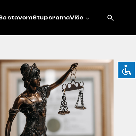
Sa stavom
Stup srama
Više