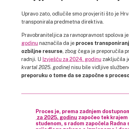
Upravo zato, odlučile smo provjeriti što je Hr
transponirala predmetna direktiva.
Pravobraniteljica za ravnopravnost spolova j
godinu
naznačila da je
proces transponiranj
ozbiljne resurse
, zbog čega je preporučila 
radnji. U
Izvješću za 2024. godinu
zaključila 
kvartal 2025. godine)
nisu bile vidljive službe
preporuku o tome da se započne s proces
Proces je, prema zadnjem dostupn
za 2025. godinu
započeo tek krajem p
studenom, s radom započela Radna s