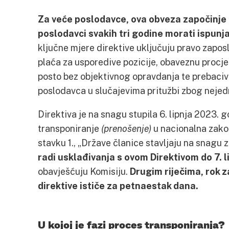
Za veće poslodavce, ova obveza započinje 2
poslodavci svakih tri godine morati ispunj
ključne mjere direktive uključuju pravo zapo
plaća za usporedive pozicije, obaveznu procje
posto bez objektivnog opravdanja te prebaciv
poslodavca u slučajevima pritužbi zbog nejed
Direktiva je na snagu stupila 6. lipnja 2023. g
transponiranje
(prenošenje)
u nacionalna zako
stavku 1., „Države članice stavljaju na snagu 
radi usklađivanja s ovom Direktivom do 7. l
obavješćuju Komisiju.
Drugim riječima, rok 
direktive ističe za petnaestak dana.
U kojoj je fazi proces transponiranja?