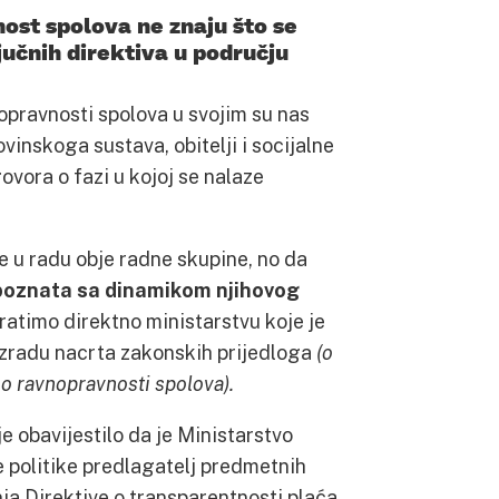
ost spolova ne znaju što se
učnih direktiva u području
nopravnosti spolova u svojim su nas
inskoga sustava, obitelji i socijalne
vora o fazi u kojoj se nalaze
e u radu obje radne skupine, no da
upoznata sa dinamikom njihovog
bratimo direktno ministarstvu koje je
 izradu nacrta zakonskih prijedloga
(o
o ravnopravnosti spolova).
 obavijestilo da je Ministarstvo
ne politike predlagatelj predmetnih
ja Direktive o transparentnosti plaća