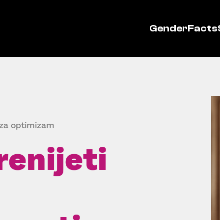
GenderFacts
 za optimizam
renijeti