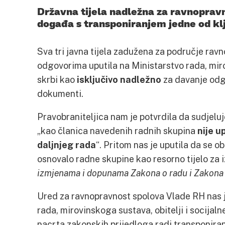
Državna tijela nadležna za ravnopravn
događa s transponiranjem jedne od klj
Sva tri javna tijela zadužena za područje rav
odgovorima uputila na Ministarstvo rada, mirov
skrbi kao
isključivo nadležno
za davanje odgo
dokumenti.
Pravobraniteljica nam je potvrdila da sudjeluj
„kao članica navedenih radnih skupina
nije 
daljnjeg rada
“. Pritom nas je uputila da se o
osnovalo radne skupine kao resorno tijelo za
izmjenama i dopunama Zakona o radu i Zakona 
Ured za ravnopravnost spolova Vlade RH nas je
rada, mirovinskoga sustava, obitelji i socijal
nacrta zakonskih prijedloga radi transponiran