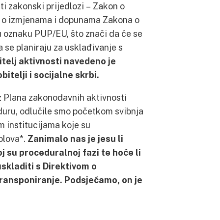
i zakonski prijedlozi – Zakon o
 o izmjenama i dopunama Zakona o
 oznaku PUP/EU, što znači da će se
a se planiraju za usklađivanje s
telj aktivnosti navedeno je
telji i socijalne skrbi.
iz Plana zakonodavnih aktivnosti
duru, odlučile smo početkom svibnja
im institucijama koje su
olova*.
Zanimalo nas je jesu li
j su proceduralnoj fazi te hoće li
skladiti s Direktivom o
transponiranje. Podsjećamo, on je