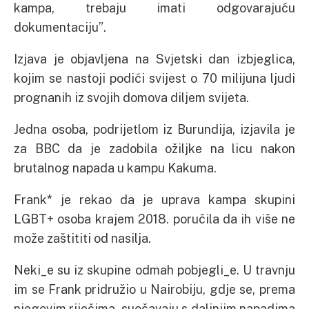
kampa, trebaju imati odgovarajuću
dokumentaciju”.
Izjava je objavljena na Svjetski dan izbjeglica,
kojim se nastoji podići svijest o 70 milijuna ljudi
prognanih iz svojih domova diljem svijeta.
Jedna osoba, podrijetlom iz Burundija, izjavila je
za BBC da je zadobila ožiljke na licu nakon
brutalnog napada u kampu Kakuma.
Frank* je rekao da je uprava kampa skupini
LGBT+ osoba krajem 2018. poručila da ih više ne
može zaštititi od nasilja.
Neki_e su iz skupine odmah pobjegli_e. U travnju
im se Frank pridružio u Nairobiju, gdje se, prema
njegovim riječima, suočavaju s daljnjim napadima