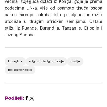
većina izbjeglica dolazi iz Konga, gdje je prema
podacima UN-a, više od osamsto tisuća osoba
nakon širenja sukoba bilo prisiljeno potražiti
utočište u drugim afričkim zemljama. Ostale
stižu iz Ruande, Burundija, Tanzanije, Etiopije i
Južnog Sudana.
izbjeglice
migranti i migrantkinje
nasilje
policijsko nasilje
Podijeli: