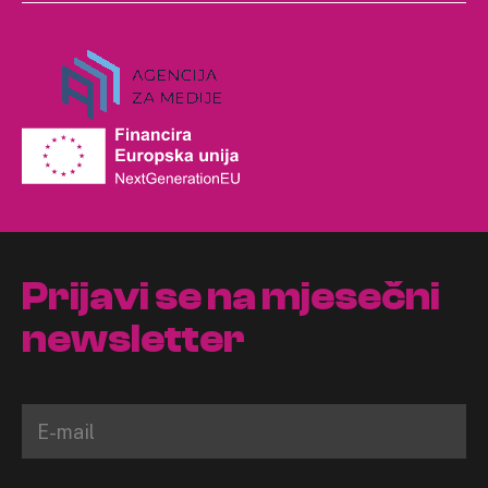
Prijavi se na mjesečni
newsletter