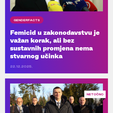
GENDERFACTS
Femicid u zakonodavstvu je
važan korak, ali bez
sustavnih promjena nema
stvarnog učinka
22.12.2025.
NETOČNO