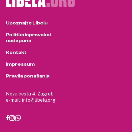
Upoznajte Libelu
Politika ispravaka i
nadopuna
Kontakt
Impressum
Pravila ponašanja
Nova cesta 4, Zagreb
e-mail:
info@libela.org