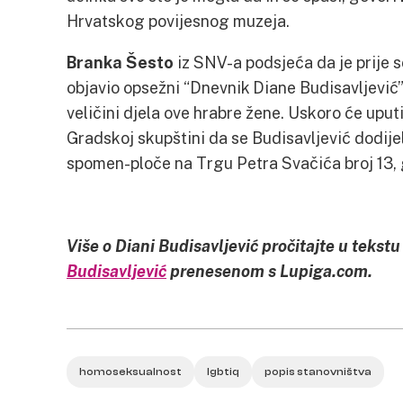
Hrvatskog povijesnog muzeja.
Branka Šesto
iz SNV-a podsjeća da je prije 
objavio opsežni “Dnevnik Diane Budisavljević” 
veličini djela ove hrabre žene. Uskoro će uput
Gradskoj skupštini da se Budisavljević dodijel
spomen-ploče na Trgu Petra Svačića broj 13, gd
Više o Diani Budisavljević pročitajte u tekst
Budisavljević
prenesenom s Lupiga.com.
homoseksualnost
lgbtiq
popis stanovništva