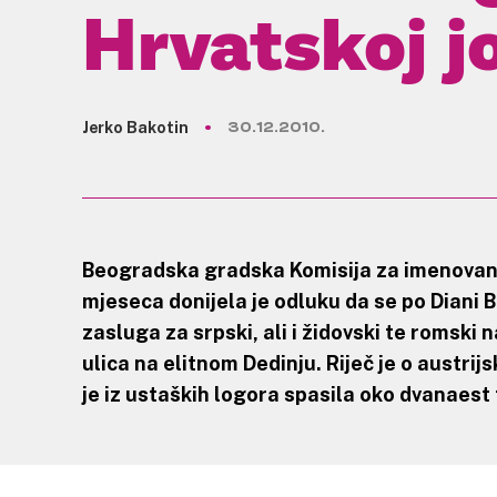
Hrvatskoj j
Jerko Bakotin
30.12.2010.
Beogradska gradska Komisija za imenovanj
mjeseca donijela je odluku da se po
Diani B
zasluga za srpski, ali i židovski te romski 
ulica na elitnom Dedinju. Riječ je o austrij
je iz ustaških logora spasila oko dvanaest