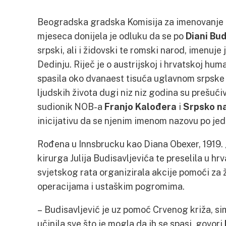
Beogradska gradska Komisija za imenovanje 
mjeseca donijela je odluku da se po
Diani Bud
srpski, ali i židovski te romski narod, imenuje
Dedinju. Riječ je o austrijskoj i hrvatskoj hum
spasila oko dvanaest tisuća uglavnom srpske
ljudskih života dugi niz niz godina su prešuć
sudionik NOB-a
Franjo Kalođera
i
Srpsko na
inicijativu da se njenim imenom nazovu po jed
Rođena u Innsbrucku kao Diana Obexer, 1919.
kirurga Julija Budisavljevića te preselila u 
svjetskog rata organizirala akcije pomoći za 
operacijama i ustaškim pogromima.
– Budisavljević je uz pomoć Crvenog križa, s
učinila sve što je mogla da ih se spasi, govori