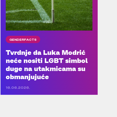
GENDERFACTS
Tvrdnje da Luka Modrić
neće nositi LGBT simbol
duge na utakmicama su
obmanjujuće
16.06.2026.