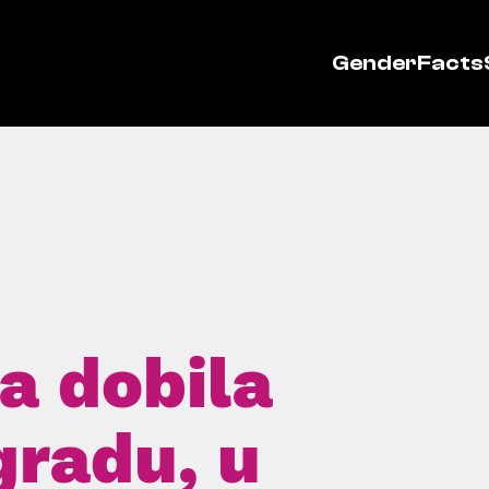
GenderFacts
a dobila
gradu, u