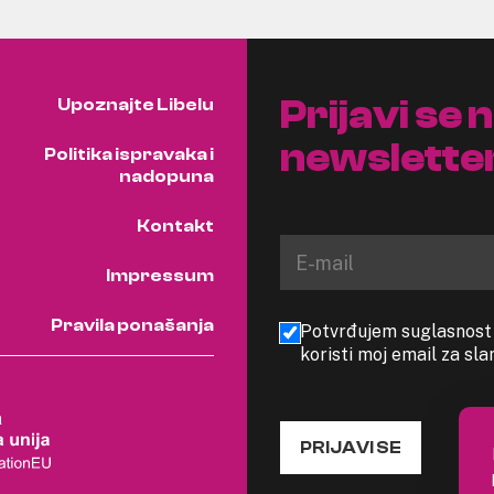
Prijavi se 
Upoznajte Libelu
newslette
Politika ispravaka i
nadopuna
Kontakt
Impressum
Pravila ponašanja
Potvrđujem suglasnost s
koristi moj email za sl
PRIJAVI SE