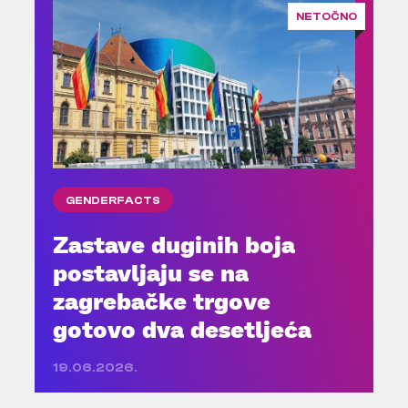
NETOČNO
GENDERFACTS
Zastave duginih boja
postavljaju se na
zagrebačke trgove
gotovo dva desetljeća
19.06.2026.