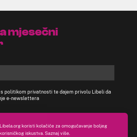
na mjesečni
r
 politikom privatnosti te dajem privolu Libeli da
anje e-newslettera
Libela.org koristi kolačiće za omogućavanje boljeg
korisničkog iskustva.
Saznaj više
.