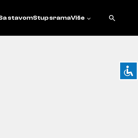
Sa stavom
Stup srama
Više