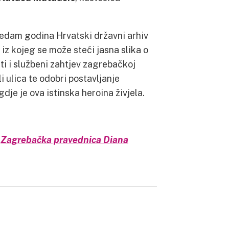
sedam godina Hrvatski državni arhiv
iz kojeg se može steći jasna slika o
iti i službeni zahtjev zagrebačkoj
i ulica te odobri postavljanje
je je ova istinska heroina živjela.
u
Zagrebačka pravednica Diana