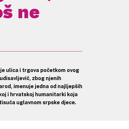
oš ne
e ulica i trgova početkom ovog
udisavljević
, zbog njenih
narod, imenuje jedna od najljepših
skoj i hrvatskoj humanitarki koja
 tisuća uglavnom srpske djece.