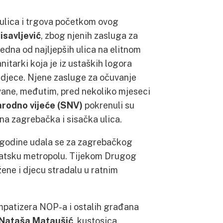
ulica i trgova početkom ovog
isavljević
, zbog njenih zasluga za
 jedna od najljepših ulica na elitnom
anitarki koja je iz ustaških logora
 djece. Njene zasluge za očuvanje
ivane, međutim, pred nekoliko mjeseci
rodno vijeće (SNV)
pokrenuli su
na zagrebačka i sisačka ulica.
 godine udala se za zagrebačkog
hrvatsku metropolu. Tijekom Drugog
žene i djecu stradalu u ratnim
impatizera NOP-a i ostalih građana
Nataša Mataušić
, kustosica