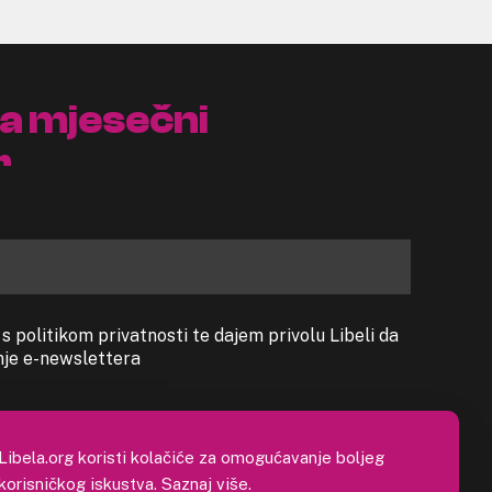
na mjesečni
r
 politikom privatnosti te dajem privolu Libeli da
anje e-newslettera
Libela.org koristi kolačiće za omogućavanje boljeg
korisničkog iskustva.
Saznaj više
.