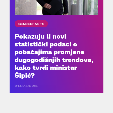
GENDERFACTS
Pokazuju li novi
statistički podaci o
pobačajima promjene
dugogodišnjih trendova,
kako tvrdi ministar
Šipić?
31.07.2026.