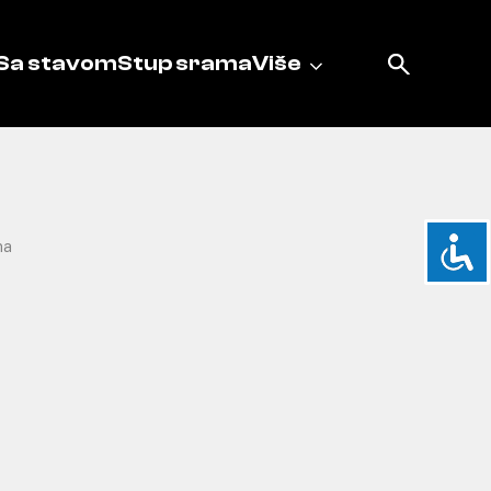
Sa stavom
Stup srama
Više
na