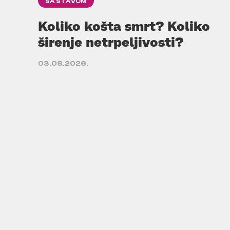
SA STAVOM
Koliko košta smrt? Koliko
širenje netrpeljivosti?
03.08.2026.