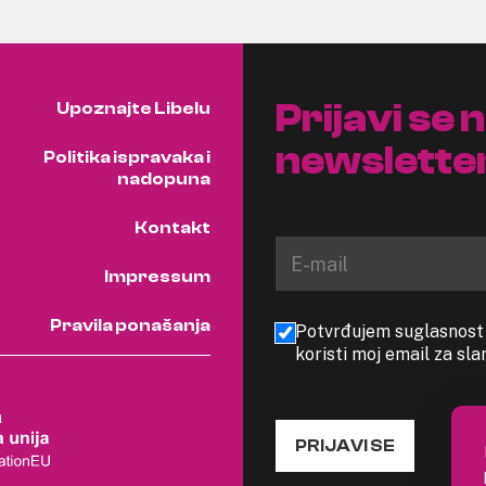
Prijavi se 
Upoznajte Libelu
newslette
Politika ispravaka i
nadopuna
Kontakt
Impressum
Pravila ponašanja
Potvrđujem suglasnost s
koristi moj email za sl
PRIJAVI SE