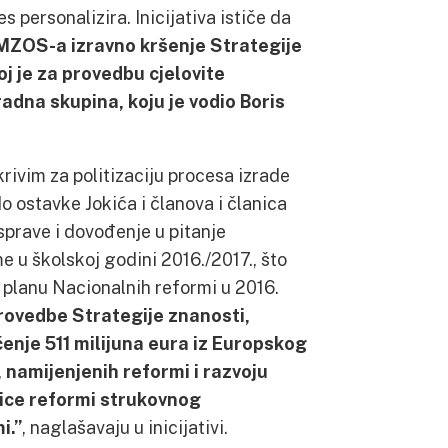
es personalizira. Inicijativa ističe da
 MZOS-a izravno kršenje Strategije
oj je za provedbu cjelovite
dna skupina, koju je vodio Boris
krivim za politizaciju procesa izrade
do ostavke Jokića i članova i članica
prave i dovođenje u pitanje
 u školskoj godini 2016./2017., što
 planu Nacionalnih reformi u 2016.
rovedbe Strategije znanosti,
enje 511 milijuna eura iz Europskog
 namijenjenih reformi i razvoju
bice reformi strukovnog
i.”
, naglašavaju u inicijativi.