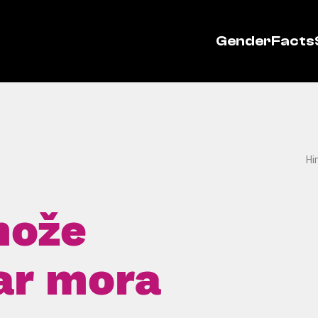
GenderFacts
Hi
može
tar mora