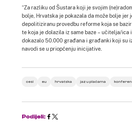
“Za razliku od Šustara koji je svojim (ne)rad
bolje, Hrvatska je pokazala da može bolje jer 
depolitiziranu provedbu reforme koja se bazir
te koja je dolazila iz same baze – učitelja/ica i
dokazalo 50.000 građana i građanki koji su iz
navodi se u priopćenju inicijative.
cesi
eu
hrvatska
jaz u plaćama
konferen
Podijeli: