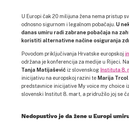
U Europi čak 20 milijuna žena nema pristup s
odnosno sigurnom i legalnom pobačaju.
U ne
danas umiru radi zabrane pobačaja na zahtj
koristiti alternativne načine osiguranja zd
Povodom priključivanja Hrvatske europskoj
i
održana je konferencija za medije u Rijeci. Na
Tanja Matijašević
iz slovenskog
Instituta 8.
inicijativu na europskoj razini te
Marija Trcol
predstavnice inicijative My voice my choice iz
slovenski Institut 8. mart, a pridružilo joj se 
Nedopustivo je da žene u Europi umir