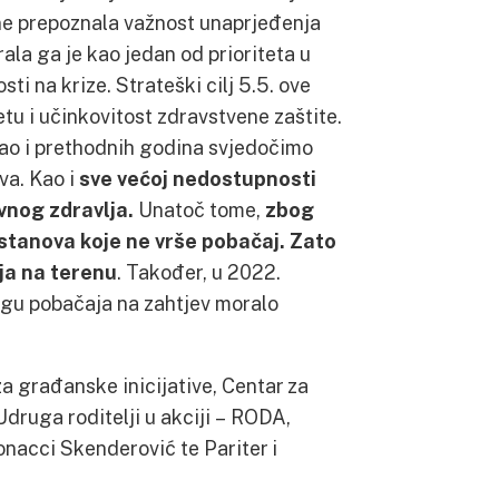
ne prepoznala važnost unaprjeđenja
rala ga je kao jedan od prioriteta u
ti na krize. Strateški cilj 5.5. ove
tu i učinkovitost zdravstvene zaštite.
kao i prethodnih godina svjedočimo
va. Kao i
sve većoj nedostupnosti
vnog zdravlja.
Unatoč tome,
zbog
stanova koje ne vrše pobačaj. Zato
ja na terenu
. Također, u 2022.
ugu pobačaja na zahtjev moralo
 za građanske inicijative, Centar za
Udruga roditelji u akciji – RODA,
onacci Skenderović te Pariter i