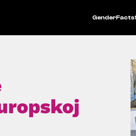
GenderFacts
e
europskoj