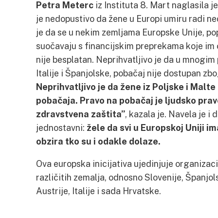
Petra Meterc
iz Instituta 8. Mart naglasila je
je nedopustivo da žene u Europi umiru radi ne
je da se u nekim zemljama Europske Unije, pop
suočavaju s financijskim preprekama koje im
nije besplatan. Neprihvatljivo je da u mnogim
Italije i Španjolske, pobačaj nije dostupan zb
Neprihvatljivo je da žene iz Poljske i Malt
pobačaja. Pravo na pobačaj je ljudsko prav
zdravstvena zaštita”
, kazala je. Navela je i 
jednostavni:
žele da svi u Europskoj Uniji i
obzira tko su i odakle dolaze.
Ova europska inicijativa ujedinjuje organizaci
različitih zemalja, odnosno Slovenije, Španjol
Austrije, Italije i sada Hrvatske.