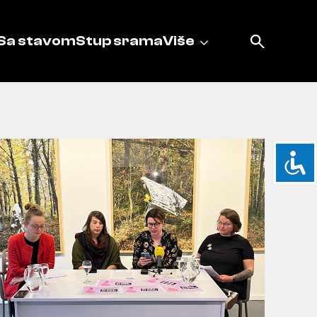
Sa stavom
Stup srama
Više