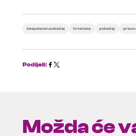
bespalatan pobačaj
hrvatska
pobačaj
pravo 
Podijeli:
Možda će va