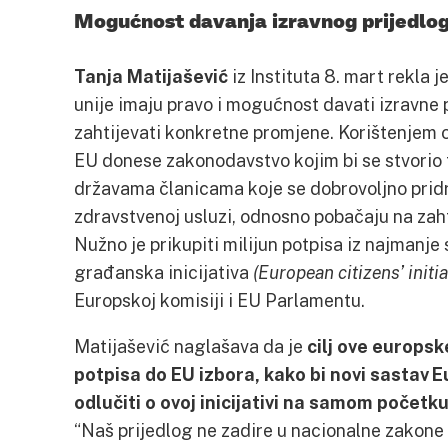
Mogućnost davanja izravnog prijedlog
Tanja Matijašević
iz Instituta 8. mart rekla
unije imaju pravo i mogućnost davati izravne p
zahtijevati konkretne promjene. Korištenjem 
EU donese zakonodavstvo kojim bi se stvorio
državama članicama koje se dobrovoljno pridru
zdravstvenoj usluzi, odnosno pobačaju na zah
Nužno je prikupiti milijun potpisa iz najmanj
građanska inicijativa
(European citizens’ initia
Europskoj komisiji i EU Parlamentu.
Matijašević naglašava da je
cilj ove europske
potpisa do EU izbora, kako bi novi sasta
odlučiti o ovoj inicijativi na samom počet
“Naš prijedlog ne zadire u nacionalne zakone