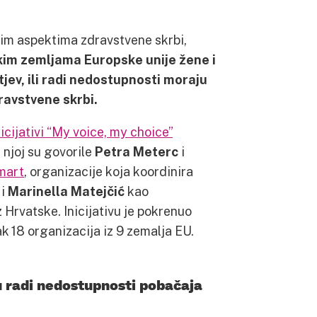
vim aspektima zdravstvene skrbi,
kim zemljama Europske unije žene i
ev, ili radi nedostupnosti moraju
ravstvene skrbi.
nicijativi “My voice, my choice”
 njoj su govorile
Petra Meterc
i
 mart
, organizacije koja koordinira
i
Marinella Matejčić
kao
 Hrvatske. Inicijativu je pokrenuo
čak 18 organizacija iz 9 zemalja EU.
u radi nedostupnosti pobačaja