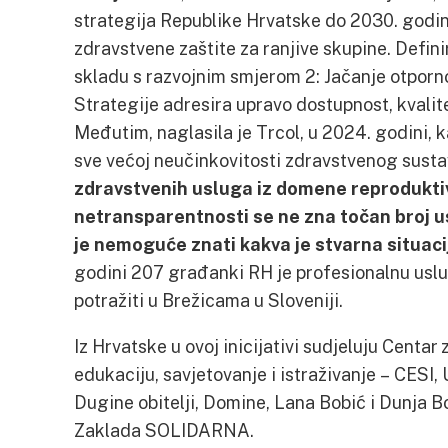
strategija Republike Hrvatske do 2030. godi
zdravstvene zaštite za ranjive skupine. Defini
skladu s razvojnim smjerom 2: Jačanje otpornos
Strategije adresira upravo dostupnost, kvalite
Međutim, naglasila je Trcol, u 2024. godini, 
sve većoj neučinkovitosti zdravstvenog susta
zdravstvenih usluga iz domene reprodukti
netransparentnosti se ne zna točan broj u
je nemoguće znati kakva je stvarna situaci
godini 207 građanki RH je profesionalnu usl
potražiti u Brežicama u Sloveniji.
Iz Hrvatske u ovoj inicijativi sudjeluju Centar
edukaciju, savjetovanje i istraživanje – CESI, 
Dugine obitelji, Domine, Lana Bobić i Dunja B
Zaklada SOLIDARNA.