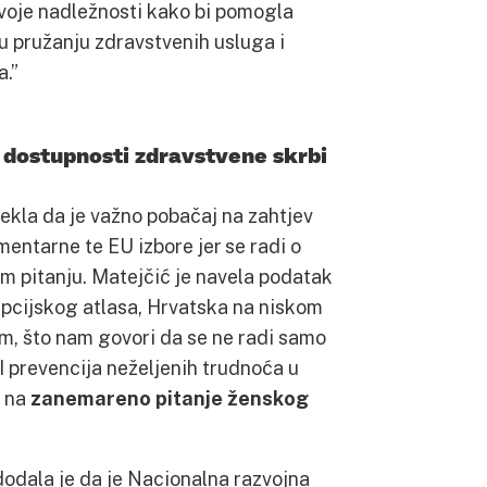
svoje nadležnosti kako bi pomogla
 pružanju zdravstvenih usluga i
a.”
o dostupnosti zdravstvene skrbi
 rekla da je važno pobačaj na zahtjev
mentarne te EU izbore jer se radi o
m pitanju. Matejčić je navela podatak
pcijskog atlasa, Hrvatska na niskom
m, što nam govori da se ne radi samo
I prevencija neželjenih trudnoća u
e na
zanemareno pitanje ženskog
, dodala je da je Nacionalna razvojna