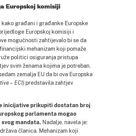
a Europskoj komisiji
 je kako građani i građanke Europske
rijedloge Europskoj komisiji i
ove mogućnosti zahtijevalo bi se da
 financijski mehanizam koji pomaže
že politici osiguranja pristupa
tjev svim ženama kojima je potreban.
e sedam zemalja EU da bi ova Europska
tive – ECI)
predstavila zahtjev
 inicijative prikupiti dostatan broj
v Europskog parlamenta mogao
ku svog mandata.
Nadalje, navela je:
 država članica. Mehanizam koji