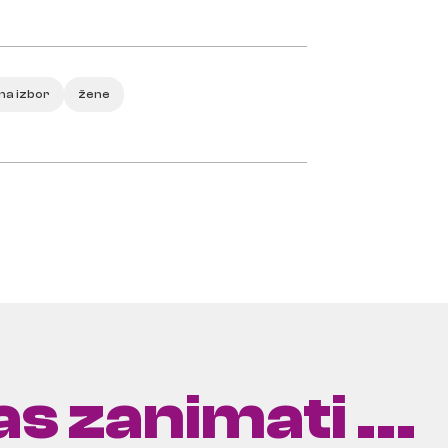
na izbor
žene
s zanimati ...