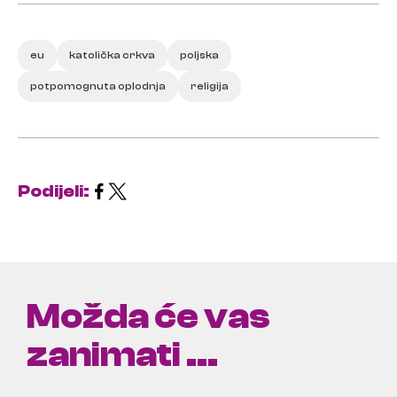
eu
katolička crkva
poljska
potpomognuta oplodnja
religija
Podijeli:
Možda će vas
zanimati ...