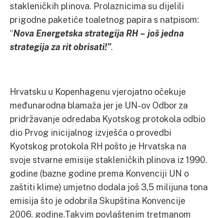
stakleničkih plinova. Prolaznicima su dijelili
prigodne paketiće toaletnog papira s natpisom:
“
Nova Energetska strategija RH – još jedna
strategija za rit obrisati!”
.
Hrvatsku u Kopenhagenu vjerojatno očekuje
međunarodna blamaža jer je UN-ov Odbor za
pridržavanje odredaba Kyotskog protokola odbio
dio Prvog inicijalnog izvješća o provedbi
Kyotskog protokola RH pošto je Hrvatska na
svoje stvarne emisije stakleničkih plinova iz 1990.
godine (bazne godine prema Konvenciji UN o
zaštiti klime) umjetno dodala još 3,5 milijuna tona
emisija što je odobrila Skupština Konvencije
2006. godine.Takvim povlaštenim tretmanom