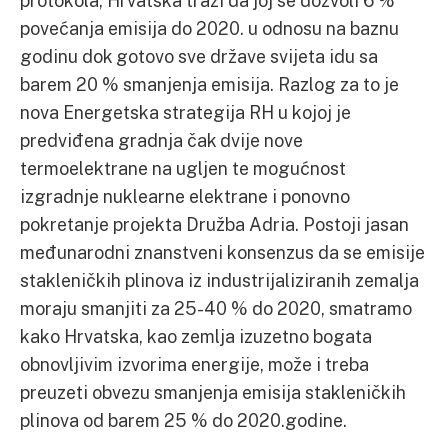
protokola, Hrvatska traži da joj se dozvoli 6 %
povećanja emisija do 2020. u odnosu na baznu
godinu dok gotovo sve države svijeta idu sa
barem 20 % smanjenja emisija. Razlog za to je
nova Energetska strategija RH u kojoj je
predviđena gradnja čak dvije nove
termoelektrane na ugljen te mogućnost
izgradnje nuklearne elektrane i ponovno
pokretanje projekta Družba Adria. Postoji jasan
međunarodni znanstveni konsenzus da se emisije
stakleničkih plinova iz industrijaliziranih zemalja
moraju smanjiti za 25-40 % do 2020, smatramo
kako Hrvatska, kao zemlja izuzetno bogata
obnovljivim izvorima energije, može i treba
preuzeti obvezu smanjenja emisija stakleničkih
plinova od barem 25 % do 2020.godine.