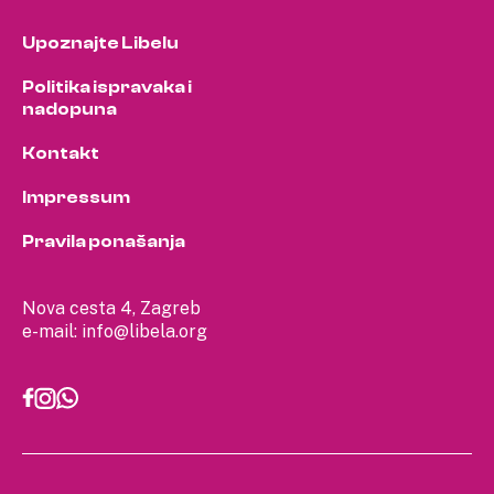
Upoznajte Libelu
Politika ispravaka i
nadopuna
Kontakt
Impressum
Pravila ponašanja
Nova cesta 4, Zagreb
e-mail:
info@libela.org