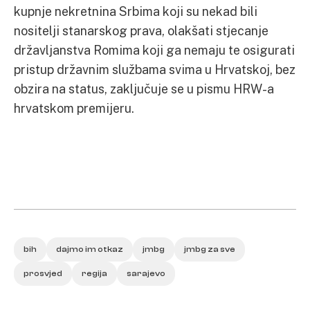
kupnje nekretnina Srbima koji su nekad bili
nositelji stanarskog prava, olakšati stjecanje
državljanstva Romima koji ga nemaju te osigurati
pristup državnim službama svima u Hrvatskoj, bez
obzira na status, zaključuje se u pismu HRW-a
hrvatskom premijeru.
bih
dajmo im otkaz
jmbg
jmbg za sve
prosvjed
regija
sarajevo