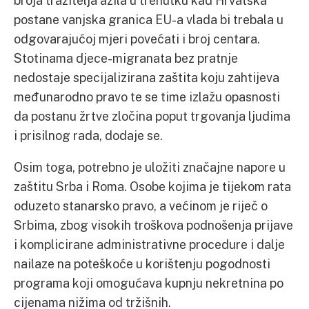
broja tražitelja azila u trenutku kad Hrvatska
postane vanjska granica EU-a vlada bi trebala u
odgovarajućoj mjeri povećati i broj centara.
Stotinama djece-migranata bez pratnje
nedostaje specijalizirana zaštita koju zahtijeva
međunarodno pravo te se time izlažu opasnosti
da postanu žrtve zločina poput trgovanja ljudima
i prisilnog rada, dodaje se.
Osim toga, potrebno je uložiti značajne napore u
zaštitu Srba i Roma. Osobe kojima je tijekom rata
oduzeto stanarsko pravo, a većinom je riječ o
Srbima, zbog visokih troškova podnošenja prijave
i komplicirane administrativne procedure i dalje
nailaze na poteškoće u korištenju pogodnosti
programa koji omogućava kupnju nekretnina po
cijenama nižima od tržišnih.