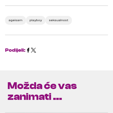
ageisam
playboy
seksualnost
Podijeli:
Možda će vas
zanimati ...