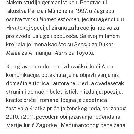
Nakon studija germanistike u Beogradu i
iskustva Pariza i Münchena, 1997. u Zagrebu
osniva tvrtku
Nomen est omen,
jedinu agenciju u
Hrvatskoj specijaliziranu za kreaciju naziva za
proizvode, usluge i poduzeća. Sa svojim timom
kreirala je imena kao što su
Sensia
za Dukat,
Mania
za Armanija i
Auris
za Toyotu.
Kao glavna urednica u izdavačkoj kući Aora
komunikacije, potaknula je na objavljivanje niz
domaćih autorica i autora te uredila dvadesetak
stranih i domaćih beletrističkih izdanja: poeziju,
kratke priče i romane. Idejna je začetnica
festivala Kratka priča je ženskog roda, održanog
2010. i 2011. povodom obilježavanja rođendana
Marije Jurić Zagorke i Međunarodnog dana žena.