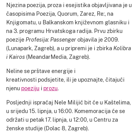
Njezina poezija, proza i esejistika objavljivana je u
časopisima Poezija, Quorum, Zarez, Re:, na
Knjigomatu, u Balkanskom književnom glasniku i
na 3. programu Hrvatskoga radija. Prvu zbirku
poezije
Profesija: Passenger
objavila je 2009.
(Lunapark, Zagreb), a u pripremi je i zbirka
Kolibra
i Kairos
(MeandarMedia, Zagreb).
Neline se prštave energije i
kreativnosti podsjetite, ili je upoznajte, čitajući
njenu
poeziju
i
prozu
.
Posljednji ispraćaj Nele Milijić bit će u Kaštelima,
u srijedu 15. lipnja, u 16:00. Komemoracija će se
održati u petak 17. lipnja, u 12:00, u Centru za
ženske studije (Dolac 8, Zagreb).