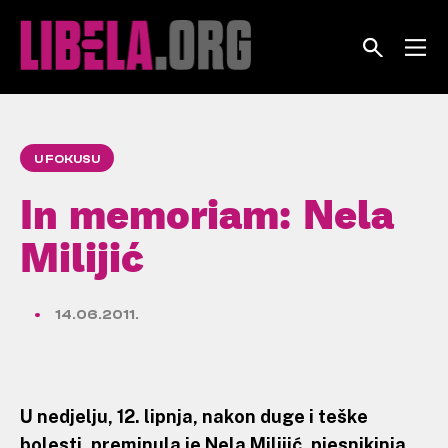
Skip
to
content
U FOKUSU
In memoriam: Nela
Milijić
14.06.2011.
U nedjelju, 12. lipnja, nakon duge i teške
bolesti, preminula je Nela Milijić, pjesnikinja,