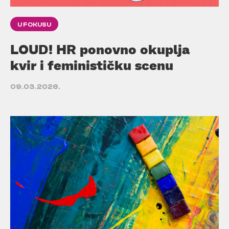
U FOKUSU
LOUD! HR ponovno okuplja
kvir i feminističku scenu
09.03.2026.