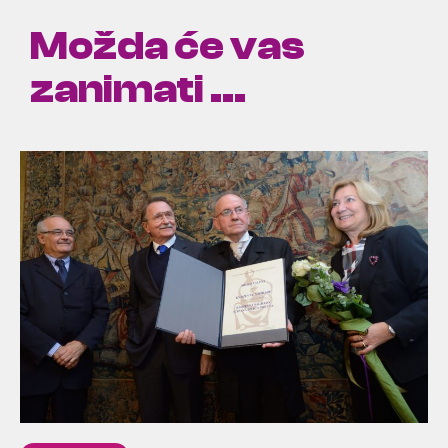
Možda će vas
zanimati ...