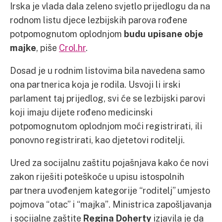
Irska je vlada dala zeleno svjetlo prijedlogu da na
rodnom listu djece lezbijskih parova rođene
potpomognutom oplodnjom
budu upisane obje
majke
, piše
Crol.hr
.
Dosad je u rodnim listovima bila navedena samo
ona partnerica koja je rodila. Usvoji li irski
parlament taj prijedlog, svi će se lezbijski parovi
koji imaju dijete rođeno medicinski
potpomognutom oplodnjom moći registrirati, ili
ponovno registrirati, kao djetetovi roditelji.
Ured za socijalnu zaštitu pojašnjava kako će novi
zakon riješiti poteškoće u upisu istospolnih
partnera uvođenjem kategorije “roditelj” umjesto
pojmova “otac” i “majka”. Ministrica zapošljavanja
i socijalne zaštite
Regina Doherty
izjavila je da