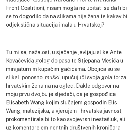
Front Coalition), nisam mogla ne upitati se da li bi
se to dogodilo da na slikama nije žena te kakav bi
odjek slična situacija imala u Hrvatskoj?
Tu mi se, nažalost, u sjećanje javljaju slike Ante
Kovačevića golog do pasa te Stjepana Mesića u
minijaturnim kupaćim gaćicama. Obojica su se
slikali ponosno,
muški
, upućujući svoja gola torza
hrvatskim ženama na ogled. Dakle odgovor na
moju prvu dvojbu je sljedeći, da je gospođica
Elisabeth Wang kojim slučajem gospodin Elis
Wang, malezijska, a vjerujem i hrvatska javnost,
prokomentirala bi to kao svojevrsni nestašluk, ali
uz komentare eminentnih društvenih kroničara