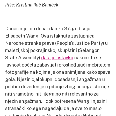
Piše: Kristina Ikić Baniček
Danas nije bio dobar dan za 37-godišnju
Elisabeth Wang. Ova istaknuta zastupnica
Narodne stranke prava (People’s Justice Party) u
malezijskoj pokrajinskoj skupštini (Selangor
State Assembly)
dala je ostavku
nakon što se
javnost počela zabavljati prosljeđujući mobitelom
fotografije na kojima je ona snimljena kako spava
gola. Njezin cjelokupni dosadašnji angažman u
politici doveden je u pitanje zbog nečega što nije
niti sramotno, niti ilegalno niti relevantno za
njezin angažman. I dok potresena Wang i njezini
stranački kolege nagađaju da je sve to maslo
vladajuće Koalicije Narodne Fronte (National