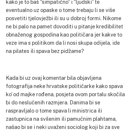
kako je to baš “simpatično” i “ljudski” te
eventualno uz opaske o tome trebaju li se više
posvetiti tjelovježbi ili su u dobroj formi. Nikome
ne bi palo na pamet dovoditi u pitanje kredibilitet
obnaženog gospodina kao političara jer kakve to
veze ima s politikom da li nosi skupa odijela, ide
na pilates ili spava bez pidžame?
Kada bi uz ovaj komentar bila objavljena
fotografija neke hrvatske političarke kako spava
ko’ od majke rođena, posjeta ovom portalu skočila
bi do neslućenih razmjera. Danima bi se
raspravljalo o tome spava li ministrica ili
zastupnica na svilenim ili pamučnim plahtama,
našao bi se i neki uvaženi sociolog koji bi za sve