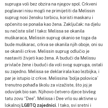
supruga voli bez obzira na njegov spol. Crkveni
poglavari nisu mogli ne primijetiti da Melissin
suprug nosi žensku torbicu, koristi maskaru i
općenito se ponaša kao žena. Zaključak: na djelu
su nečiste sile! I tako: Melissa se okanila
muškaraca, Melissin suprug okanio se toga da
bude muškarac, crkva se okanila njih oboje, oni su
se okanili crkve. Melissin suprug odlučio je
nastaviti živjeti kao žena. A budući da Melissu
privlače žene i budući da voli svog supruga, ostali
su zajedno. Melissa se deklarirala kao lezbijka, i
par je istupio iz crkve. Melissina ´bolja polovica´
trenutno pohađa školu za vizažiste, što joj je
oduvijek bio san. Njihovo četvero djece bivšeg
tatu zovu “Dee”. Melissa i Dee vrlo su aktivne u
lokalnoj
LGBTQ zajednici
. I tako, svi sretni i