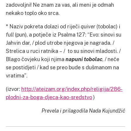
zadovoljni! Ne znam za vas, ali meni je odmah
nekako toplo oko srca.
* Naziv pokreta dolazi od riječi
quiver
(tobolac) i
full
(pun), a potječe iz Psalma 127: “Evo: sinovi su
Jahvin dar, / plod utrobe njegova je nagrada. /
Strelica u ruci ratnika – / to su sinovi mladosti. /
Blago čovjeku koji njima
napuni tobolac
, / neće
se postidjeti / kad se preo bude s dušmanom na
vratima”.
(izvor:
http://ateizam.org/index.php/religija/286-
plodni-za-boga-djeca-kao-sredstvo
)
Prevela i prilagodila Nada Kujundžić