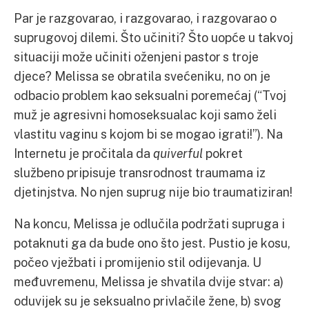
Par je razgovarao, i razgovarao, i razgovarao o
suprugovoj dilemi. Što učiniti? Što uopće u takvoj
situaciji može učiniti oženjeni pastor s troje
djece? Melissa se obratila svećeniku, no on je
odbacio problem kao seksualni poremećaj (“Tvoj
muž je agresivni homoseksualac koji samo želi
vlastitu vaginu s kojom bi se mogao igrati!”). Na
Internetu je pročitala da
quiverful
pokret
službeno pripisuje transrodnost traumama iz
djetinjstva. No njen suprug nije bio traumatiziran!
Na koncu, Melissa je odlučila podržati supruga i
potaknuti ga da bude ono što jest. Pustio je kosu,
počeo vježbati i promijenio stil odijevanja. U
međuvremenu, Melissa je shvatila dvije stvar: a)
oduvijek su je seksualno privlačile žene, b) svog