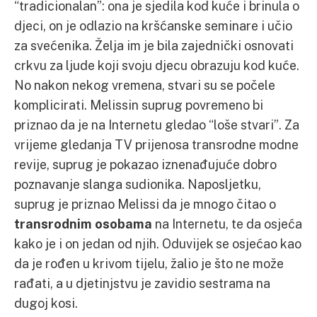
“tradicionalan”: ona je sjedila kod kuće i brinula o
djeci, on je odlazio na kršćanske seminare i učio
za svećenika. Želja im je bila zajednički osnovati
crkvu za ljude koji svoju djecu obrazuju kod kuće.
No nakon nekog vremena, stvari su se počele
komplicirati. Melissin suprug povremeno bi
priznao da je na Internetu gledao “loše stvari”. Za
vrijeme gledanja TV prijenosa transrodne modne
revije, suprug je pokazao iznenađujuće dobro
poznavanje slanga sudionika. Naposljetku,
suprug je priznao Melissi da je mnogo čitao o
transrodnim osobama
na Internetu, te da osjeća
kako je i on jedan od njih. Oduvijek se osjećao kao
da je rođen u krivom tijelu, žalio je što ne može
rađati, a u djetinjstvu je zavidio sestrama na
dugoj kosi.