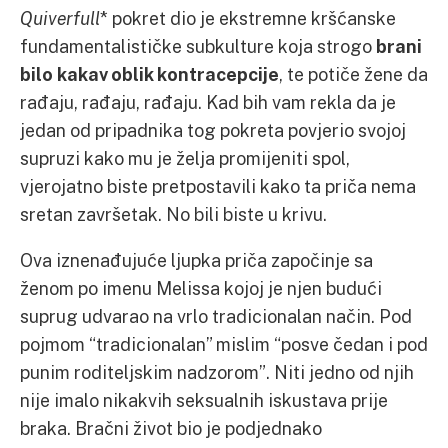
Quiverfull
* pokret dio je ekstremne kršćanske
fundamentalističke subkulture koja strogo
brani
bilo kakav oblik kontracepcije
, te potiče žene da
rađaju, rađaju, rađaju. Kad bih vam rekla da je
jedan od pripadnika tog pokreta povjerio svojoj
supruzi kako mu je želja promijeniti spol,
vjerojatno biste pretpostavili kako ta priča nema
sretan završetak. No bili biste u krivu.
Ova iznenađujuće ljupka priča započinje sa
ženom po imenu Melissa kojoj je njen budući
suprug udvarao na vrlo tradicionalan način. Pod
pojmom “tradicionalan” mislim “posve čedan i pod
punim roditeljskim nadzorom”. Niti jedno od njih
nije imalo nikakvih seksualnih iskustava prije
braka. Bračni život bio je podjednako