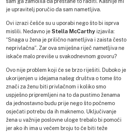
sam ga zamolila da prestane to raditi. Kasnije mi
je upravitelj poručio da sam nametljiva.
Ovi izrazi češće su u uporabi nego što bi isprva
mislili. Nedavno je
Stella McCarthy
izjavila:
“Snaga u žena je prilično nametljiva i zaista često
neprivlačna”. Zar ova smiješna riječ
nametljiva
ne
iskače malo previše u svakodnevnom govoru?
Ovo nije problem koji će se brzo riješiti. Duboko je
ukorijenjen u idejama našeg društva o tome što
znači za ženu biti privlačnom i koliko smo
uspješno pripremljeni na to da pustimo ženama
da jednostavno budu prije nego što počnemo
osjećati potrebu da ih maknemo. Uključivanje
žena u važnije poslovne uloge trebalo bi pomoći
jer ako ih ima u većem broju to će biti teže