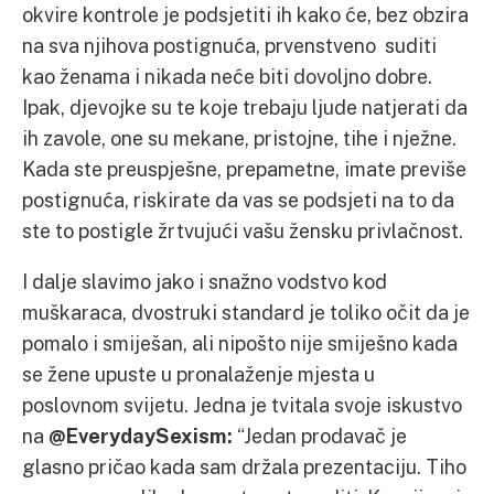
okvire kontrole je podsjetiti ih kako će, bez obzira
na sva njihova postignuća, prvenstveno suditi
kao ženama i nikada neće biti dovoljno dobre.
Ipak, djevojke su te koje trebaju ljude natjerati da
ih zavole, one su mekane, pristojne, tihe i nježne.
Kada ste preuspješne, prepametne, imate previše
postignuća, riskirate da vas se podsjeti na to da
ste to postigle žrtvujući vašu žensku privlačnost.
I dalje slavimo jako i snažno vodstvo kod
muškaraca, dvostruki standard je toliko očit da je
pomalo i smiješan, ali nipošto nije smiješno kada
se žene upuste u pronalaženje mjesta u
poslovnom svijetu. Jedna je tvitala svoje iskustvo
na
@EverydaySexism:
“Jedan prodavač je
glasno pričao kada sam držala prezentaciju. Tiho