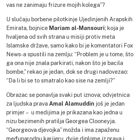
vas ne zanimaju frizure mojih kolega”?
U slučaju borbene pilotkinje Ujedinjenih Arapskih
Emirata, bojnice
Mariam al-Mansouri
; koja je
hvaljena od svih strana u misiji protiv meta
Islamske države, samo kako bi je komentatori Fox
News-a spustili na zemlju: “Problem je u tome, što
ga ona nije znala parkirati, nakon što je bacila
bombe,” rekao je jedan, dok se drugi nadovezao:
“Da li bi se to smatralo kao sise na zemlji?”
Obrazac se ponavlja svaki put iznova; odvjetnica
za ljudska prava
Amal Alamuddin
još je jedan
primjer – u medijima je prikazana kao jedna u
nizu bezimenih pratilja Georgea Clooneyja.
“Georgeova djevojka” možda i ima zapaženu
međunarodnu karijeru, dvije diplome iz prava i