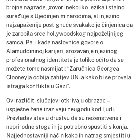
brojne nagrade, govori nekoliko jezika i stalno
surađuje s Ujedinjenim narodima, ali njezino
najzapaženije postignuće svakako je činjenica da
je zarobila srce hollywoodskog najpoželjnijeg
samca. Pa, i kada naslovnice govore o
Alamuddininoj karijeri, srozavanje njezinog
profesionalnog identiteta je toliko očito da se
možete tome nasmijati: “Zaručnica Georgea
Clooneyja odbija zahtjev UN-a kako bi se provela
istraga konflikta u Gazi”.
Ovi različiti slučajevi otkrivaju obrazac –
uspješne žene izazivaju neugodu kod ljudi.
Prevladav stav u društvu da su neženstvene i
neprirodne stoga ih je potrebno spustiti s konja.
Najjednostavniji način kako ih natrag smjestiti u