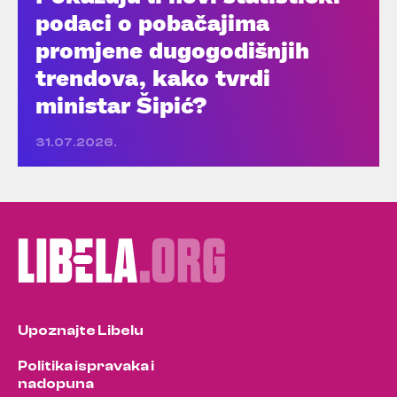
podaci o pobačajima
promjene dugogodišnjih
trendova, kako tvrdi
ministar Šipić?
31.07.2026.
Upoznajte Libelu
Politika ispravaka i
nadopuna