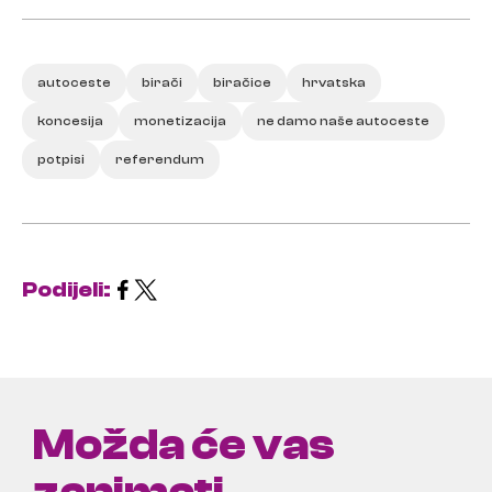
autoceste
birači
biračice
hrvatska
koncesija
monetizacija
ne damo naše autoceste
potpisi
referendum
Podijeli:
Možda će vas