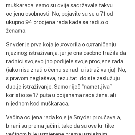
muškaraca, samo su dvije sadržavala takvu
ocijenu osobnosti. No, pojavile su se u 71 od
ukupno 94 procjena rada kada se radilo o
ženama.
Snyder je prva koja je govorila o ograničenju
njezinog istraživanja, jer je ona osobno tražila da
radnici svojevoljno podijele svoje procjene rada
(iako nisu znali o čemu se radi u istraživanju). No,
s pravom naglašava, rezultati doista zaslužuju
dublje istraživanje. Samo riječ “nametljiva”
koristio se 17 puta u ocijenama rada žena, ali
nijednom kod muškaraca.
Većina ocijena rada koje je Snyder proučavala,
birani su prema jačini, tako da su ove kritike
većinom bile usmjerene prema uspješnim,