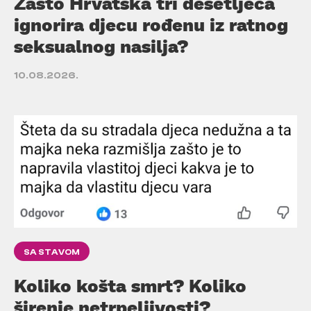
Zašto Hrvatska tri desetljeća
ignorira djecu rođenu iz ratnog
seksualnog nasilja?
10.08.2026.
SA STAVOM
Koliko košta smrt? Koliko
širenje netrpeljivosti?