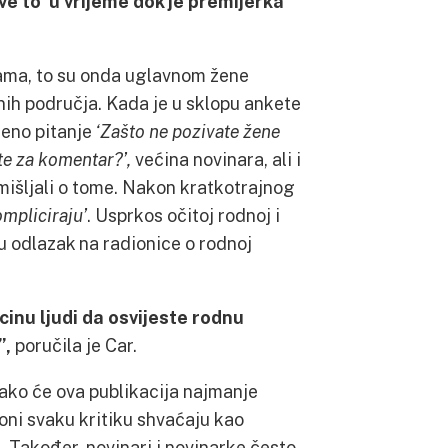
ve to u vrijeme dok je premijerka
jama, to su onda uglavnom žene
znih područja. Kada je u sklopu ankete
eno pitanje
‘Zašto ne pozivate žene
ate za komentar?’,
većina novinara, ali i
mišljali o tome. Nakon kratkotrajnog
ompliciraju’
. Usprkos očitoj rodnoj i
su odlazak na radionice o rodnoj
inu ljudi da osvijeste rodnu
”,
poručila je Car.
kako će ova publikacija najmanje
 oni svaku kritiku shvaćaju kao
. Također, novinari i novinarke često