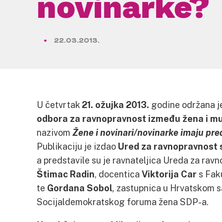
novinarke?
22.03.2013.
U četvrtak
21. ožujka 2013.
godine održana je
odbora za ravnopravnost između žena i m
nazivom
Žene i novinari/novinarke imaju pre
Publikaciju je izdao
Ured za ravnopravnost 
a predstavile su je ravnateljica Ureda za ra
Štimac Radin
, docentica
Viktorija Car
s Faku
te
Gordana Sobol
,
zastupnica u Hrvatskom s
Socijaldemokratskog foruma žena SDP-a.