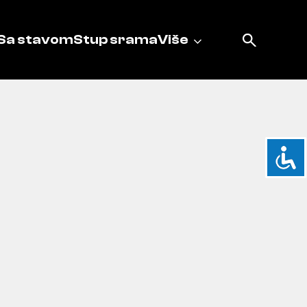
Sa stavom
Stup srama
Više