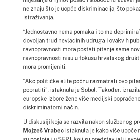
ne znaju što je uopće diskriminacija, što poka
istraživanja.
“Jednostavno nema pomaka i to me deprimira”, 
dovoljan trud nevladinih udruga i ovakvih publ
ravnopravnosti mora postati pitanje same novi
ravnopravnosti nisu u fokusu hrvatskog društva
mora promijeniti.
“Ako političke elite počnu razmatrati ovo pita
popratiti”, istaknula je Sobol. Također, izrazil
europske izbore žene više medijski popraćene,
diskriminatorni način.
U diskusiji koja se razvila nakon službenog pr
Mojzeš Vrabec
istaknula je kako više uopće n
su postojali u SFRJ, koji su predstavljali i s