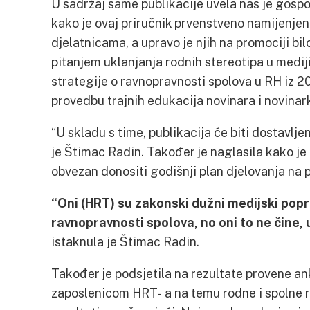
U sadržaj same publikacije uvela nas je gos
kako je ovaj priručnik prvenstveno namijenjen
djelatnicama, a upravo je njih na promociji bil
pitanjem uklanjanja rodnih stereotipa u medi
strategije o ravnopravnosti spolova u RH iz 2
provedbu trajnih edukacija novinara i novinar
“U skladu s time, publikacija će biti dostavl
je Štimac Radin. Također je naglasila kako je 
obvezan donositi godišnji plan djelovanja na 
“Oni (HRT) su zakonski dužni medijski popr
ravnopravnosti spolova, no oni to ne čine, u
istaknula je Štimac Radin.
Također je podsjetila na rezultate provene a
zaposlenicom HRT- a na temu rodne i spolne r