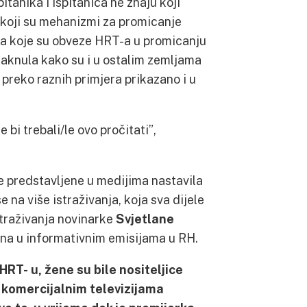
itanika i ispitanica ne znaju koji
i koji su mehanizmi za promicanje
zna koje su obveze HRT-a u promicanju
staknula kako su i u ostalim zemljama
 preko raznih primjera prikazano i u
 bi trebali/le ovo pročitati”,
ne predstavljene u medijima nastavila
se na više istraživanja, koja sva dijele
istraživanja novinarke
Svjetlane
žena u informativnim emisijama u RH.
RT- u, žene su bile nositeljice
 komercijalnim televizijama