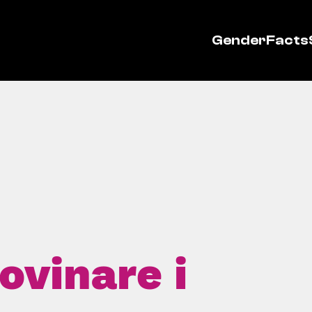
GenderFacts
novinare i