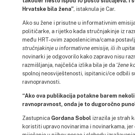
također nešto ispod 10 posto slučajeva. I s
Hrvatske bila žena”
, istaknula je Car.
Ako su žene i prisutne u informativnim emisi
političarke, a rijetko kada stručnjakinje iz ra
među HRT-ovim zaposlenicima/cama postavlj
stručnjakinje u informativne emisije, ili ih upit
novinarki je odgovorilo kako zapravo nisu raz
razmišljanja, najčešća izlika bila je da
‘žene k
spolnoj neosviještenosti, ispitanici/ce odbili 
ravnopravnosti.
“Ako ova publikacija potakne barem nekolic
ravnopravnost, onda je to dugoročno puno
Zastupnica
Gordana Sobol
izrazila je strah 
koristiti upravo novinarima i novinarkama, jer
miješanje u njihov posao i slobodu izražavanja