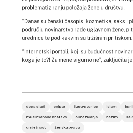
problematiziranju položaja žene u društvu.
“Danas su ženski časopisi kozmetika, seks i pla
području novinarstva rade uglavnom žene, pitan
urednice te pod kakvim su tržišnim pritiskom.
“Internetski portali, koji su budućnost novinar
koga je to?! Za mene sigurno ne”, zaključila j
doaa eladl
egipat
ilustratorica
islam
kar
muslimansko bratsvo
obrezivanje
režim
sak
umjetnost
ženska prava