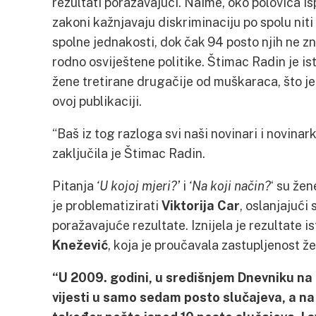
rezultati poražavajući. Naime, oko polovica isp
zakoni kažnjavaju diskriminaciju po spolu nit
spolne jednakosti, dok čak 94 posto njih ne 
rodno osviještene politike. Štimac Radin je i
žene tretirane drugačije od muškaraca, što je
ovoj publikaciji.
“Baš iz tog razloga svi naši novinari i novinarke
zaključila je Štimac Radin.
Pitanja
‘U kojoj mjeri?’
i
‘Na koji način?
‘ su že
je problematizirati
Viktorija Car
, oslanjajući 
poražavajuće rezultate. Iznijela je rezultate 
Knežević
, koja je proučavala zastupljenost 
“U 2009. godini, u središnjem Dnevniku na H
vijesti u samo sedam posto slučajeva, a na