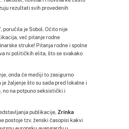
zuju rezultati svih provedenih
poručila je Sobol. Očito nije
ikacija, već pitanje rodne
narske struke! Pitanja rodne i spolne
 ni političkih elita, što se svakako
nje, onda će mediji to zasigurno
a je žaljenje što su sada pred lokalne i
 no na potpuno seksistički i
edstavljanja publikacije,
Zrinka
e postoje tzv. ženski časopisi kakvi
vojevrsnu europsku avangardu u