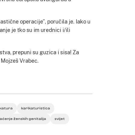
stične operacije”, poručila je. Iako u
je je tko su im urednici i/ili
stva, prepuni su guzica i sisa! Za
e Mojzeš Vrabec.
ikatura
karikaturistica
aćenje ženskih genitalija
svijet