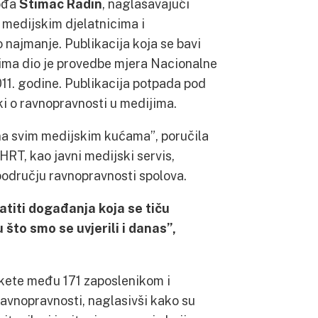
pođa
Štimac Radin
, naglašavajući
 medijskim djelatnicima i
o najmanje. Publikacija koja se bavi
jima dio je provedbe mjera Nacionalne
011. godine. Publikacija potpada pod
ki o ravnopravnosti u medijima.
jena svim medijskim kućama”, poručila
HRT, kao javni medijski servis,
području ravnopravnosti spolova.
atiti događanja koja se tiču
 što smo se uvjerili i danas”,
nkete među 171 zaposlenikom i
avnopravnosti, naglasivši kako su