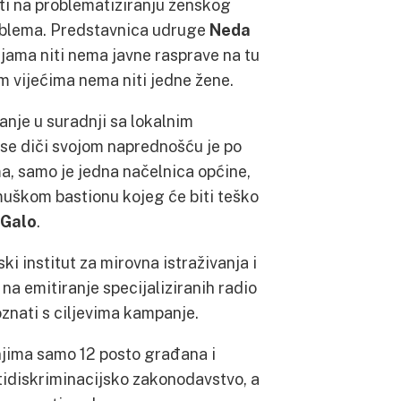
iti na problematiziranju ženskog
problema. Predstavnica udruge
Neda
ijama niti nema javne rasprave na tu
im vijećima nema niti jedne žene.
nje u suradnji sa lokalnim
a se diči svojom naprednošću je po
, samo je jedna načelnica općine,
muškom bastionu kojeg će biti teško
 Galo
.
i institut za mirovna istraživanja i
 na emitiranje specijaliziranih radio
oznati s ciljevima kampanje.
njima samo 12 posto građana i
tidiskriminacijsko zakonodavstvo, a