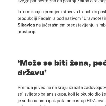
svega par posto zna da postoji Zakon o ravno
Informiranju i promjeni stavova trebala bi posl
produkciji FadeIn-a pod nazivom “Uravnoteži
Sikavica
na jučerašnjem predstavljanju, simbo
prostoriji.
‘Može se biti žena, peć
državu’
Premda je većina na kraju izrazila zadovoljs
se’, svijetao balans skupa, koji je okupio di
je sudionicama ipak potamnio istup HDZ- ove 