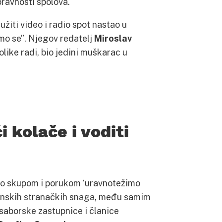
pravnosti spolova.
užiti video i radio spot nastao u
mo se”. Njegov redatelj
Miroslav
like radi, bio jedini muškarac u
i kolače i voditi
tvo skupom i porukom ‘uravnotežimo
o ženskih stranačkih snaga, među samim
saborske zastupnice i članice