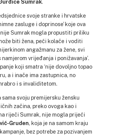
Đurđice Sumrak
.
edsjednice svoje stranke i hrvatske
imne zasluge i doprinose’ koje ova
nije Sumrak mogla propustiti priliku
ože biti žena, peći kolače i voditi
emijerkinom angažmanu za žene, svi
s namjerom vrijeđanja i ponižavanja’.
panje koji smatra ‘nije dovoljno topao
ru, a i inače ima zastupnica, no
hrabro i s invaliditetom.
rka sama svoju premijersku žensku
ičnih začina, preko ovoga kao i
a riječi Sumrak, nije mogla prijeći
vić-Gruden
, koja je na samom kraju
ja kampanje, bez potrebe za pozivanjem