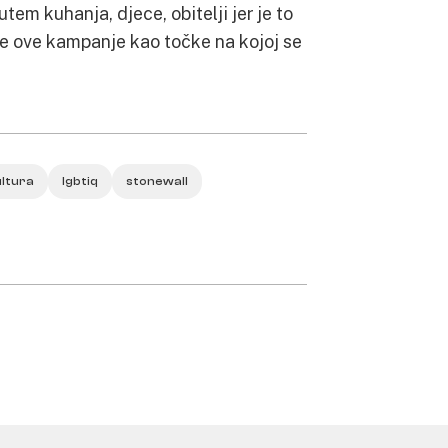
tem kuhanja, djece, obitelji jer je to
ke ove kampanje kao točke na kojoj se
ultura
lgbtiq
stonewall