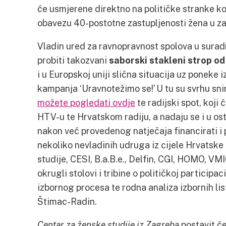
će usmjerene direktno na političke stranke k
obavezu 40-postotne zastupljenosti žena u za
Vladin ured za ravnopravnost spolova u surad
probiti takozvani
saborski stakleni strop o
i u Europskoj uniji slična situacija uz poneke 
kampanja ‘Uravnotežimo se!’ U tu su svrhu sni
možete pogledati ovdje
te radijski spot, koji 
HTV-u te Hrvatskom radiju, a nadaju se i u o
nakon već provedenog natječaja financirati i
nekoliko nevladinih udruga iz cijele Hrvatske
studije, CESI, B.a.B.e., Delfin, CGI, HOMO, VMI
okrugli stolovi i tribine o političkoj participac
izbornog procesa te rodna analiza izbornih lis
Štimac-Radin.
Centar za ženske studije iz Zagreba
postavit će