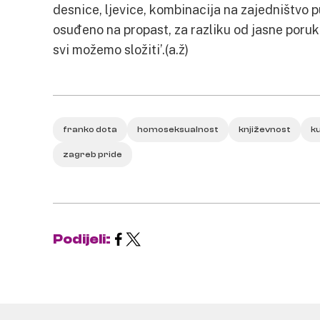
desnice, ljevice, kombinacija na zajedništvo pu
osuđeno na propast, za razliku od jasne poru
svi možemo složiti’.(a.ž)
franko dota
homoseksualnost
književnost
k
zagreb pride
Podijeli: