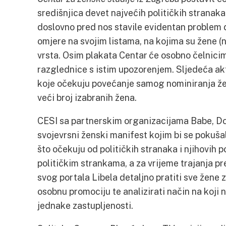
središnjica devet najvećih političkih stranaka
doslovno pred nos stavile evidentan problem 
omjere na svojim listama, na kojima su žene (n
vrsta. Osim plakata Centar će osobno čelnicim
razglednice s istim upozorenjem. Sljedeća akt
koje očekuju povećanje samog nominiranja žen
veći broj izabranih žena.
CESI sa partnerskim organizacijama Babe, Dom
svojevrsni ženski manifest kojim bi se pokušalo 
što očekuju od političkih stranaka i njihovih p
političkim strankama, a za vrijeme trajanja 
svog portala Libela detaljno pratiti sve žene z
osobnu promociju te analizirati način na koji 
jednake zastupljenosti.