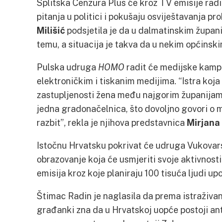
Splitska Cenzura Plus će kroz TV emisije rad
pitanja u politici i pokušaju osviještavanja 
Milišić
podsjetila je da u dalmatinskim župan
temu, a situacija je takva da u nekim općinsk
Pulska udruga
HOMO
radit će medijske kampa
elektroničkim i tiskanim medijima. “Istra koj
zastupljenosti žena među najgorim županijama
jedna gradonačelnica, što dovoljno govori o 
razbit”, rekla je njihova predstavnica
Mirjana
Istočnu Hrvatsku pokrivat će udruga Vukovarsk
obrazovanje koja će usmjeriti svoje aktivnosti
emisija kroz koje planiraju 100 tisuća ljudi up
Štimac Radin je naglasila da prema istraživa
građanki zna da u Hrvatskoj uopće postoji an