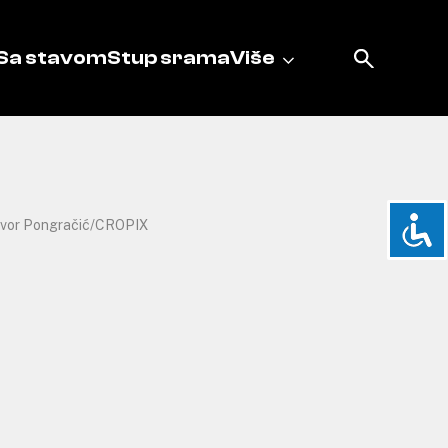
Sa stavom
Stup srama
Više
vor Pongračić/CROPIX