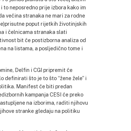
 i to neposredno prije izbora kako im
da većina stranaka ne mari za rodne
e)prisutne poput rijetkih životinjskih
a i čelnicama stranaka slati
ivnost bit će postizborna analiza od
a na listama, a posljedično tome i
ine, Delfin i CGI pripremit će
definirati što je to što “žene žele” i
olitika. Manifest će biti predan
predizbornih kampanja CESI će preko
astupljene na izborima, raditi njihovu
njihove stranke gledaju na politiku