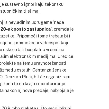
oje sustavno ignoriraju zakonsku
stupničkim tijelima.
nji s nevladinim udrugama ‘nada
d 20-ak posto zastupnica
‘, premda je
izuzetke. Pripomoći tome trebala bi i
mljeni i promidžbeni videospot koji
će uskoro biti besplatno vrćeni na
stalim elektronskim medijima. Ured će
 projekte na temu uravnoteženosti
 (između ostalih, Centar za ženske
O, Cenzura Plus), bit će organizirani
iji žena te na kraju i monitoriranje
ta nakon njihove predaje, nabrojala je
 70 jumbo plakata u što većoj blizini