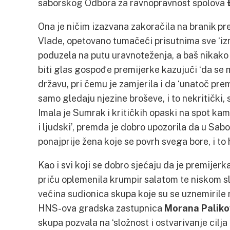
saborskog Odbora za ravnopravnost spolova
Ona je ničim izazvana zakoračila na branik pr
Vlade, opetovano tumačeći prisutnima sve ‘izn
poduzela na putu uravnoteženja, a baš nikako 
biti glas gospođe premijerke kazujući ‘da se m
državu, pri čemu je zamjerila i da ‘unatoč pr
samo gledaju njezine broševe, i to nekritički, 
Imala je Sumrak i kritičkih opaski na spot kam
i ljudski’, premda je dobro upozorila da u Sabo
ponajprije žena koje se povrh svega bore, i to 
Kao i svi koji se dobro sjećaju da je premije
priču oplemenila krumpir salatom te niskom sl
većina sudionica skupa koje su se uznemirile n
HNS-ova gradska zastupnica
Morana Paliko
skupa pozvala na ‘složnost i ostvarivanje cil