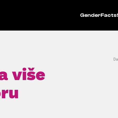
GenderFacts
Da
a više
oru