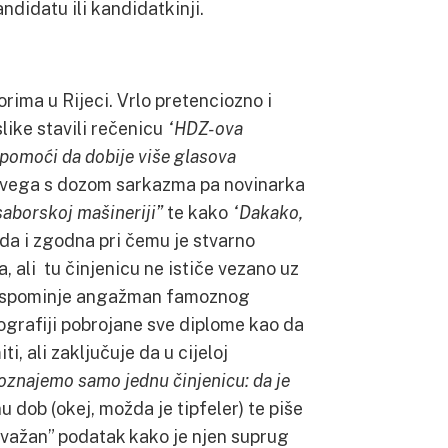
andidatu ili kandidatkinji.
rima u Rijeci. Vrlo pretenciozno i
like stavili rečenicu
“HDZ-ova
e pomoći da dobije više glasova
e svega s dozom sarkazma pa novinarka
saborskoj mašineriji”
te kako
“Dakako,
ada i zgodna pri čemu je stvarno
 ali tu činjenicu ne ističe vezano uz
no spominje angažman famoznog
iografiji pobrojane sve diplome kao da
ti, ali zaključuje da u cijeloj
doznajemo samo jednu činjenicu: da je
dob (okej, možda je tipfeler) te piše
 važan” podatak kako je njen suprug