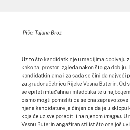
Piše: Tajana Broz
Uz to što kandidatkinje u medijima dobivaju z
kako taj prostor izgleda nakon što ga dobiju. 
kandidatkinjama i za sada se čini da najveći
za gradonačelnicu Rijeke Vesna Buterin. Od s
se epiteti mlađahna i mladolika te u najbolj
bismo mogli pomisliti da se ona zapravo zove
njene kandidature je činjenica da je u sklop
koja će uz sve poraditi i na njenom
imageu
. U
Vesnu Buterin angažiran stilist što ona još uv