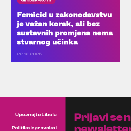
GENDERFACTS
Femicid u zakonodavstvu
je važan korak, ali bez
sustavnih promjena nema
stvarnog učinka
22.12.2025.
Prijavi se 
Upoznajte Libelu
newslette
Politika ispravaka i