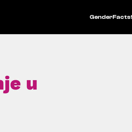
GenderFacts
je u