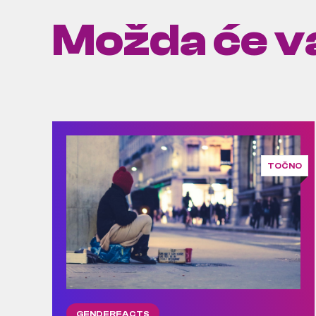
Možda će va
TOČNO
GENDERFACTS