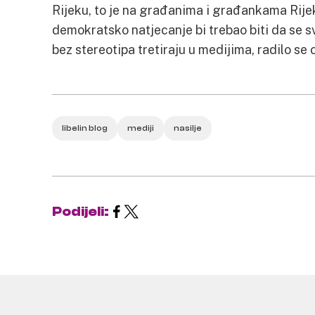
Rijeku, to je na građanima i građankama Rij
demokratsko natjecanje bi trebao biti da se sv
bez stereotipa tretiraju u medijima, radilo se
libelin blog
mediji
nasilje
Podijeli: