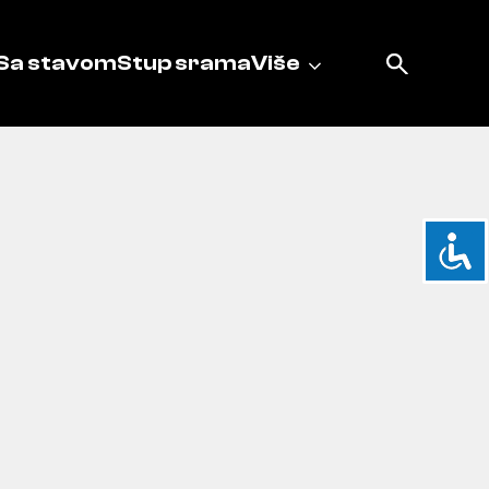
Sa stavom
Stup srama
Više