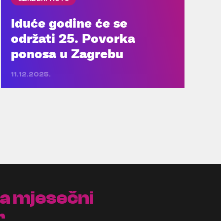
Iduće godine će se
održati 25. Povorka
ponosa u Zagrebu
11.12.2025.
na mjesečni
r