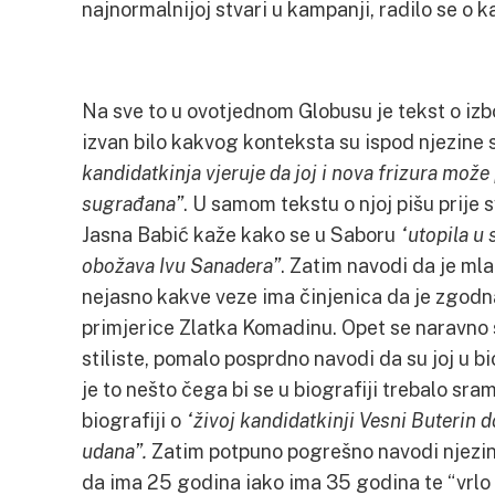
najnormalnijoj stvari u kampanji, radilo se o k
Na sve to u ovotjednom Globusu je tekst o izbo
izvan bilo kakvog konteksta su ispod njezine s
kandidatkinja vjeruje da joj i nova frizura mož
sugrađana”
. U samom tekstu o njoj pišu prij
Jasna Babić kaže kako se u Saboru
“utopila u 
obožava Ivu Sanadera”
. Zatim navodi da je ml
nejasno kakve veze ima činjenica da je zgodna,
primjerice Zlatka Komadinu. Opet se narav
stiliste, pomalo posprdno navodi da su joj u b
je to nešto čega bi se u biografiji trebalo srami
biografiji o
“živoj kandidatkinji Vesni Buterin 
udana”.
Zatim potpuno pogrešno navodi njezinu 
da ima 25 godina iako ima 35 godina te “vrlo