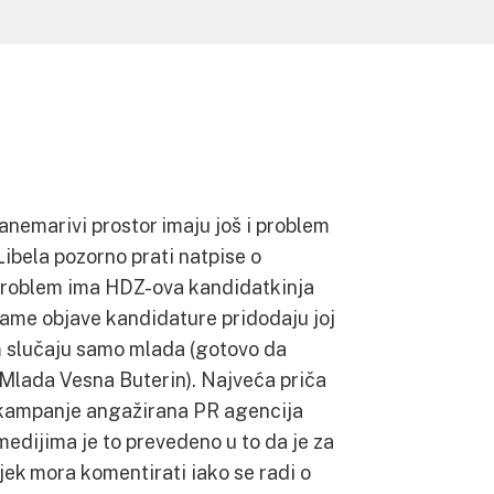
anemarivi prostor imaju još i problem
Libela pozorno prati natpise o
 problem ima HDZ-ova kandidatkinja
ame objave kandidature pridodaju joj
em slučaju samo mlada (gotovo da
 Mlada Vesna Buterin). Najveća priča
u kampanje angažirana PR agencija
 medijima je to prevedeno u to da je za
ijek mora komentirati iako se radi o