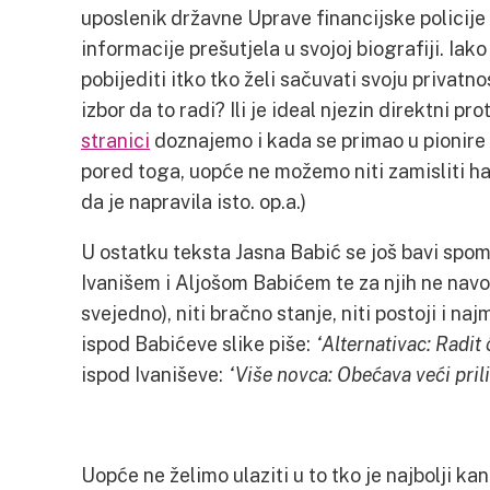
uposlenik državne Uprave financijske policije 
informacije prešutjela u svojoj biografiji. Ia
pobijediti itko tko želi sačuvati svoju privatnos
izbor da to radi? Ili je ideal njezin direktni p
stranici
doznajemo i kada se primao u pionire i
pored toga, uopće ne možemo niti zamisliti ha
da je napravila isto. op.a.)
U ostatku teksta Jasna Babić se još bavi sp
Ivanišem i Aljošom Babićem te za njih ne navod
svejedno), niti bračno stanje, niti postoji i n
ispod Babićeve slike piše:
“Alternativac: Radit
ispod Ivaniševe:
“Više novca: Obećava veći pri
Uopće ne želimo ulaziti u to tko je najbolji k