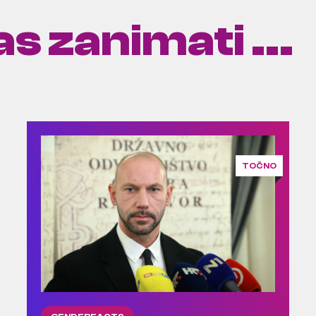
s zanimati ...
TOČNO