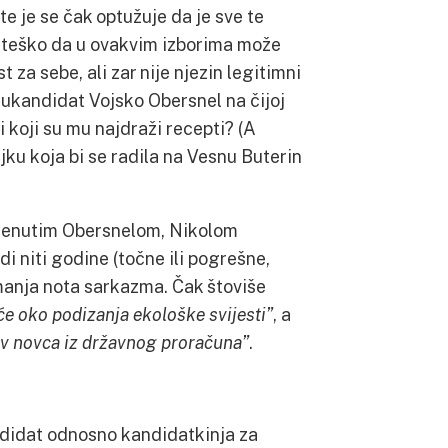
te je se čak optužuje da je sve te
ko teško da u ovakvim izborima može
t za sebe, ali zar nije njezin legitimni
rotukandidat Vojsko Obersnel na čijoj
 koji su mu najdraži recepti? (A
jku koja bi se radila na Vesnu Buterin
omenutim Obersnelom, Nikolom
i niti godine (točne ili pogrešne,
ajmanja nota sarkazma. Čak štoviše
 će oko podizanja ekološke svijesti”
, a
liv novca iz državnog proračuna”
.
andidat odnosno kandidatkinja za