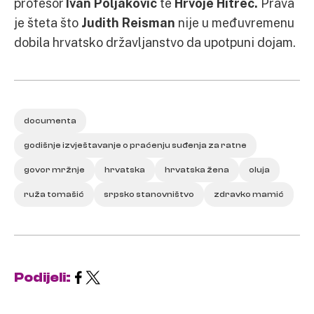
profesor
Ivan Poljaković
te
Hrvoje Hitrec.
Prava
je šteta što
Judith Reisman
nije u međuvremenu
dobila hrvatsko državljanstvo da upotpuni dojam.
documenta
godišnje izvještavanje o praćenju suđenja za ratne
govor mržnje
hrvatska
hrvatska žena
oluja
ruža tomašić
srpsko stanovništvo
zdravko mamić
Podijeli: