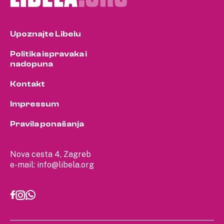
Upoznajte Libelu
Politika ispravaka i
nadopuna
Kontakt
Impressum
Pravila ponašanja
Nova cesta 4, Zagreb
e-mail:
info@libela.org