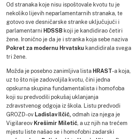
Od stranaka koje nisu ispoštovale kvotu tu je
nekoliko lijevih neparlamentarnih stranaka, te
gotovo sve desničarske stranke uključujući i
parlamentarni
HDSSB
koji je kandidirao četiri
žene. Ironično je da je i stranka koja sebe naziva
Pokret za modernu Hrvatsku
kandidirala svega
tri žene.
Možda je posebno zanimljiva lista
HRAST
-a koja,
uz to što nije zadovoljila kvotu, čini jedna
opskurna skupina fundamentalista i homofoba
koji su predvodili pokušaj uklanjanja
zdravstvenog odgoja iz škola. Listu predvodi
GROZD-ov
Ladislav Ilčić,
odmah iza njega je
Vigilareov
Krešimir Miletić
, a uz njih na trećem
mjestu liste našao se i homofobni zadarski