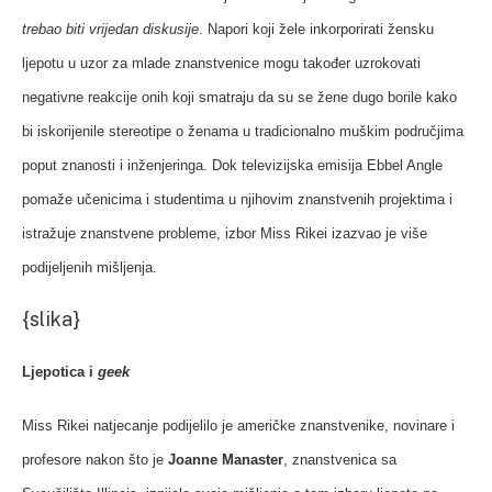
trebao biti vrijedan diskusije
. Napori koji žele inkorporirati žensku
ljepotu u uzor za mlade znanstvenice mogu također uzrokovati
negativne reakcije onih koji smatraju da su se žene dugo borile kako
bi iskorijenile stereotipe o ženama u tradicionalno muškim područjima
poput znanosti i inženjeringa. Dok televizijska emisija Ebbel Angle
pomaže učenicima i studentima u njihovim znanstvenih projektima i
istražuje znanstvene probleme, izbor Miss Rikei izazvao je više
podijeljenih mišljenja.
{slika}
Ljepotica i
geek
Miss Rikei natjecanje podijelilo je američke znanstvenike, novinare i
profesore nakon što je
Joanne Manaster
, znanstvenica sa