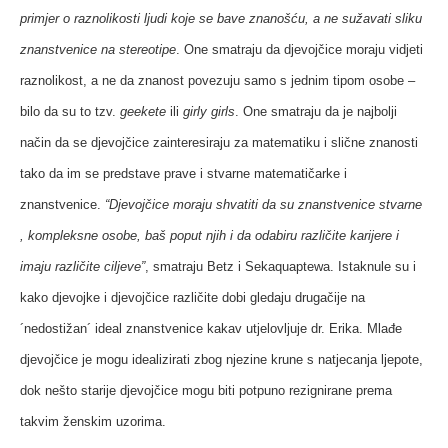
primjer o raznolikosti ljudi koje se bave znanošću, a ne sužavati sliku
znanstvenice na stereotipe
. One smatraju da djevojčice moraju vidjeti
raznolikost, a ne da znanost povezuju samo s jednim tipom osobe –
bilo da su to tzv.
geekete
ili
girly girls
. One smatraju da je najbolji
način da se djevojčice zainteresiraju za matematiku i slične znanosti
tako da im se predstave prave i stvarne matematičarke i
znanstvenice.
“Djevojčice moraju shvatiti da su znanstvenice stvarne
, kompleksne osobe, baš poput njih i da odabiru različite karijere i
imaju različite ciljeve”
, smatraju Betz i Sekaquaptewa. Istaknule su i
kako djevojke i djevojčice različite dobi gledaju drugačije na
´nedostižan´ ideal znanstvenice kakav utjelovljuje dr. Erika. Mlađe
djevojčice je mogu idealizirati zbog njezine krune s natjecanja ljepote,
dok nešto starije djevojčice mogu biti potpuno rezignirane prema
takvim ženskim uzorima.