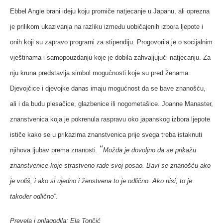
Ebbel Angle brani ideju koju promiče natjecanje u Japanu, ali oprezna
je prilikom ukazivanja na razliku između uobičajenih izbora ljepote i
onih koji su zapravo programi za stipendiju. Progovorila je o socijalnim
vještinama i samopouzdanju koje je dobila zahvaljujući natjecanju. Za
nju kruna predstavlja simbol mogućnosti koje su pred ženama.
Djevojčice i djevojke danas imaju mogućnost da se bave znanošću,
ali i da budu plesačice, glazbenice ili nogometašice.
Joanne Manaster,
znanstvenica koja je pokrenula raspravu oko japanskog izbora ljepote
ističe kako se u prikazima znanstvenica prije svega treba istaknuti
“
njihova ljubav prema znanosti.
Možda je dovoljno da se prikažu
znanstvenice koje strastveno rade svoj posao. Bavi se znanošću ako
je voliš, i ako si ujedno i ženstvena to je odlično. Ako nisi, to je
također odlično”
.
Prevela i prilagodila: Ela Tončić