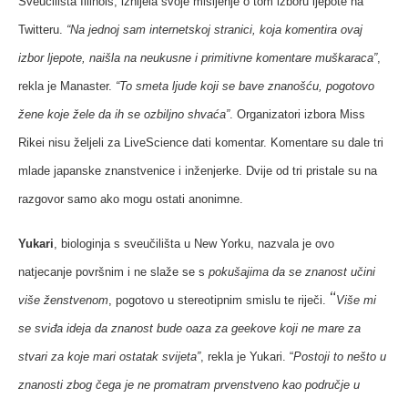
Sveučilišta Illinois, iznijela svoje mišljenje o tom izboru ljepote na
Twitteru.
“Na jednoj sam internetskoj stranici, koja komentira ovaj
izbor ljepote, naišla na neukusne i primitivne komentare muškaraca”
,
rekla je Manaster.
“To smeta ljude koji se bave znanošću, pogotovo
žene koje žele da ih se ozbiljno shvaća”
. Organizatori izbora Miss
Rikei nisu željeli za LiveScience dati komentar. Komentare su dale tri
mlade japanske znanstvenice i inženjerke. Dvije od tri pristale su na
razgovor samo ako mogu ostati anonimne.
Yukari
, biologinja s sveučilišta u New Yorku, nazvala je ovo
natjecanje površnim i ne slaže se s
pokušajima da se znanost učini
“
više ženstvenom
, pogotovo u stereotipnim smislu te riječi.
Više mi
se sviđa ideja da znanost bude oaza za geekove koji ne mare za
stvari za koje mari ostatak svijeta”
, rekla je Yukari. “
Postoji to nešto u
znanosti zbog čega je ne promatram prvenstveno kao područje u