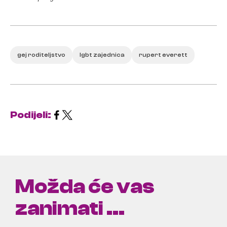
gej roditeljstvo
lgbt zajednica
rupert everett
Podijeli:
Možda će vas
zanimati ...