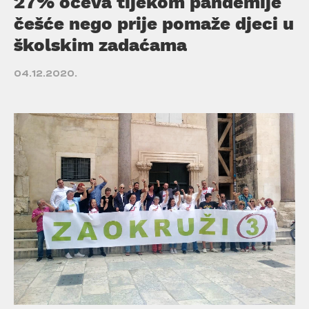
27% očeva tijekom pandemije
češće nego prije pomaže djeci u
školskim zadaćama
04.12.2020.