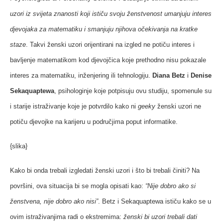
uzori iz svijeta znanosti koji ističu svoju ženstvenost umanjuju interes
djevojaka za matematiku i smanjuju njihova očekivanja na kratke
staze
. Takvi ženski uzori orijentirani na izgled ne potiču interes i
bavljenje matematikom kod djevojčica koje prethodno nisu pokazale
interes za matematiku, inženjering ili tehnologiju.
Diana Betz
i
Denise
Sekaquaptewa
, psihologinje koje potpisuju ovu studiju, spomenule su
i starije istraživanje koje je potvrdilo kako ni
geeky
ženski uzori ne
potiču djevojke na karijeru u područjima poput informatike.
{slika}
Kako bi onda trebali izgledati ženski uzori i što bi trebali činiti? Na
površini, ova situacija bi se mogla opisati kao:
“Nije dobro ako si
ženstvena, nije dobro ako nisi”
. Betz i Sekaquaptewa ističu kako se u
ovim istraživanjima radi o ekstremima:
ženski bi uzori trebali dati