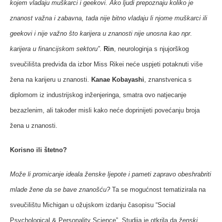
kojem vladaju muškarci i geekovi. Ako ljudi prepoznaju koliko je
znanost važna i zabavna, tada nije bitno vladaju li njome muškarci ili
geekovi i nije važno što karijera u znanosti nije unosna kao npr.
karijera u financijskom sektoru”
.
Rin
,
neurologinja s njujorškog
sveučilišta predviđa da izbor Miss Rikei neće uspjeti potaknuti više
žena na karijeru u znanosti.
Kanae Kobayashi
, znanstvenica s
diplomom iz industrijskog inženjeringa, smatra ovo natjecanje
bezazlenim, ali također misli kako neće doprinijeti povećanju broja
žena u znanosti.
Korisno ili štetno?
Može li promicanje ideala ženske ljepote i pameti zapravo obeshrabriti
mlade žene da se bave znanošću?
Ta se mogućnost tematizirala na
sveučilištu Michigan u ožujskom izdanju časopisu “
Social
Psychological & Personality Science”
. Studija je otkrila da
ženski