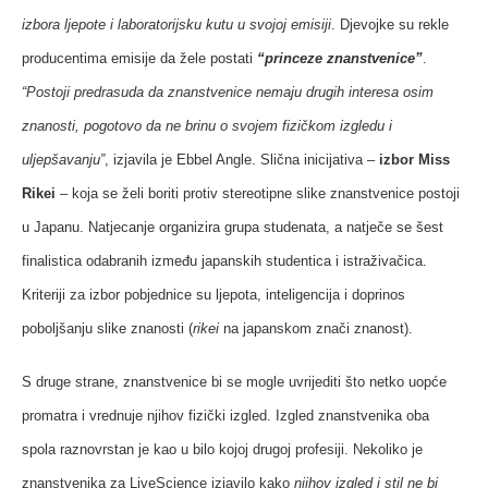
izbora ljepote i laboratorijsku kutu u svojoj emisiji
. Djevojke su rekle
producentima emisije da žele postati
“princeze znanstvenice”
.
“Postoji predrasuda da znanstvenice nemaju drugih interesa osim
znanosti, pogotovo da ne brinu o svojem fizičkom izgledu i
uljepšavanju”
, izjavila je Ebbel Angle. Slična inicijativa –
izbor Miss
Rikei
– koja se želi boriti protiv stereotipne slike znanstvenice postoji
u Japanu. Natjecanje organizira grupa studenata, a natječe se šest
finalistica odabranih između japanskih studentica i istraživačica.
Kriteriji za izbor pobjednice su ljepota, inteligencija i doprinos
poboljšanju slike znanosti (
rikei
na japanskom znači znanost).
S druge strane, znanstvenice bi se mogle uvrijediti što netko uopće
promatra i vrednuje njihov fizički izgled. Izgled znanstvenika oba
spola raznovrstan je kao u bilo kojoj drugoj profesiji. Nekoliko je
znanstvenika za LiveScience izjavilo kako
njihov izgled i stil ne bi