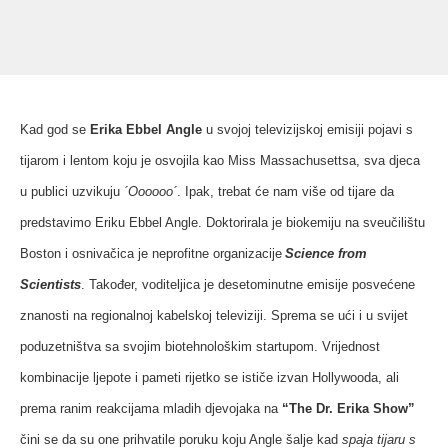
Kad god se
Erika Ebbel Angle
u svojoj televizijskoj emisiji pojavi s
tijarom i lentom koju je osvojila kao Miss
Massachusettsa, sva djeca
u publici uzvikuju
´Oooooo´
. Ipak, trebat će nam više od tijare da
predstavimo Eriku Ebbel Angle. Doktorirala je biokemiju na sveučilištu
Boston i osnivačica je neprofitne organizacije
Science from
Scientists
. Također, voditeljica je desetominutne emisije posvećene
znanosti na regionalnoj kabelskoj televiziji. Sprema se ući i u svijet
poduzetništva sa svojim biotehnološkim startupom. Vrijednost
kombinacije ljepote i pameti rijetko se ističe izvan Hollywooda, ali
prema ranim reakcijama mladih djevojaka na
“The Dr. Erika Show”
čini se da su one prihvatile poruku koju Angle šalje kad
spaja tijaru s