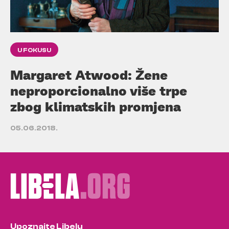
U FOKUSU
Margaret Atwood: Žene
neproporcionalno više trpe
zbog klimatskih promjena
05.06.2018.
Upoznajte Libelu