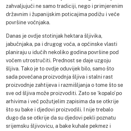
zahvaljujući ne samo tradiciji, nego i primjerenim
državnim i županijskim poticajima podižu i veće
površine voćnjaka.
Danas je ovdje stotinjak hektara šljivika,
jabučnjaka, pa i drugog voća, a općinske vlasti
planiraju u idućih nekoliko godina površine pod
voćem utrostručiti. Prednost se daje uzgoju
šljiva. Tako je to ovdje oduvijek bilo, samo što
sada povećana proizvodnja šljiva i stalni rast
proizvodnje zahtijeva i razmišljanja o tome što se
sve od šljiva može proizvoditi. Zato se ‘kopalo’ po
arhivima i već požutjelim zapisima da se otkrije
što su bake i djedovi proizvodili. I nije trebalo
dugo da se otkrije da su djedovi pekli poznatu
srijemsku šljivovicu, a bake kuhale pekmez i