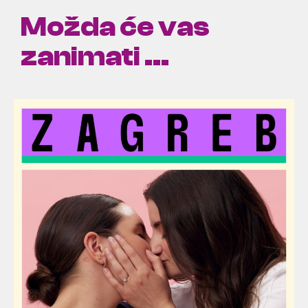
Možda će vas
zanimati ...