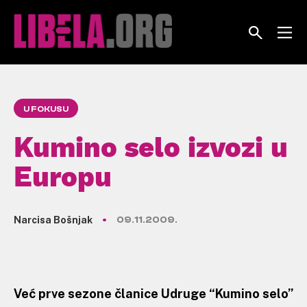
Skip
to
content
U FOKUSU
Kumino selo izvozi u
Europu
Narcisa Bošnjak
09.11.2009.
Već prve sezone članice Udruge “Kumino selo”