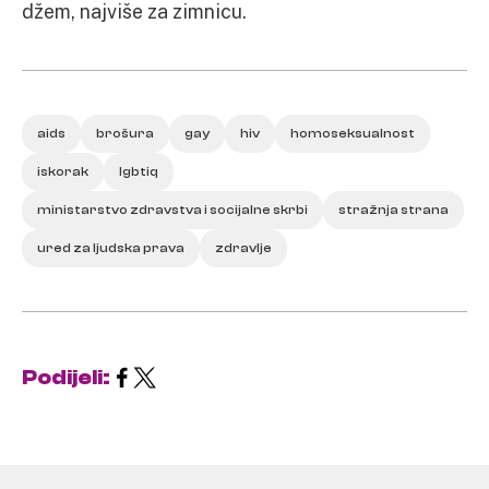
džem, najviše za zimnicu.
aids
brošura
gay
hiv
homoseksualnost
iskorak
lgbtiq
ministarstvo zdravstva i socijalne skrbi
stražnja strana
ured za ljudska prava
zdravlje
Podijeli: