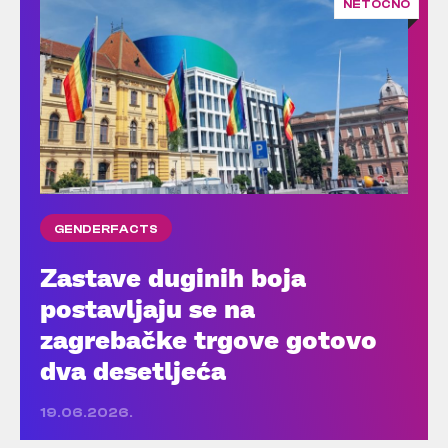
NETOČNO
GENDERFACTS
Zastave duginih boja
postavljaju se na
zagrebačke trgove gotovo
dva desetljeća
19.06.2026.