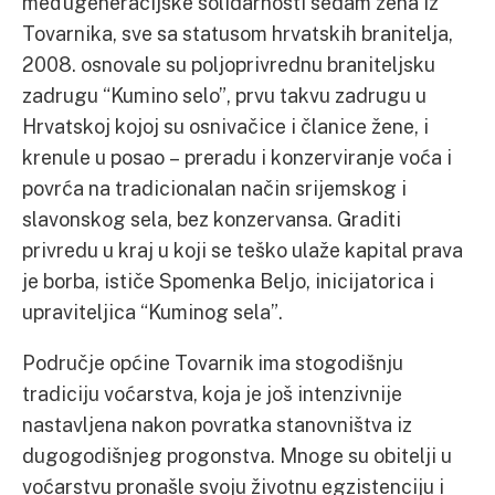
međugeneracijske solidarnosti sedam žena iz
Tovarnika, sve sa statusom hrvatskih branitelja,
2008. osnovale su poljoprivrednu braniteljsku
zadrugu “Kumino selo”, prvu takvu zadrugu u
Hrvatskoj kojoj su osnivačice i članice žene, i
krenule u posao – preradu i konzerviranje voća i
povrća na tradicionalan način srijemskog i
slavonskog sela, bez konzervansa. Graditi
privredu u kraj u koji se teško ulaže kapital prava
je borba, ističe Spomenka Beljo, inicijatorica i
upraviteljica “Kuminog sela”.
Područje općine Tovarnik ima stogodišnju
tradiciju voćarstva, koja je još intenzivnije
nastavljena nakon povratka stanovništva iz
dugogodišnjeg progonstva. Mnoge su obitelji u
voćarstvu pronašle svoju životnu egzistenciju i