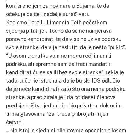
konferencijom za novinare u Bujama, te da
očekuje da će i nadalje surađivati.
Kad smo Lorellu Limoncin Toth početkom
siječnja pitali je li točno da se ne namjerava
ponovno kandidirati te da više ne uživa podršku
svoje stranke, dala je naslutiti da je nešto “puklo”.
“U ovom trenutku vam ne mogu reći imam li
podršku, ali spremna sam za treći mandat i
kandidirat ću se sa ili bez svoje stranke”, rekla je
tada. Jučer je istaknula da je bujski IDS odlučio
da je neće kandidirati zato što ona nema podršku
stranke, a precizirala je i da od deset članova
predsjedništva jedan nije bio prisutan, dok onim
trima glasovima “za” treba pribrojati i njen
četvrti.
– Na istoj je sjednici bilo govora općenito o lošem