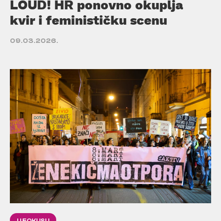
LOUD! HR ponovno okuplja
kvir i feminističku scenu
09.03.2026.
U FOKUSU