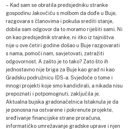
– Kad sam se obratila predsjedniku stranke
gospodinu Jakovčiću s molbom da dođe u Buje,
razgovara s članovima i pokuša srediti stanje,
dobila sam odgovor da to moramo riješiti sami. Ni
on kao predsjednik stranke, ni itko iz tajništva
nije u ove četiri godine došao u Buje razgovarati
s nama, pomoći nam, savjetovati, zatražiti
odgovornost. A zašto je to tako? Zato što ih
jednostavno nije briga za Buje kao grad ni kao
Gradsku podružnicu IDS-a. Svjedoče o tome i
mnogi projekti koje smo kandidirali, a nikada nisu
prepoznati i potpomognuti, zaključila je.
Aktualna bujska gradonačelnica Istaknula je da
je ponosna na ostvarene i pokrenute projekte,
sređivanje financijske strane proračuna,
informatičko umrežavanje gradske uprave i njen