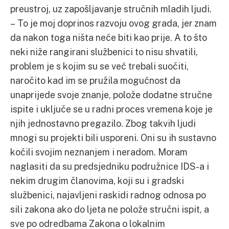
preustroj, uz zapošljavanje stručnih mladih ljudi.
– To je moj doprinos razvoju ovog grada, jer znam
da nakon toga ništa neće biti kao prije. A to što
neki niže rangirani službenici to nisu shvatili,
problem je s kojim su se već trebali suočiti,
naročito kad im se pružila mogućnost da
unaprijede svoje znanje, polože dodatne stručne
ispite i uključe se u radni proces vremena koje je
njih jednostavno pregazilo. Zbog takvih ljudi
mnogi su projekti bili usporeni. Oni su ih sustavno
kočili svojim neznanjem i neradom. Moram
naglasiti da su predsjedniku podružnice IDS-a i
nekim drugim članovima, koji su i gradski
službenici, najavljeni raskidi radnog odnosa po
sili zakona ako do ljeta ne polože stručni ispit, a
sve po odredbama Zakona o lokalnim