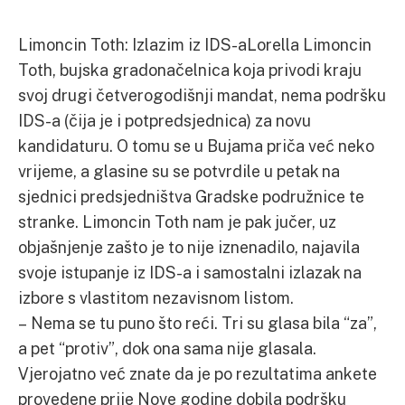
Limoncin Toth: Izlazim iz IDS-aLorella Limoncin
Toth, bujska gradonačelnica koja privodi kraju
svoj drugi četverogodišnji mandat, nema podršku
IDS-a (čija je i potpredsjednica) za novu
kandidaturu. O tomu se u Bujama priča već neko
vrijeme, a glasine su se potvrdile u petak na
sjednici predsjedništva Gradske podružnice te
stranke. Limoncin Toth nam je pak jučer, uz
objašnjenje zašto je to nije iznenadilo, najavila
svoje istupanje iz IDS-a i samostalni izlazak na
izbore s vlastitom nezavisnom listom.
– Nema se tu puno što reći. Tri su glasa bila “za”,
a pet “protiv”, dok ona sama nije glasala.
Vjerojatno već znate da je po rezultatima ankete
provedene prije Nove godine dobila podršku