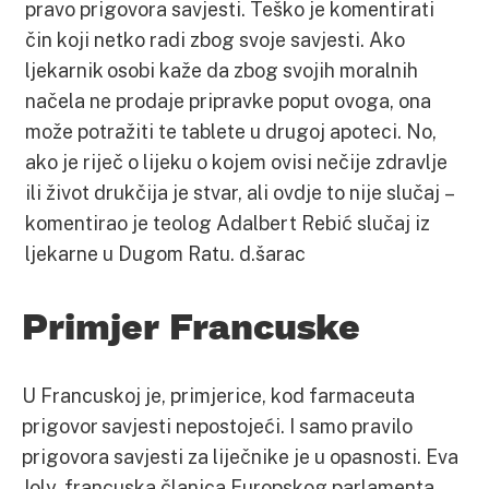
pravo prigovora savjesti. Teško je komentirati
čin koji netko radi zbog svoje savjesti. Ako
ljekarnik osobi kaže da zbog svojih moralnih
načela ne prodaje pripravke poput ovoga, ona
može potražiti te tablete u drugoj apoteci. No,
ako je riječ o lijeku o kojem ovisi nečije zdravlje
ili život drukčija je stvar, ali ovdje to nije slučaj –
komentirao je teolog Adalbert Rebić slučaj iz
ljekarne u Dugom Ratu. d.šarac
Primjer Francuske
U Francuskoj je, primjerice, kod farmaceuta
prigovor savjesti nepostojeći. I samo pravilo
prigovora savjesti za liječnike je u opasnosti. Eva
Joly, francuska članica Europskog parlamenta,