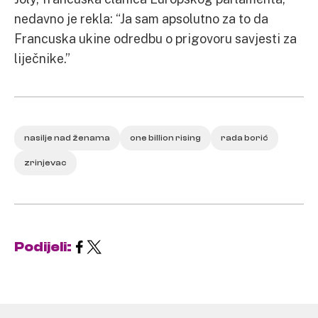
nedavno je rekla: “Ja sam apsolutno za to da
Francuska ukine odredbu o prigovoru savjesti za
liječnike.”
nasilje nad ženama
one billion rising
rada borić
zrinjevac
Podijeli: