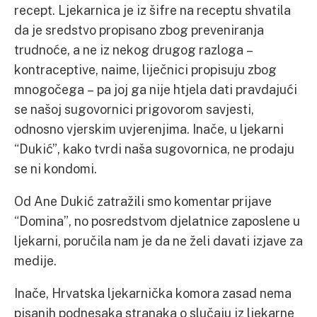
recept. Ljekarnica je iz šifre na receptu shvatila
da je sredstvo propisano zbog preveniranja
trudnoće, a ne iz nekog drugog razloga –
kontraceptive, naime, liječnici propisuju zbog
mnogočega – pa joj ga nije htjela dati pravdajući
se našoj sugovornici prigovorom savjesti,
odnosno vjerskim uvjerenjima. Inače, u ljekarni
“Dukić”, kako tvrdi naša sugovornica, ne prodaju
se ni kondomi.
Od Ane Dukić zatražili smo komentar prijave
“Domina”, no posredstvom djelatnice zaposlene u
ljekarni, poručila nam je da ne želi davati izjave za
medije.
Inače, Hrvatska ljekarnička komora zasad nema
pisanih podnesaka stranaka o slučaju iz ljekarne