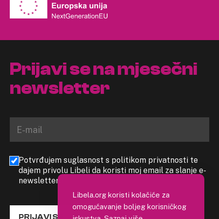
Prijavi se na mjesečni
newsletter
Potvrđujem suglasnost s politikom privatnosti te
dajem privolu Libeli da koristi moj email za slanje e-
newslettera
Libela.org koristi kolačiće za
omogućavanje boljeg korisničkog
PRIJAVI SE
iskustva.
Saznaj više
.