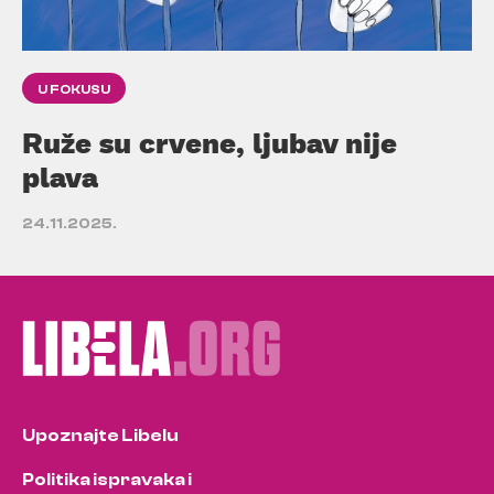
U FOKUSU
Ruže su crvene, ljubav nije
plava
24.11.2025.
Upoznajte Libelu
Politika ispravaka i