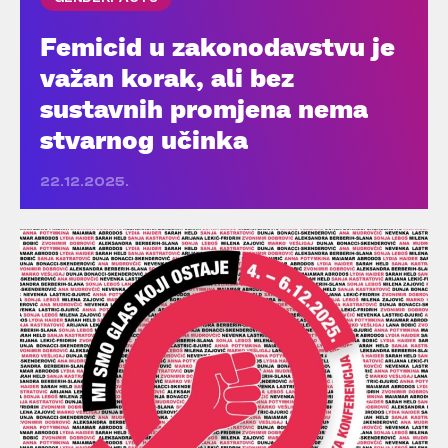
Femicid u zakonodavstvu je
važan korak, ali bez
sustavnih promjena nema
stvarnog učinka
22.12.2025.